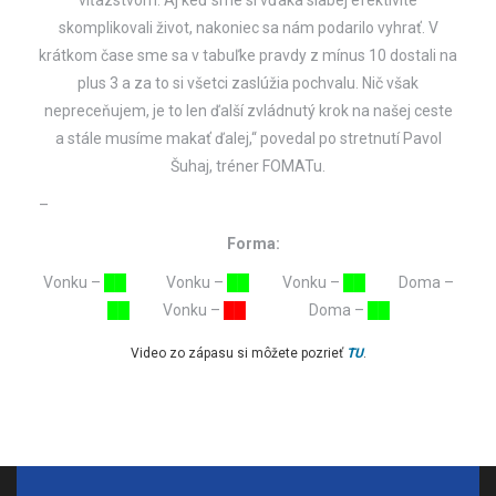
víťazstvom. Aj keď sme si vďaka slabej efektivite
skomplikovali život, nakoniec sa nám podarilo vyhrať. V
krátkom čase sme sa v tabuľke pravdy z mínus 10 dostali na
plus 3 a za to si všetci zaslúžia pochvalu. Nič však
nepreceňujem, je to len ďalší zvládnutý krok na našej ceste
a stále musíme makať ďalej,“ povedal po stretnutí Pavol
Šuhaj, tréner FOMATu.
–
Forma:
Vonku –
██
Vonku –
██
Vonku –
██
Doma –
██
Vonku –
██
Doma –
██
Video zo zápasu si môžete pozrieť
TU
.