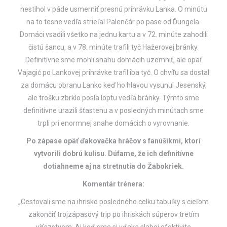
nestihol v páde usmerniť presnú prihrávku Lanka. O minútu
na to tesne vedľa strieľal Palenčár po pase od Ďungela.
Domáci vsadili všetko na jednu kartu a v 72. minúte zahodili
čistú šancu, a v 78. minúte trafili tyč Hažerovej bránky.
Definitívne sme mohli snahu domácih uzemniť, ale opäť
Vajagić po Lankovej prihrávke trafil iba tyč. O chvíľu sa dostal
za domácu obranu Lanko keď ho hlavou vysunul Jesenský,
ale trošku zbrklo posla loptu vedľa bránky. Týmto sme
definitívne urazili šťastenu a v posledných minútach sme
trpli pri enormnej snahe domácich o vyrovnanie.
Po zápase opäť ďakovačka hráčov s fanúšikmi, ktorí
vytvorili dobrú kulisu. Dúfame, že ich definitívne
dotiahneme aj na stretnutia do Žabokriek.
Komentár trénera:
„Cestovali sme na ihrisko posledného celku tabuľky s cieľom
zakončiť trojzápasový trip po ihriskách súperov tretím