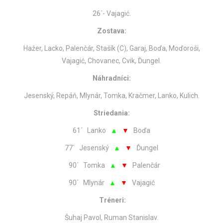
26´- Vajagić.
Zostava:
Hažer, Lacko, Palenčár, Stašík (C), Garaj, Boďa, Moďoroši,
Vajagić, Chovanec, Cvik, Ďungel.
Náhradníci:
Jesenský, Repáň, Mlynár, Tomka, Kračmer, Lanko, Kulich.
Striedania:
61´ Lanko
▲
▼
Boďa
77´ Jesenský
▲
▼
Ďungel
90´ Tomka
▲
▼
Palenčár
90´ Mlynár
▲
▼
Vajagić
Tréneri:
Šuhaj Pavol, Ruman Stanislav.