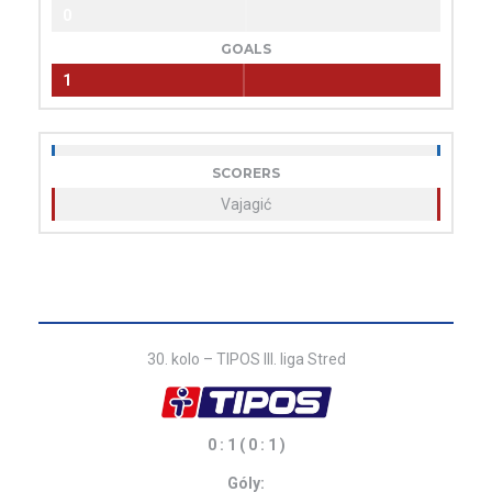
0
GOALS
1
SCORERS
Vajagić
30. kolo – TIPOS III. liga Stred
0 : 1 ( 0 : 1 )
Góly: