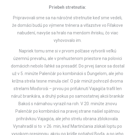
Priebeh stretnutia:
Pripravovali sme sa na náročné stretnutie keď sme vedeli,
že domáci budú po výmene trénera a víťazstve vo Fiľakove
nabudení, navyše sa hralo na menšom ihrisku, čo viac
vyhovovalo im.
Napriek tomu sme si v prvom polčase vytvorili veľkú
územnú prevahu, ale v prehustenom priestore na polovici
domácich nebolo ľahké sa presadiť. Do prvej šance sa dostal
už v 5. minúte Palenčár po kombinácii s Ďungelom, ale jeho
krížna strela tesne minula cieľ. O pár minút pohrozil dvoma
strelami Moďoroši – prvou po priťuknutí Vajagiča trafil len
náruč brankára, a druhý pokus po samostatnej akcii brankár
Bakoš s námahou vyrazil na roh. V 20. minúte znovu
Palenčár po kombinácii na pravej strane našiel spätnou
prihrávkou Vajagića, ale jeho strelu obrana zblokovala.
Vynahradil si to v 26. min, keď Martinčania získali loptu po
vysokom presinngu, akciu po krídle potiahol Boďa, a po jeho