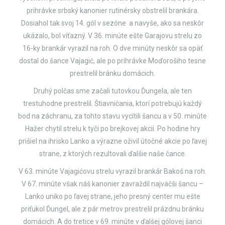
prihrávke srbský kanonier rutinérsky obstrelil brankára.
Dosiahol tak svoj 14. gól v sezóne a navyše, ako sa neskôr
ukázalo, bol víťazný. V 36. minúte ešte Garajovu strelu zo
16-ky brankár vyrazil na roh. O dve minúty neskôr sa opäť
dostal do šance Vajagić, ale po prihrávke Moďorošiho tesne
prestrelil bránku domácich.
Druhý polčas sme začali tutovkou Ďungela, ale ten
trestuhodne prestrelil. Štiavničania, ktorí potrebujú každý
bod na záchranu, za tohto stavu vycítili šancu a v 50. minúte
Hažer chytil strelu k tyči po brejkovej akcii. Po hodine hry
prišiel na ihrisko Lanko a výrazne oživil útočné akcie po ľavej
strane, z ktorých rezultovali ďalšie naše čance.
V 63. minúte Vajagićovu strelu vyrazil brankár Bakoš na roh.
V 67. minúte však náš kanonier zavraždil najväčši šancu –
Lanko uniko po ľavej strane, jeho presný center mu ešte
priťukol Ďungel, ale z pár metrov prestrelil prázdnu bránku
domácich. A do tretice v 69. minúte v ďalšej gólovej šanci