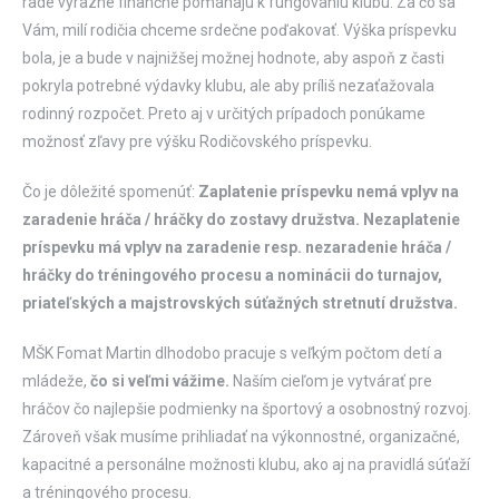
rade výrazne finančne pomáhajú k fungovaniu klubu. Za čo sa
Vám, milí rodičia chceme srdečne poďakovať. Výška príspevku
bola, je a bude v najnižšej možnej hodnote, aby aspoň z časti
pokryla potrebné výdavky klubu, ale aby príliš nezaťažovala
rodinný rozpočet. Preto aj v určitých prípadoch ponúkame
možnosť zľavy pre výšku Rodičovského príspevku.
Čo je dôležité spomenúť:
Zaplatenie príspevku nemá vplyv na
zaradenie hráča / hráčky do zostavy družstva. Nezaplatenie
príspevku má vplyv na zaradenie resp. nezaradenie hráča /
hráčky do tréningového procesu a nominácii do turnajov,
priateľských a majstrovských súťažných stretnutí družstva.
MŠK Fomat Martin dlhodobo pracuje s veľkým počtom detí a
mládeže,
čo si veľmi vážime.
Naším cieľom je vytvárať pre
hráčov čo najlepšie podmienky na športový a osobnostný rozvoj.
Zároveň však musíme prihliadať na výkonnostné, organizačné,
kapacitné a personálne možnosti klubu, ako aj na pravidlá súťaží
a tréningového procesu.