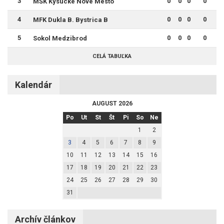
3
0
0
0
0
MŠK Kysucké Nové Mesto
4
0
0
0
0
MFK Dukla B. Bystrica B
5
0
0
0
0
Sokol Medzibrod
CELÁ TABUĽKA
Kalendár
AUGUST 2026
Po
Ut
St
Št
Pi
So
Ne
1
2
3
4
5
6
7
8
9
10
11
12
13
14
15
16
17
18
19
20
21
22
23
24
25
26
27
28
29
30
31
Archív článkov