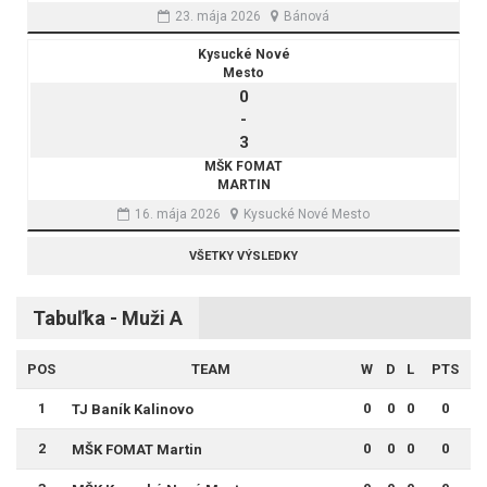
23. mája 2026
Bánová
Kysucké Nové
Mesto
0
-
3
MŠK FOMAT
MARTIN
16. mája 2026
Kysucké Nové Mesto
VŠETKY VÝSLEDKY
Tabuľka - Muži A
POS
TEAM
W
D
L
PTS
1
0
0
0
0
TJ Baník Kalinovo
2
0
0
0
0
MŠK FOMAT Martin