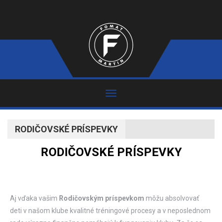
RODIČOVSKÉ PRÍSPEVKY
RODIČOVSKÉ PRÍSPEVKY
Aj vďaka vašim
Rodičovským príspevkom
môžu absolvovať
deti v našom klube kvalitné tréningové procesy a v neposlednom