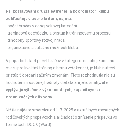
Pri zostavovaní družstiev tréneri a koordinátori klubu
zohľadňujú viacero kritérií, najmä:
· počet hráčov v danej vekovej kategórii,
· tréningovú dochádzku a prístup k tréningovému procesu,
· dlhodobý športový rozvoj hráča,
· organizačné a súťažné možnosti klubu.
V prípadoch, keď počet hráčov v kategórii presahuje únosnú
mieru pre kvalitný tréning a hernú vyťaženosť, je klub nútený
pristúpiť k organizačným zmenám. Tieto rozhodnutia nie sú
hodnotením osobnej hodnoty dieťaťa ani jeho snahy,
ale
vyplývajú výlučne z výkonnostných, kapacitných a
organizačných dôvodov.
Nižšie nájdete smernicu od 1. 7. 2025 o aktuálnych mesačných
rodičovských príspevkoch a aj žiadosť o zníženie príspevku vo
formátoch .DOCX (Word).