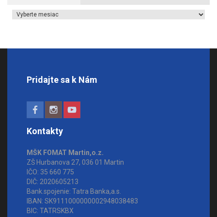
Archív článkov
Pridajte sa k Nám
Kontakty
MŠK FOMAT Martin,o.z.
ZŠ Hurbanova 27, 036 01 Martin
IČO: 35 660 775
DIČ: 2020605213
Bank.spojenie: Tatra Banka,a.s.
IBAN: SK9111000000002948038483
BIC: TATRSKBX