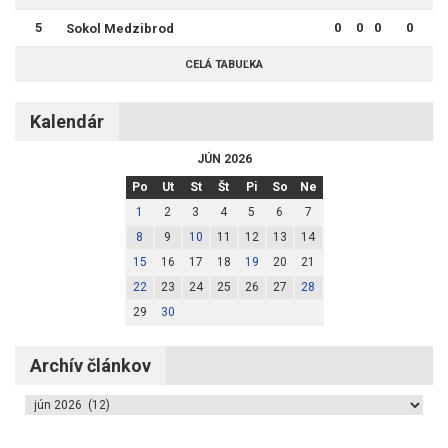
5
0
0
0
0
Sokol Medzibrod
CELÁ TABUĽKA
Kalendár
JÚN 2026
Po
Ut
St
Št
Pi
So
Ne
1
2
3
4
5
6
7
8
9
10
11
12
13
14
15
16
17
18
19
20
21
22
23
24
25
26
27
28
29
30
Archív článkov
Archív článkov