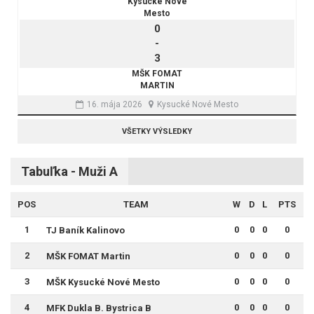
Kysucké Nové
Mesto
0
-
3
MŠK FOMAT
MARTIN
16. mája 2026
Kysucké Nové Mesto
VŠETKY VÝSLEDKY
Tabuľka - Muži A
POS
TEAM
W
D
L
PTS
1
0
0
0
0
TJ Baník Kalinovo
2
0
0
0
0
MŠK FOMAT Martin
3
0
0
0
0
MŠK Kysucké Nové Mesto
4
0
0
0
0
MFK Dukla B. Bystrica B