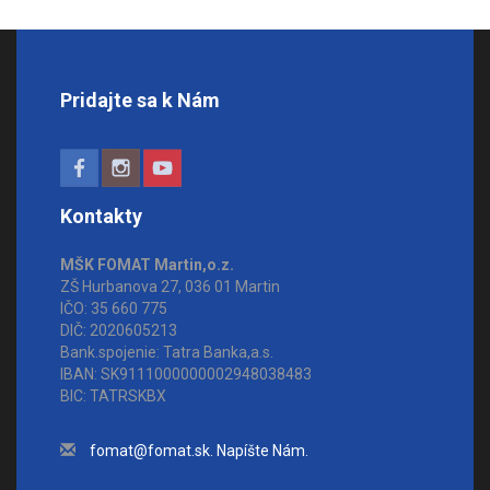
Pridajte sa k Nám
Kontakty
MŠK FOMAT Martin,o.z.
ZŠ Hurbanova 27, 036 01 Martin
IČO: 35 660 775
DIČ: 2020605213
Bank.spojenie: Tatra Banka,a.s.
IBAN: SK9111000000002948038483
BIC: TATRSKBX
fomat@fomat.sk. Napíšte Nám.