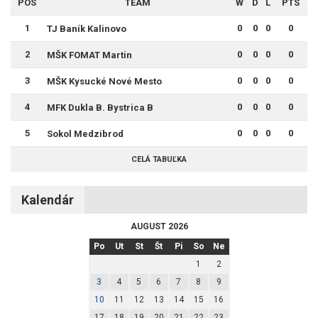
POS
TEAM
W
D
L
PTS
1
0
0
0
0
TJ Baník Kalinovo
2
0
0
0
0
MŠK FOMAT Martin
3
0
0
0
0
MŠK Kysucké Nové Mesto
4
0
0
0
0
MFK Dukla B. Bystrica B
5
0
0
0
0
Sokol Medzibrod
CELÁ TABUĽKA
Kalendár
AUGUST 2026
Po
Ut
St
Št
Pi
So
Ne
1
2
3
4
5
6
7
8
9
10
11
12
13
14
15
16
17
18
19
20
21
22
23