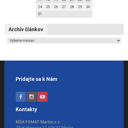
24
25
26
27
28
29
30
31
Archív článkov
Archív článkov
Pridajte sa k Nám
Kontakty
MŠK FOMAT Martin,o.z.
ZŠ Hurbanova 27, 036 01 Martin