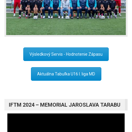
Výsledkový Servis - Hodnotenie Zápasu
Aktuálna Tabuľka U16 I. liga MD
IFTM 2024 – MEMORIAL JAROSLAVA TARABU
Video
prehrávač