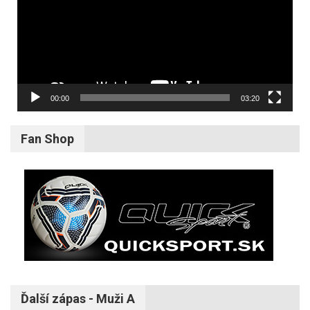
00:00
03:20
Fan Shop
Ďalší zápas - Muži A