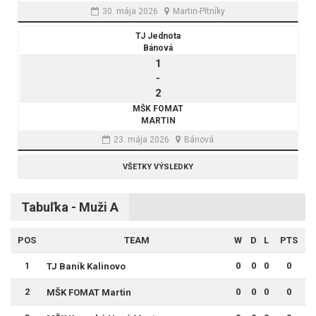
30. mája 2026
Martin-Pltníky
TJ Jednota
Bánová
1
-
2
MŠK FOMAT
MARTIN
23. mája 2026
Bánová
VŠETKY VÝSLEDKY
Tabuľka - Muži A
POS
TEAM
W
D
L
PTS
1
0
0
0
0
TJ Baník Kalinovo
2
0
0
0
0
MŠK FOMAT Martin