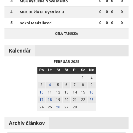
3
0
0
0
0
MŠK Kysucké Nové Mesto
4
0
0
0
0
MFK Dukla B. Bystrica B
5
0
0
0
0
Sokol Medzibrod
CELÁ TABUĽKA
Kalendár
FEBRUÁR 2025
Po
Ut
St
Št
Pi
So
Ne
1
2
3
4
5
6
7
8
9
10
11
12
13
14
15
16
17
18
19
20
21
22
23
24
25
26
27
28
Archív článkov