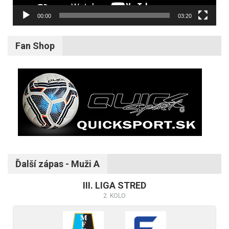
00:00
03:20
Fan Shop
Ďalší zápas - Muži A
III. LIGA STRED
2. KOLO