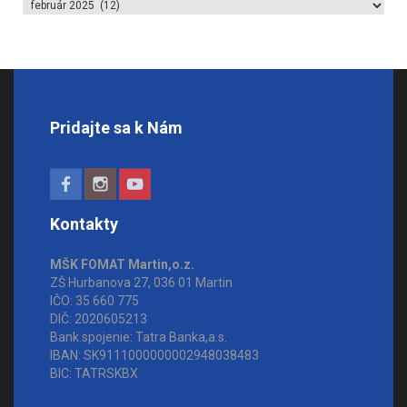
Archív článkov
Pridajte sa k Nám
Kontakty
MŠK FOMAT Martin,o.z.
ZŠ Hurbanova 27, 036 01 Martin
IČO: 35 660 775
DIČ: 2020605213
Bank.spojenie: Tatra Banka,a.s.
IBAN: SK9111000000002948038483
BIC: TATRSKBX