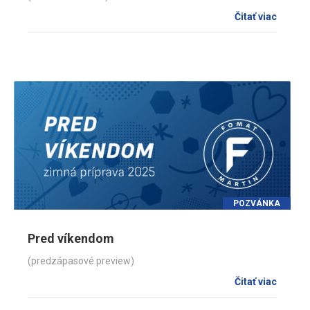
Čitať viac
POZVÁNKA
Pred víkendom
(predzápasové preview)
Čitať viac