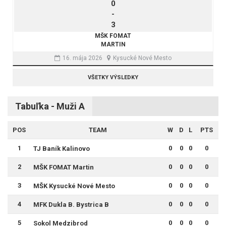
0
-
3
MŠK FOMAT
MARTIN
16. mája 2026
Kysucké Nové Mesto
VŠETKY VÝSLEDKY
Tabuľka - Muži A
POS
TEAM
W
D
L
PTS
1
0
0
0
0
TJ Baník Kalinovo
2
0
0
0
0
MŠK FOMAT Martin
3
0
0
0
0
MŠK Kysucké Nové Mesto
4
0
0
0
0
MFK Dukla B. Bystrica B
5
0
0
0
0
Sokol Medzibrod