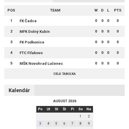
POS
TEAM
W
D
L
PTS
1
0
0
0
0
FK Čadca
2
0
0
0
0
MFK Dolný Kubín
3
0
0
0
0
FK Podkonice
4
0
0
0
0
FTC Fiľakovo
5
0
0
0
0
MŠK Novohrad Lučenec
CELÁ TABUĽKA
Kalendár
AUGUST 2026
Po
Ut
St
Št
Pi
So
Ne
1
2
3
4
5
6
7
8
9