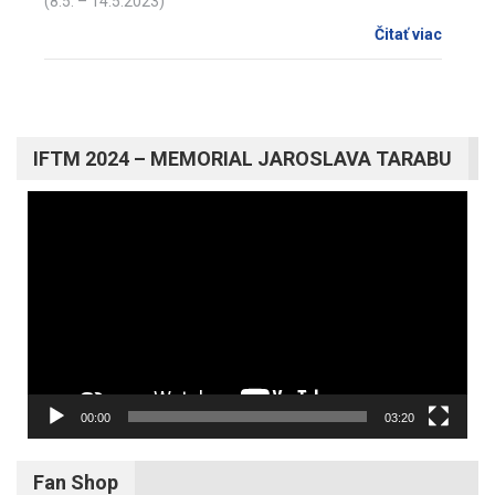
(8.5. – 14.5.2023)
Čitať viac
IFTM 2024 – MEMORIAL JAROSLAVA TARABU
Video
prehrávač
00:00
03:20
Fan Shop