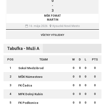
0
-
3
MŠK FOMAT
MARTIN
16. mája 2026
Kysucké Nové Mesto
VŠETKY VÝSLEDKY
Tabuľka - Muži A
POS
TEAM
W
D
L
PTS
1
0
0
0
0
Sokol Medzibrod
2
0
0
0
0
MŠK Námestovo
3
0
0
0
0
FK Čadca
4
0
0
0
0
MFK Dolný Kubín
5
0
0
0
0
FK Podkonice