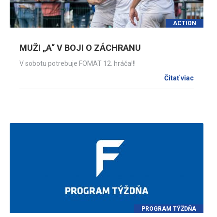
ACTION
MUŽI „A“ V BOJI O ZÁCHRANU
V sobotu potrebuje FOMAT 12. hráča!!!
Čitať viac
PROGRAM TÝŽDŇA