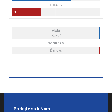
GOALS
1
Alabi
Kukoľ
SCORERS
Ďanovs
Pridajte sa k Nám