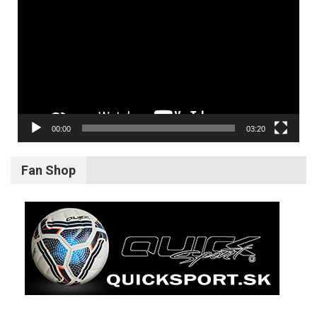
prehrávač
00:00
03:20
Fan Shop