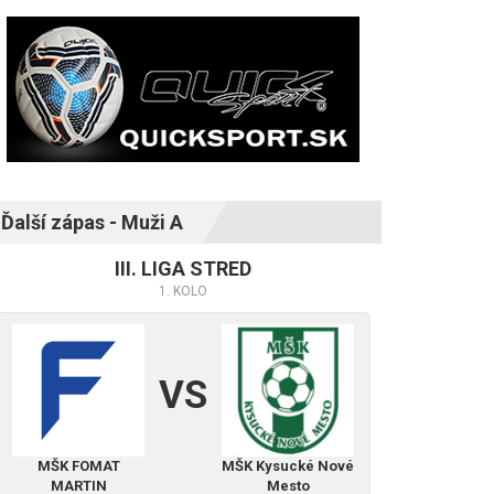
Ďalší zápas - Muži A
III. LIGA STRED
1. KOLO
VS
MŠK FOMAT
MŠK Kysucké Nové
MARTIN
Mesto