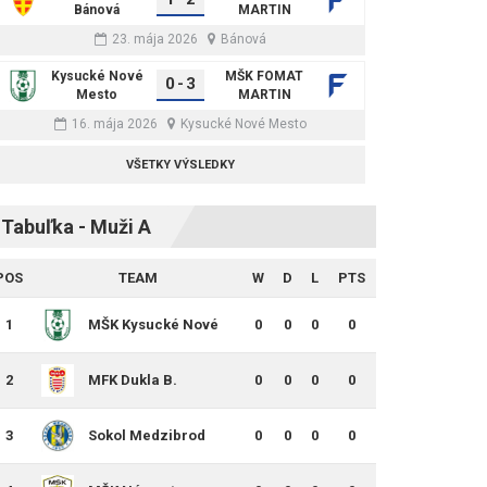
Bánová
MARTIN
23. mája 2026
Bánová
Kysucké Nové
MŠK FOMAT
0
-
3
Mesto
MARTIN
16. mája 2026
Kysucké Nové Mesto
VŠETKY VÝSLEDKY
Tabuľka - Muži A
POS
TEAM
W
D
L
PTS
1
MŠK Kysucké Nové
0
0
0
0
Mesto
2
MFK Dukla B.
0
0
0
0
Bystrica B
3
Sokol Medzibrod
0
0
0
0