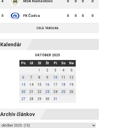
4
MŠK Námestovo
0
0
0
0
5
FK Čadca
0
0
0
0
CELÁ TABUĽKA
Kalendár
OKTÓBER 2025
Po
Ut
St
Št
Pi
So
Ne
1
2
3
4
5
6
7
8
9
10
11
12
13
14
15
16
17
18
19
20
21
22
23
24
25
26
27
28
29
30
31
Archív článkov
Archív článkov