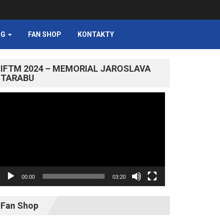
NG
FAN SHOP
KONTAKTY
IFTM 2024 – MEMORIAL JAROSLAVA
TARABU
Video
prehrávač
00:00
03:20
Fan Shop