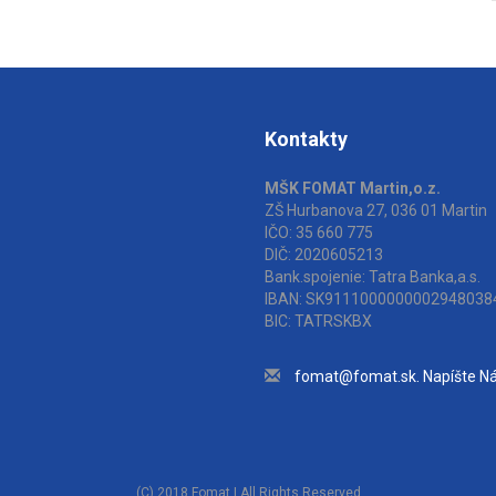
Kontakty
MŠK FOMAT Martin,o.z.
ZŠ Hurbanova 27, 036 01 Martin
IČO: 35 660 775
DIČ: 2020605213
Bank.spojenie: Tatra Banka,a.s.
IBAN: SK9111000000002948038
BIC: TATRSKBX
fomat@fomat.sk. Napíšte N
(C) 2018 Fomat | All Rights Reserved