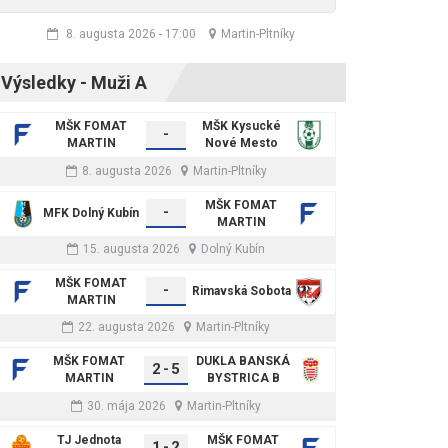
8. augusta 2026
-
17:00
Martin-Pltníky
Výsledky - Muži A
MŠK FOMAT
MŠK Kysucké
-
MARTIN
Nové Mesto
8. augusta 2026
Martin-Pltníky
MŠK FOMAT
-
MFK Dolný Kubín
MARTIN
15. augusta 2026
Dolný Kubín
MŠK FOMAT
-
Rimavská Sobota
MARTIN
22. augusta 2026
Martin-Pltníky
MŠK FOMAT
DUKLA BANSKÁ
2
-
5
MARTIN
BYSTRICA B
30. mája 2026
Martin-Pltníky
TJ Jednota
MŠK FOMAT
1
-
2