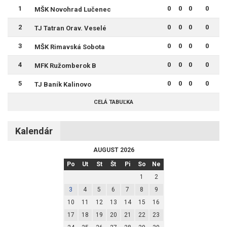
1
0
0
0
0
MŠK Novohrad Lučenec
2
0
0
0
0
TJ Tatran Orav. Veselé
3
0
0
0
0
MŠK Rimavská Sobota
4
0
0
0
0
MFK Ružomberok B
5
0
0
0
0
TJ Baník Kalinovo
CELÁ TABUĽKA
Kalendár
AUGUST 2026
Po
Ut
St
Št
Pi
So
Ne
1
2
3
4
5
6
7
8
9
10
11
12
13
14
15
16
17
18
19
20
21
22
23