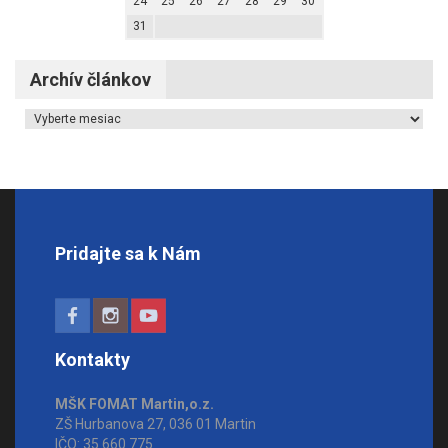
24
25
26
27
28
29
30
31
Archív článkov
Archív článkov
Pridajte sa k Nám
Kontakty
MŠK FOMAT Martin,o.z.
ZŠ Hurbanova 27, 036 01 Martin
IČO: 35 660 775