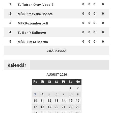
1
0
0
0
0
TJ Tatran Orav. Veselé
2
0
0
0
0
MŠK Rimavská Sobota
3
0
0
0
0
MFK Ružomberok B
4
0
0
0
0
TJ Baník Kalinovo
5
0
0
0
0
MŠK FOMAT Martin
CELÁ TABUĽKA
Kalendár
AUGUST 2026
Po
Ut
St
Št
Pi
So
Ne
1
2
3
4
5
6
7
8
9
10
11
12
13
14
15
16
17
18
19
20
21
22
23