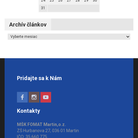
24
25
26
27
28
29
30
31
Archív článkov
Archív článkov
Pridajte sa k Nám
Kontakty
MŠK FOMAT Martin,o.z.
ZŠ Hurbanova 27, 036 01 Martin
IČO: 35 660 775