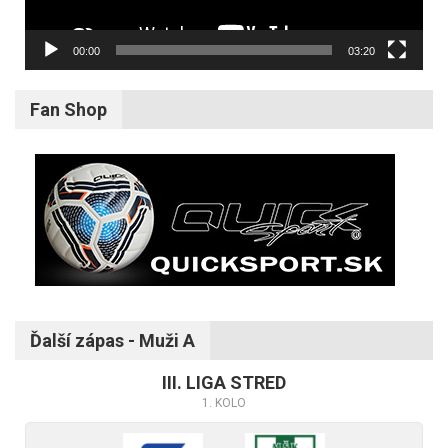
00:00
03:20
Fan Shop
Ďalší zápas - Muži A
III. LIGA STRED
1. KOLO