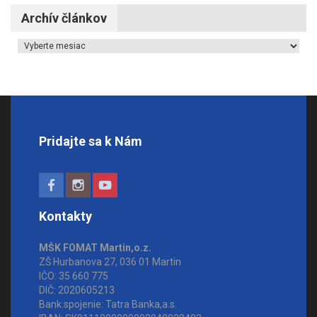
Archív článkov
Archív článkov
Pridajte sa k Nám
Kontakty
MŠK FOMAT Martin,o.z.
ZŠ Hurbanova 27, 036 01 Martin
IČO: 35 660 775
DIČ: 2020605213
Bank.spojenie: Tatra Banka,a.s.