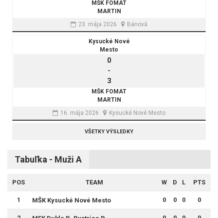
MŠK FOMAT
MARTIN
23. mája 2026
Bánová
Kysucké Nové
Mesto
0
-
3
MŠK FOMAT
MARTIN
16. mája 2026
Kysucké Nové Mesto
VŠETKY VÝSLEDKY
Tabuľka - Muži A
POS
TEAM
W
D
L
PTS
1
0
0
0
0
MŠK Kysucké Nové Mesto
2
0
0
0
0