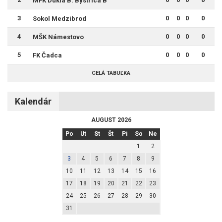
MFK Dukla B. Bystrica B
3
0
0
0
0
Sokol Medzibrod
4
0
0
0
0
MŠK Námestovo
5
0
0
0
0
FK Čadca
CELÁ TABUĽKA
Kalendár
AUGUST 2026
Po
Ut
St
Št
Pi
So
Ne
1
2
3
4
5
6
7
8
9
10
11
12
13
14
15
16
17
18
19
20
21
22
23
24
25
26
27
28
29
30
31