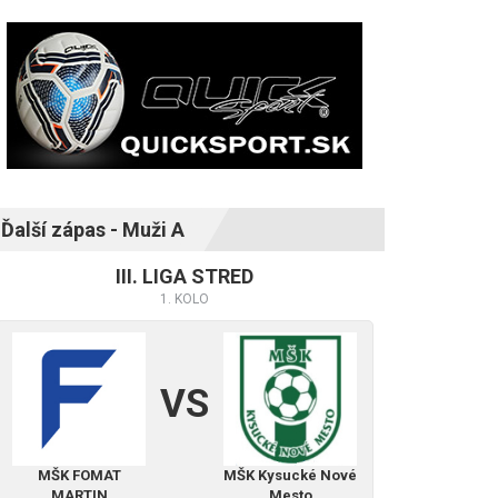
Ďalší zápas - Muži A
III. LIGA STRED
1. KOLO
VS
MŠK FOMAT
MŠK Kysucké Nové
MARTIN
Mesto