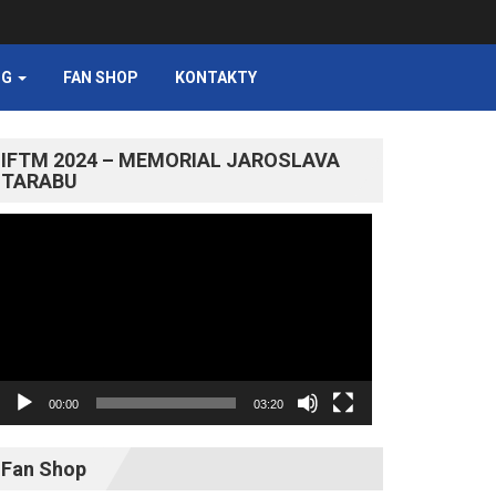
NG
FAN SHOP
KONTAKTY
IFTM 2024 – MEMORIAL JAROSLAVA
TARABU
Video
prehrávač
00:00
03:20
Fan Shop