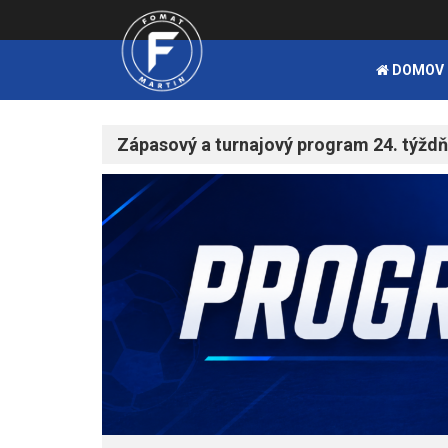
DOMOV
Zápasový a turnajový program 24. týžd