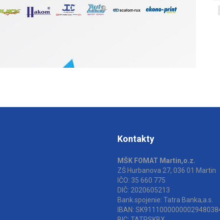
Kontakty
MŠK FOMAT Martin,o.z.
ZŠ Hurbanova 27, 036 01 Martin
IČO: 35 660 775
DIČ: 2020605213
Bank.spojenie: Tatra Banka,a.s.
IBAN: SK9111000000002948038
BIC: TATRSKBX