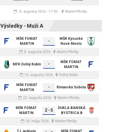
8. augusta 2026
-
17:00
Martin-Pltníky
Výsledky - Muži A
MŠK FOMAT
MŠK Kysucké
-
MARTIN
Nové Mesto
8. augusta 2026
Martin-Pltníky
MŠK FOMAT
-
MFK Dolný Kubín
MARTIN
15. augusta 2026
Dolný Kubín
MŠK FOMAT
-
Rimavská Sobota
MARTIN
22. augusta 2026
Martin-Pltníky
MŠK FOMAT
DUKLA BANSKÁ
2
-
5
MARTIN
BYSTRICA B
30. mája 2026
Martin-Pltníky
TJ Jednota
MŠK FOMAT