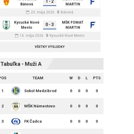
1
-
2
Bánová
MARTIN
23. mája 2026
Bánová
Kysucké Nové
MŠK FOMAT
0
-
3
Mesto
MARTIN
16. mája 2026
Kysucké Nové Mesto
VŠETKY VÝSLEDKY
Tabuľka - Muži A
POS
TEAM
W
D
L
PTS
1
Sokol Medzibrod
0
0
0
0
2
MŠK Námestovo
0
0
0
0
3
FK Čadca
0
0
0
0