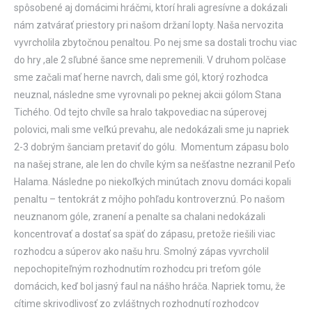
spôsobené aj domácimi hráčmi, ktorí hrali agresívne a dokázali
nám zatvárať priestory pri našom držaní lopty. Naša nervozita
vyvrcholila zbytočnou penaltou. Po nej sme sa dostali trochu viac
do hry ,ale 2 sľubné šance sme nepremenili. V druhom polčase
sme začali mať herne navrch, dali sme gól, ktorý rozhodca
neuznal, následne sme vyrovnali po peknej akcii gólom Stana
Tichého. Od tejto chvíle sa hralo takpovediac na súperovej
polovici, mali sme veľkú prevahu, ale nedokázali sme ju napriek
2-3 dobrým šanciam pretaviť do gólu. Momentum zápasu bolo
na našej strane, ale len do chvíle kým sa nešťastne nezranil Peťo
Halama. Následne po niekoľkých minútach znovu domáci kopali
penaltu – tentokrát z môjho pohľadu kontroverznú. Po našom
neuznanom góle, zranení a penalte sa chalani nedokázali
koncentrovať a dostať sa späť do zápasu, pretože riešili viac
rozhodcu a súperov ako našu hru. Smolný zápas vyvrcholil
nepochopiteľným rozhodnutím rozhodcu pri treťom góle
domácich, keď bol jasný faul na nášho hráča. Napriek tomu, že
cítime skrivodlivosť zo zvláštnych rozhodnutí rozhodcov