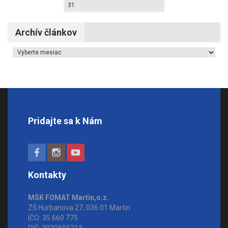
31
Archív článkov
Archív článkov
Pridajte sa k Nám
Kontakty
MŠK FOMAT Martin,o.z.
ZŠ Hurbanova 27, 036 01 Martin
IČO: 35 660 775
DIČ: 2020605213