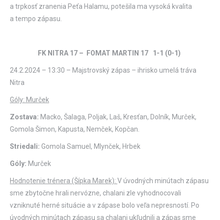
a trpkosť zranenia Peťa Halamu, potešila ma vysoká kvalita
a tempo zápasu.
FK NITRA 17 – FOMAT MARTIN 17 1-1 (0-1)
24.2.2024 – 13:30 – Majstrovský zápas – ihrisko umelá tráva
Nitra
Góly: Murček
Zostava:
Macko, Šalaga, Poljak, Laš, Kresťan, Dolník, Murček,
Gomola Šimon, Kapusta, Nemček, Kopčan.
Striedali:
Gomola Samuel, Mlynček, Hrbek
Góly:
Murček
Hodnotenie trénera (Šípka Marek):
V úvodných minútach zápasu
sme zbytočne hrali nervózne, chalani zle vyhodnocovali
vzniknuté herné situácie a v zápase bolo veľa nepresností. Po
úvodných minútach zápasu sa chalani ukľudnili a zápas sme