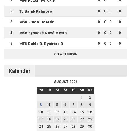
1
0
0
0
0
MFK Ružomberok B
2
0
0
0
0
TJ Baník Kalinovo
3
0
0
0
0
MŠK FOMAT Martin
4
0
0
0
0
MŠK Kysucké Nové Mesto
5
0
0
0
0
MFK Dukla B. Bystrica B
CELÁ TABUĽKA
Kalendár
AUGUST 2026
Po
Ut
St
Št
Pi
So
Ne
1
2
3
4
5
6
7
8
9
10
11
12
13
14
15
16
17
18
19
20
21
22
23
24
25
26
27
28
29
30