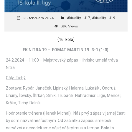
26. februára 2024
,
Aktuality - U17
Aktuality - U19
396 Views
(16. kolo)
FK NITRA 19 – FOMAT MARTIN 19 3-1 (1-0)
24.2.2024 – 11:00 – Majstrovský zápas – ihrisko umelá tráva
Nitra
Góly: Tichý
Zostava:
Rybár, Janeček, Lipinský, Halama, Lukašík , Ondruš,
Ursíny, Ílovský, Štrkáč, Smik, Trubačík. Náhradníci: Lilge, Mencel,
Krška, Tichý, Dolník
Hodnotenie trénera (Hanek Michal)
: Náš prvý zápas v jarnej časti
by som nazval nešťastným. Od začiatku zápasu sme boli
nervózni a nevedeli sme nájsť náš rytmus a tempo. Bolo to