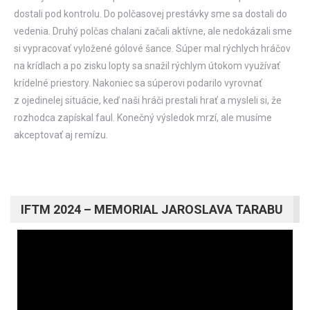
dostali pod kontrolu. Do polčasovej prestávky sme sa dostali do
vedenia. Druhý polčas chalani začali aktívne, ale nedokázali sme
si vypracovať vyložené gólové šance. Súper mal rýchlych hráčov
na krídlach a po zisku lopty sa snažil rýchlym útokom využívať
krídelné priestory. Nakoniec sa súperovi podarilo vyrovnať
z ojedinelej situácie, keď naši hráči prestali hrať a mysleli si, že
rozhodca zapískal faul. Konečný výsledok mrzí, ale musíme
akceptovať aj remízu.
IFTM 2024 – MEMORIAL JAROSLAVA TARABU
Video
prehrávač