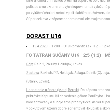
sme aj dlhou prihrávkou prešli na súperovu polovicu, 
polčase sme okrem rohových kopov nemali vyloženú prí
po vylúčení chalani neboli v poli slabším družstvom, ale 
Súper celkovo v zápase nedominoval, ale svojim nasa
DORAST U16
13.4.2023 – 17:00 – U19 Romantics.sk TFZ – 12.kol
FO TATRAN SUČANY U19 2:5 (1:2) 
Góly
: Paľo 2, Paulíny, Holubjak, Lovás.
Zostava
: Bakhsh, Píš, Holubjak, Šalaga, Dolník (C), Loj
(Staník, Lovás).
Hodnotenie trénera (Matej Berník)
: Do zápasu sme vst
prihrávke Kapustu išli do vedenia gólom Paulínyho. Hra
koncentrovaný a súboje sme proti fyzickejšiemu súper
v pokutovom území dobre zorientoval Holubjak a skóro