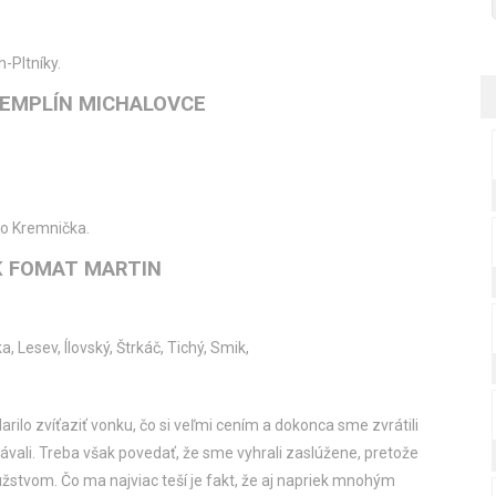
n-Pltníky.
ZEMPLÍN MICHALOVCE
sko Kremnička.
K FOMAT MARTIN
, Lesev, Ílovský, Štrkáč, Tichý, Smik,
rilo zvíťaziť vonku, čo si veľmi cením a dokonca sme zvrátili
ávali. Treba však povedať, že sme vyhrali zaslúžene, pretože
stvom. Čo ma najviac teší je fakt, že aj napriek mnohým