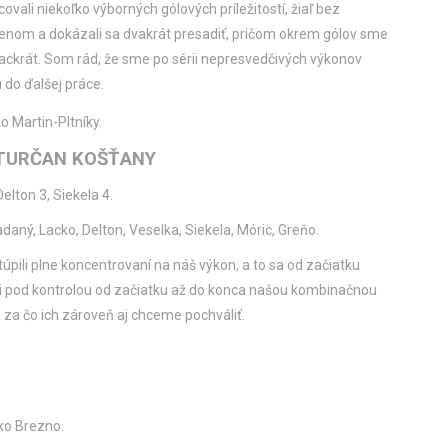
ovali niekoľko výborných gólových príležitostí, žiaľ bez
denom a dokázali sa dvakrát presadiť, pričom okrem gólov sme
viackrát. Som rád, že sme po sérii nepresvedčivých výkonov
ou do ďalšej práce.
o Martin-Pltníky.
 TURČAN KOŠŤANY
Delton 3, Siekela 4.
daný, Lacko, Delton, Veselka, Siekela, Móric, Greňo.
úpili plne koncentrovaní na náš výkon, a to sa od začiatku
 pod kontrolou od začiatku až do konca našou kombinačnou
 za čo ich zároveň aj chceme pochváliť.
sko Brezno.