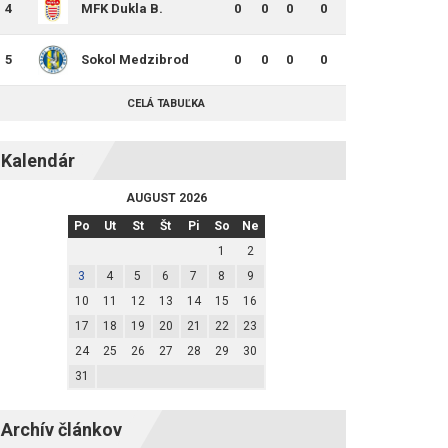
4
MFK Dukla B.
0
0
0
0
Bystrica B
5
Sokol Medzibrod
0
0
0
0
CELÁ TABUĽKA
Kalendár
AUGUST 2026
Po
Ut
St
Št
Pi
So
Ne
1
2
3
4
5
6
7
8
9
10
11
12
13
14
15
16
17
18
19
20
21
22
23
24
25
26
27
28
29
30
31
Archív článkov