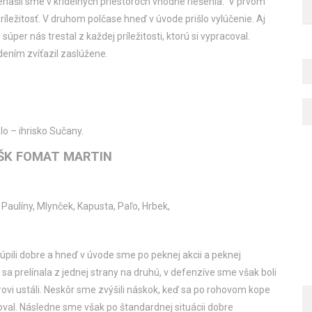
nenašli sme v krídelných priestoroch vhodné riešenia. V prvom
ležitosť. V druhom polčase hneď v úvode prišlo vylúčenie. Aj
súper nás trestal z každej príležitosti, ktorú si vypracoval.
dením zvíťazil zaslúžene.
o – ihrisko Sučany.
MŠK FOMAT MARTIN
a, Paulíny, Mlynček, Kapusta, Paľo, Hrbek,
úpili dobre a hneď v úvode sme po peknej akcii a peknej
 sa prelínala z jednej strany na druhú, v defenzíve sme však boli
ovi ustáli. Neskôr sme zvýšili náskok, keď sa po rohovom kope
val. Následne sme však po štandardnej situácii dobre