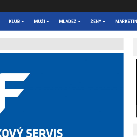
KLUB
MUŽI
MLÁDEŽ
ŽENY
MARKETI