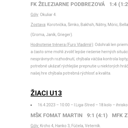
FK ŽELEZIARNE PODBREZOVÁ 1:4 (1
Góly
: Okuliar 4.
Zostava
: Korotvička, Šimko, Bakhsh, Nátny, Móric, Bella
(Groma, Janík, Grieger).
Hodnotenie trénera (Furo Vladimír)
: Odohrali len prie
a často sme mohli zvoliť lepšie riešenie herných situác
nesprávnych rozhodnutí, chýbala väčšia kontrola lopty, 
potrebné ukázať rýchlejšie prepnutie u niektorých hr
našej hre chýbala potrebná rýchlosť a kvalita.
ŽIACI U13
16.4.2023 – 10:00 – I.Liga-Stred – 18.kolo – ihrisko
MŠK FOMAT MARTIN 9:1 (4:1) MFK 
Góly:
Krcho 4, Hanko 3, Fúčela, Veterník.