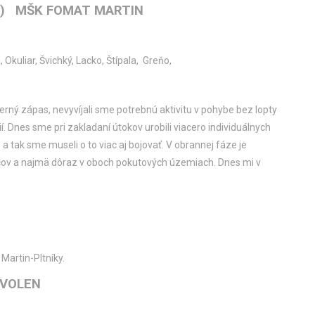
:2) MŠK FOMAT MARTIN
, Okuliar, Švichký, Lacko, Štípala, Greňo,
merný zápas, nevyvíjali sme potrebnú aktivitu v pohybe bez lopty
ií. Dnes sme pri zakladaní útokov urobili viacero individuálnych
a tak sme museli o to viac aj bojovať. V obrannej fáze je
áčov a najmä dôraz v oboch pokutových územiach. Dnes mi v
 Martin-Pltníky.
ZVOLEN