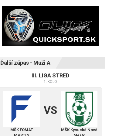
Ďalší zápas - Muži A
III. LIGA STRED
1. KOLO
VS
MŠK FOMAT
MŠK Kysucké Nové
MARTIN
Mesto