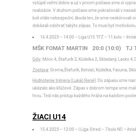
vstúpili veľmi dobre a už v prvom polčase sme si vyprac
realizácie. V druhom polčase sme pokračovali v nasa
boli stále nebezpeční, škoda len, že sme neskórovali 
dokázali odohrať takýto zápas. To musí byť motiváci
16.4.2023 – 14:00 – Liga U15 TFZ – 11.kolo – ihrisk
MŠK FOMAT MARTIN 20:0 (10:0) TJ
Góly
: Móric 4, Štafurík 2, Kúdelka 2, Skladaný, Lacko 4, 
Zostava
: Groma,Štafurík, Beniač, Kúdelka, Facuna, Skla
Hodnotenie trénera (Lukáč René)
: Do zápasu sme nast
ukázalo ako kľúčové. Zápas v dobrom tempe sme mali
hrou. Teší nás prístup každého hráča na každom poste
ŽIACI U14
15.4.2023 – 12:00 – I.Liga-Stred – 7.kolo NČ – ihri