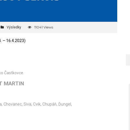
11041 Views
Výsledky
4. – 16.4.2023)
sko Častkovce.
T MARTIN
ga, Chovanec, Siva, Cvik, Chupáň, Ďungel,