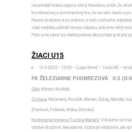
neustrážili hráča súpera, ktorý hlavičkou znížil. Do d
kombinačnej a dominantnej hre, čo sa nám darilo a po ď
hlavne brejkami a po jednom z nich rozhodca odpískal
však naďalej udávali tempo zápasu, boli sme silný na l
Paľo a na záver po ďalšej peknej akcii pridal aj druhý 
ŽIACI U15
15.4.2023 – 10:00 – I.Liga-Stred – 7.kolo NČ – ihri
FK ŽELEZIARNE PODBREZOVÁ 0:2 (0
Góly:
Klenec, Kováčik.
Zostava
: Nečesaný, Kováčik, Klenec, Šuhaj, Mendel, Iva
(Pavlovič, Poláček, Krška, Brincka).
Hodnotenie trénera (Turčina Marián)
: V Brezne sa hral
obidve družstvá. Nasadenie, túžba po víťazstve, ale a