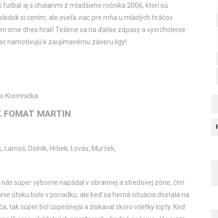
futbal aj s chalanmi z mladšieho ročníka 2006, ktorí sú
ýsledok si cením, ale oveľa viac pre mňa u mladých hráčov
en sme dnes hrali! Tešíme sa na ďalšie zápasy a vyvrcholenie
viac namotivujú k zaujímavému záveru ligy!
sko Kremnička.
K FOMAT MARTIN
ek, Lamoš, Dolník, Hrbek, Lovás, Murček,
 nás súper výborne napádal v obrannej a stredovej zóne, čím
ie útoku bolo v poriadku, ale keď sa herná situácia dostala na
, tak súper bol úspešnejší a získaval skoro všetky lopty. Keď