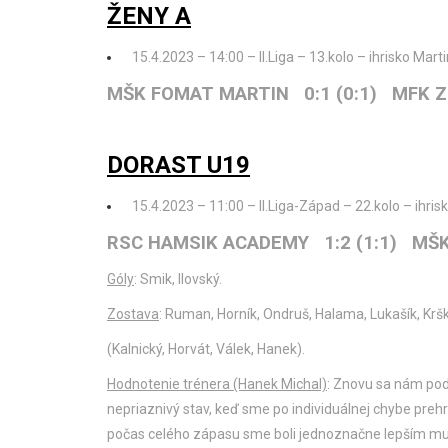
ŽENY A
15.4.2023 – 14:00 – II.Liga – 13.kolo – ihrisko Marti
MŠK FOMAT MARTIN 0:1 (0:1) MFK 
DORAST U19
15.4.2023 – 11:00 – II.Liga-Západ – 22.kolo – ihri
RSC HAMSIK ACADEMY 1:2 (1:1) MŠ
Góly
: Smik, Ilovský.
Zostava
: Ruman, Horník, Ondruš, Halama, Lukašík, Krška
(Kalnický, Horvát, Válek, Hanek).
Hodnotenie trénera (Hanek Michal)
: Znovu sa nám poda
nepriaznivý stav, keď sme po individuálnej chybe prehr
počas celého zápasu sme boli jednoznačne lepším muž