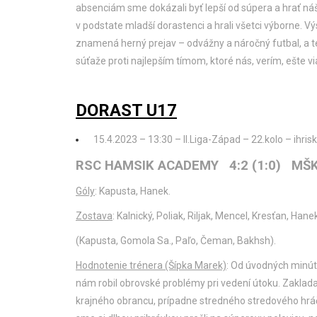
absenciám sme dokázali byť lepší od súpera a hrať náš 
v podstate mladší dorastenci a hrali všetci výborne. V
znamená herný prejav – odvážny a náročný futbal, a t
súťaže proti najlepším tímom, ktoré nás, verím, ešte 
DORAST U17
15.4.2023 – 13:30 – II.Liga-Západ – 22.kolo – ihri
RSC HAMSIK ACADEMY 4:2 (1:0) MŠ
Góly
: Kapusta, Hanek.
Zostava
: Kalnický, Poliak, Riljak, Mencel, Kresťan, Han
(Kapusta, Gomola Sa., Paľo, Čeman, Bakhsh).
Hodnotenie trénera (Šípka Marek)
: Od úvodných minút
nám robil obrovské problémy pri vedení útoku. Zakladan
krajného obrancu, prípadne stredného stredového hráča