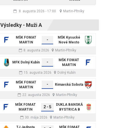
8. augusta 2026
-
17:00
Martin-Pltníky
Výsledky - Muži A
MŠK FOMAT
MŠK Kysucké
-
MARTIN
Nové Mesto
8. augusta 2026
Martin-Pltníky
MŠK FOMAT
-
MFK Dolný Kubín
MARTIN
15. augusta 2026
Dolný Kubín
MŠK FOMAT
-
Rimavská Sobota
MARTIN
22. augusta 2026
Martin-Pltníky
MŠK FOMAT
DUKLA BANSKÁ
2
-
5
MARTIN
BYSTRICA B
30. mája 2026
Martin-Pltníky
TJ Jednota
MŠK FOMAT