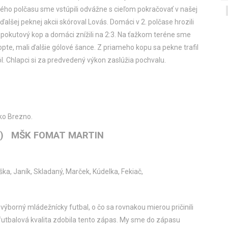
ruhého polčasu sme vstúpili odvážne s cieľom pokračovať v našej
alšej peknej akcii skóroval Lovás. Domáci v 2. polčase hrozili
 pokutový kop a domáci znížili na 2:3. Na ťažkom teréne sme
opte, mali ďalšie gólové šance. Z priameho kopu sa pekne trafil
gól. Chlapci si za predvedený výkon zaslúžia pochvalu.
sko Brezno.
:0) MŠK FOMAT MARTIN
ška, Janík, Skladaný, Marček, Kúdelka, Fekiač,
 výborný mládežnícky futbal, o čo sa rovnakou mierou pričinili
j futbalová kvalita zdobila tento zápas. My sme do zápasu