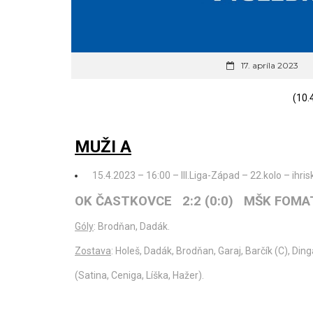
17. apríla 2023
(10.
MUŽI A
15.4.2023 – 16:00 – III.Liga-Západ – 22.kolo – ihri
OK ČASTKOVCE 2:2 (0:0) MŠK FOMA
Góly
: Brodňan, Dadák.
Zostava
: Holeš, Dadák, Brodňan, Garaj, Barčík (C), Din
(Satina, Ceniga, Líška, Hažer).