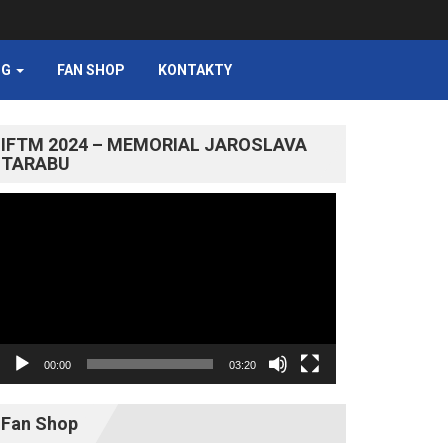
NG
FAN SHOP
KONTAKTY
IFTM 2024 – MEMORIAL JAROSLAVA
TARABU
Video
prehrávač
00:00
03:20
Fan Shop