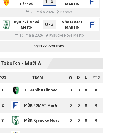
1
-
2
Bánová
MARTIN
23. mája 2026
Bánová
Kysucké Nové
MŠK FOMAT
0
-
3
Mesto
MARTIN
16. mája 2026
Kysucké Nové Mesto
VŠETKY VÝSLEDKY
Tabuľka - Muži A
POS
TEAM
W
D
L
PTS
1
TJ Baník Kalinovo
0
0
0
0
2
MŠK FOMAT Martin
0
0
0
0
3
MŠK Kysucké Nové
0
0
0
0
Mesto