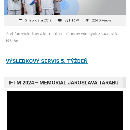
5. februára 2019
2240 Views
Výsledky
Prehľad výsledkov a komentáre trénerov všetkých zápasov 5.
týždňa
VÝSLEDKOVÝ SERVIS 5. TÝŽDEŇ
IFTM 2024 – MEMORIAL JAROSLAVA TARABU
Video
prehrávač