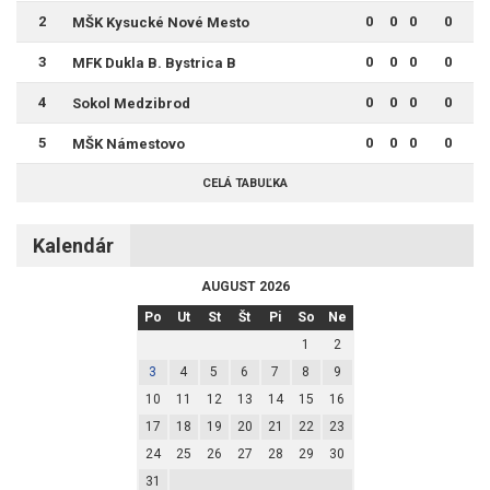
2
0
0
0
0
MŠK Kysucké Nové Mesto
3
0
0
0
0
MFK Dukla B. Bystrica B
4
0
0
0
0
Sokol Medzibrod
5
0
0
0
0
MŠK Námestovo
CELÁ TABUĽKA
Kalendár
AUGUST 2026
Po
Ut
St
Št
Pi
So
Ne
1
2
3
4
5
6
7
8
9
10
11
12
13
14
15
16
17
18
19
20
21
22
23
24
25
26
27
28
29
30
31