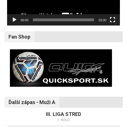
00:00
03:20
Fan Shop
Ďalší zápas - Muži A
III. LIGA STRED
1. KOLO