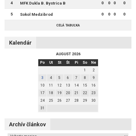
4
0
0
0
0
MFK Dukla B. Bystrica B
5
0
0
0
0
Sokol Medzibrod
CELÁ TABUĽKA
Kalendár
AUGUST 2026
Po
Ut
St
Št
Pi
So
Ne
1
2
3
4
5
6
7
8
9
10
11
12
13
14
15
16
17
18
19
20
21
22
23
24
25
26
27
28
29
30
31
Archív článkov
Archív článkov