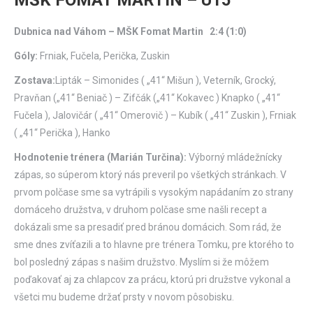
MŠK FOMAT MARTIN – U15
Dubnica nad Váhom – MŠK Fomat Martin 2:4 (1:0)
Góly:
Frniak, Fučela, Perička, Zuskin
Zostava:
Lipták – Simonides ( „41“ Mišun ), Veterník, Grocký,
Pravňan („41“ Beniač ) – Zifčák („41“ Kokavec ) Knapko ( „41“
Fučela ), Jalovičár ( „41“ Omerovič ) – Kubík ( „41“ Zuskin ), Frniak
( „41“ Perička ), Hanko
Hodnotenie trénera (Marián Turčina):
Výborný mládežnícky
zápas, so súperom ktorý nás preveril po všetkých stránkach. V
prvom polčase sme sa vytrápili s vysokým napádaním zo strany
domáceho družstva, v druhom polčase sme našli recept a
dokázali sme sa presadiť pred bránou domácich. Som rád, že
sme dnes zvíťazili a to hlavne pre trénera Tomku, pre ktorého to
bol posledný zápas s našim družstvo. Myslím si že môžem
poďakovať aj za chlapcov za prácu, ktorú pri družstve vykonal a
všetci mu budeme držať prsty v novom pôsobisku.