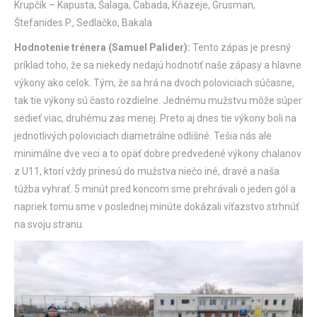
Krupčík – Kapusta, Šalaga, Cabada, Kňazeje, Grusman,
Štefanides P., Sedlačko, Bakala
Hodnotenie trénera (Samuel Palider):
Tento zápas je presný
príklad toho, že sa niekedy nedajú hodnotiť naše zápasy a hlavne
výkony ako celok. Tým, že sa hrá na dvoch poloviciach súčasne,
tak tie výkony sú často rozdielne. Jednému mužstvu môže súper
sedieť viac, druhému zas menej. Preto aj dnes tie výkony boli na
jednotlivých poloviciach diametrálne odlišné. Tešia nás ale
minimálne dve veci a to opäť dobre predvedené výkony chalanov
z U11, ktorí vždy prinesú do mužstva niečo iné, dravé a naša
túžba vyhrať. 5 minút pred koncom sme prehrávali o jeden gól a
napriek tomu sme v poslednej minúte dokázali víťazstvo strhnúť
na svoju stranu.