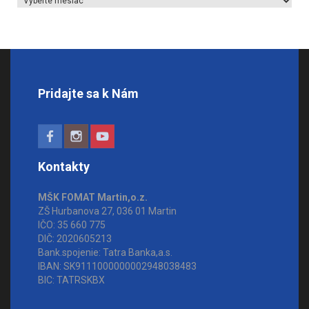
Pridajte sa k Nám
Kontakty
MŠK FOMAT Martin,o.z.
ZŠ Hurbanova 27, 036 01 Martin
IČO: 35 660 775
DIČ: 2020605213
Bank.spojenie: Tatra Banka,a.s.
IBAN: SK9111000000002948038483
BIC: TATRSKBX