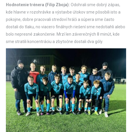
Hodnotenie trénera (Filip Zboja):
Odohrali sme dobrý zápas,
kde hlavne v rozohrávke a výstavbe útokov sme pôsobili isto a
pokojne, dobre pracovali stredoví hráči a súpera sme často
dostali do tlaku, no viacero finálnych riešení sme nedotiahli alebo
bolo nepresné zakončenie. Mrzí len záverečných 8 minút, kde
sme stratili koncentráciu a zbytočne dostali dva góly.