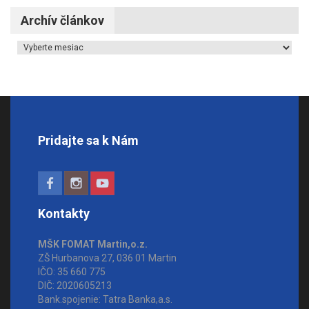
Archív článkov
Archív článkov
Pridajte sa k Nám
Kontakty
MŠK FOMAT Martin,o.z.
ZŠ Hurbanova 27, 036 01 Martin
IČO: 35 660 775
DIČ: 2020605213
Bank.spojenie: Tatra Banka,a.s.