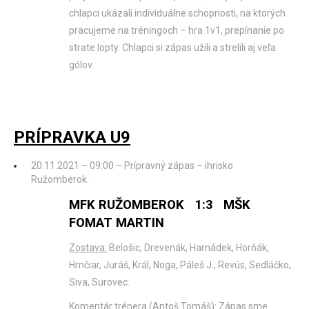
chlapci ukázali individuálne schopnosti, na ktorých
pracujeme na tréningoch – hra 1v1, prepínanie po
strate lopty. Chlapci si zápas užili a strelili aj veľa
gólov.
PRÍPRAVKA U9
20.11.2021 – 09:00 – Prípravný zápas – ihrisko
Ružomberok.
MFK RUŽOMBEROK 1:3 MŠK
FOMAT MARTIN
Zostava:
Belošic, Drevenák, Harnádek, Horňák,
Hrnčiar, Juráš, Král, Noga, Páleš J., Revús, Sedláčko,
Siva, Surovec.
Komentár trénera (Antoš Tomáš):
Zápas sme