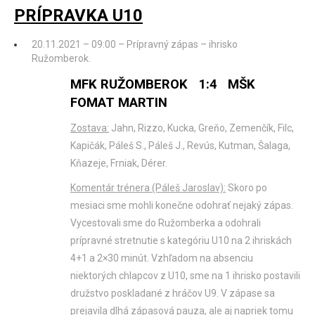
PRÍPRAVKA U10
20.11.2021 – 09:00 – Prípravný zápas – ihrisko
Ružomberok.
MFK RUŽOMBEROK 1:4 MŠK
FOMAT MARTIN
Zostava:
Jahn, Rizzo, Kucka, Greňo, Zemenčík, Filc,
Kapičák, Páleš S., Páleš J., Revús, Kutman, Šalaga,
Kňazeje, Frniak, Dérer.
Komentár trénera (Páleš Jaroslav):
Skoro po
mesiaci sme mohli konečne odohrať nejaký zápas.
Vycestovali sme do Ružomberka a odohrali
prípravné stretnutie s kategóriu U10 na 2 ihriskách
4+1 a 2×30 minút. Vzhľadom na absenciu
niektorých chlapcov z U10, sme na 1 ihrisko postavili
družstvo poskladané z hráčov U9. V zápase sa
prejavila dlhá zápasová pauza, ale aj napriek tomu