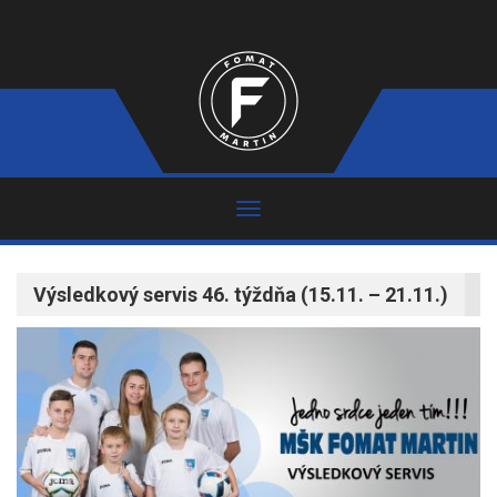
Výsledkový servis 46. týždňa (15.11. – 21.11.)