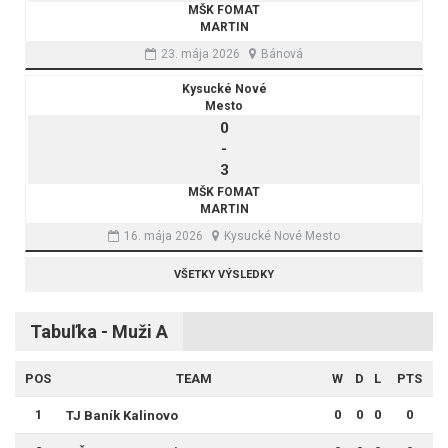
MŠK FOMAT
MARTIN
23. mája 2026
Bánová
Kysucké Nové
Mesto
0
-
3
MŠK FOMAT
MARTIN
16. mája 2026
Kysucké Nové Mesto
VŠETKY VÝSLEDKY
Tabuľka - Muži A
POS
TEAM
W
D
L
PTS
1
0
0
0
0
TJ Baník Kalinovo