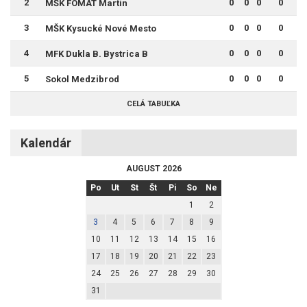
2
0
0
0
0
MŠK FOMAT Martin
3
0
0
0
0
MŠK Kysucké Nové Mesto
4
0
0
0
0
MFK Dukla B. Bystrica B
5
0
0
0
0
Sokol Medzibrod
CELÁ TABUĽKA
Kalendár
AUGUST 2026
Po
Ut
St
Št
Pi
So
Ne
1
2
3
4
5
6
7
8
9
10
11
12
13
14
15
16
17
18
19
20
21
22
23
24
25
26
27
28
29
30
31