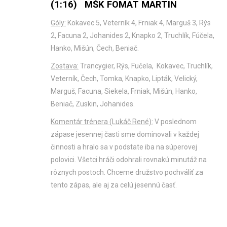
(1:16) MŠK FOMAT MARTIN
Góly:
Kokavec 5, Veterník 4, Frniak 4, Marguš 3, Rýs
2, Facuna 2, Johanides 2, Knapko 2, Truchlík, Fúčela,
Hanko, Mišún, Čech, Beniač.
Zostava:
Trancygier, Rýs, Fučela, Kokavec, Truchlík,
Veterník, Čech, Tomka, Knapko, Lipták, Velický,
Marguš, Facuna, Siekela, Frniak, Mišún, Hanko,
Beniač, Zuskin, Johanides.
Komentár trénera (Lukáč René):
V poslednom
zápase jesennej časti sme dominovali v každej
činnosti a hralo sa v podstate iba na súperovej
polovici. Všetci hráči odohrali rovnakú minutáž na
rôznych postoch. Chceme družstvo pochváliť za
tento zápas, ale aj za celú jesennú časť.