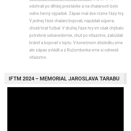
odohrali po dlhšej prestávke a na chalanoch bolo
vidno herný výpadok. Zápas mal dve rôzne fázy hry.
V jednej fáze chalani bojovali, napádali súpera,
chceli hrať futbal. V druhej fáze hry im však chýbalo
potrebné sebavedomie, chuť po víťazstve, zabúdali
brániť a bojovať o loptu. V konečnom dôsledku sme
ale zápas zvládli a z Ružomberka sme si odniesli
víťazstvo.
IFTM 2024 – MEMORIAL JAROSLAVA TARABU
Video
prehrávač