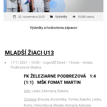
22. novembra 2021
10255 Views
Výsledky
Výsledky a hodnotenia zápasov
MLADŠÍ ŽIACI U13
17.11.2021 – 10:00 – I.Liga MŽ Stred – 10.kolo – ihrisko
Podbrezová-Skalica.
FK ŽELEZIARNE PODBREZOVÁ 1:4
(1:1) MŠK FOMAT MARTIN
Góly:
Lacko 2,Kempný, Bakshs.
Zostava:
Brisuda, Korotvička, Tomka, Bakshs, Lacko,
Krcho, Veterníková, Medek, Kempný, Kalnický,