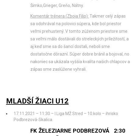
Šimko,Grieger, Greňo, Nátny.
Komentár trénera (Zboja Filip):
Takmer celý zápas
sa odohrával na polovici súpera, kde bol priestor
veľmi prehustený. V tomto zúženom priestore sme
sa veľmi málo dostávali do streleckých príležitostí, a
aj keď sme sa do šancí dostali, neboli sme
dostatočne dôrazní. Súper dobre bránil a bojoval, no
nakoniec sa ukázala vyššia kvalita našich chlapcov a
zápas sme zaslúžene vyhrali.
MLADŠÍ ŽIACI U12
17.11.2021 – 11:30 – I.Liga MŽ Stred – 10.kolo – ihrisko
Podbrezová-Skalica.
FK ŽELEZIARNE PODBREZOVÁ 2:30