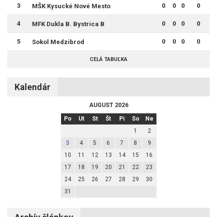
3
0
0
0
0
MŠK Kysucké Nové Mesto
4
0
0
0
0
MFK Dukla B. Bystrica B
5
0
0
0
0
Sokol Medzibrod
CELÁ TABUĽKA
Kalendár
AUGUST 2026
Po
Ut
St
Št
Pi
So
Ne
1
2
3
4
5
6
7
8
9
10
11
12
13
14
15
16
17
18
19
20
21
22
23
24
25
26
27
28
29
30
31