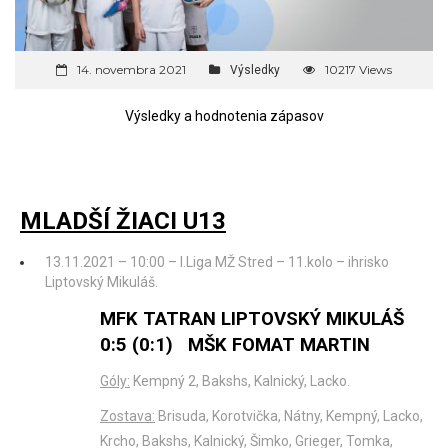
14. novembra 2021
10217 Views
Výsledky
Výsledky a hodnotenia zápasov
MLADŠÍ ŽIACI U13
13.11.2021 – 10:00 – I.Liga MŽ Stred – 11.kolo – ihrisko
Liptovský Mikuláš.
MFK TATRAN LIPTOVSKÝ MIKULÁŠ
0:5 (0:1) MŠK FOMAT MARTIN
Góly:
Kempný 2, Bakshs, Kalnický, Lacko.
Zostava:
Brisuda, Korotvička, Nátny, Kempný, Lacko,
Krcho, Bakshs, Kalnický, Šimko, Grieger, Tomka,