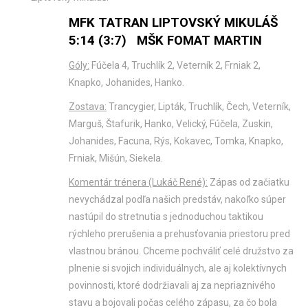
MFK TATRAN LIPTOVSKÝ MIKULÁŠ
5:14 (3:7) MŠK FOMAT MARTIN
Góly:
Fúčela 4, Truchlík 2, Veterník 2, Frniak 2,
Knapko, Johanides, Hanko.
Zostava:
Trancygier, Lipták, Truchlík, Čech, Veterník,
Marguš, Štafurik, Hanko, Velický, Fúčela, Zuskin,
Johanides, Facuna, Rýs, Kokavec, Tomka, Knapko,
Frniak, Mišún, Siekela.
Komentár trénera (Lukáč René):
Zápas od začiatku
nevychádzal podľa našich predstáv, nakoľko súper
nastúpil do stretnutia s jednoduchou taktikou
rýchleho prerušenia a prehusťovania priestoru pred
vlastnou bránou. Chceme pochváliť celé družstvo za
plnenie si svojich individuálnych, ale aj kolektívnych
povinnosti, ktoré dodržiavali aj za nepriaznivého
stavu a bojovali počas celého zápasu, za čo bola