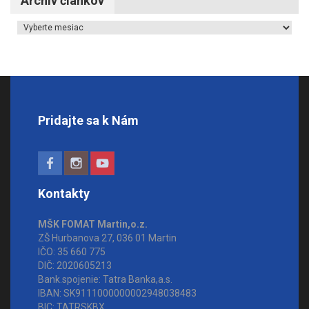
Archív článkov
Archív článkov
Pridajte sa k Nám
Kontakty
MŠK FOMAT Martin,o.z.
ZŠ Hurbanova 27, 036 01 Martin
IČO: 35 660 775
DIČ: 2020605213
Bank.spojenie: Tatra Banka,a.s.
IBAN: SK9111000000002948038483
BIC: TATRSKBX