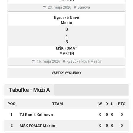
23. mája 2026
Bánová
Kysucké Nové
Mesto
0
-
3
MŠK FOMAT
MARTIN
16. mája 2026
Kysucké Nové Mesto
VŠETKY VÝSLEDKY
Tabuľka - Muži A
POS
TEAM
W
D
L
PTS
1
0
0
0
0
TJ Baník Kalinovo
2
0
0
0
0
MŠK FOMAT Martin