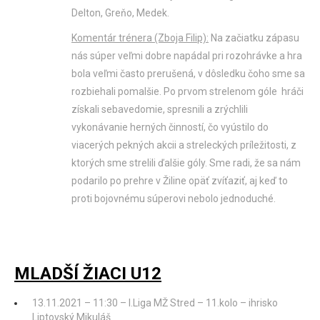
Delton, Greňo, Medek.
Komentár trénera (Zboja Filip):
Na začiatku zápasu
nás súper veľmi dobre napádal pri rozohrávke a hra
bola veľmi často prerušená, v dôsledku čoho sme sa
rozbiehali pomalšie. Po prvom strelenom góle hráči
získali sebavedomie, spresnili a zrýchlili
vykonávanie herných činností, čo vyústilo do
viacerých pekných akcii a streleckých príležitosti, z
ktorých sme strelili ďalšie góly. Sme radi, že sa nám
podarilo po prehre v Žiline opäť zvíťaziť, aj keď to
proti bojovnému súperovi nebolo jednoduché.
MLADŠÍ ŽIACI U12
13.11.2021 – 11:30 – I.Liga MŽ Stred – 11.kolo – ihrisko
Liptovský Mikuláš.