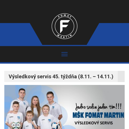
Výsledkový servis 45. týždňa (8.11. – 14.11.)