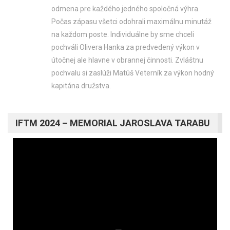
odmena pre každého jedného spoločná výhra.
Počas zápasu všetci odohrali maximálnu minutáž
na každom poste. Individuálne by sme chceli
pochváli Olivera Hanka za predvedený výkon v
útočnej ale hlavne v obrannej činnosti.
Zvláštnu
pochvalu si zaslúži Matúš Veterník za výkon hodný
kapitána družstva.
IFTM 2024 – MEMORIAL JAROSLAVA TARABU
Video
prehrávač