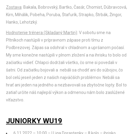
Zostava
: Bakala, Bobrovský, Bartko, Časár, Chomist, Dúbravcová,
Kirn, Mihálik, Pobeha, Poruba, Štafurík, Strapko, Štrbák, Žingor,
Hanko, Lehotzký.
Hodnotenie trénera (Skladaný Martin)
: V sobotu sme na
Pltníkoch nastúpili v prípravnom zápase proti tímu z
Podbrezovej. Zápas sa odohral v chladnom a upršanom počasí.
My sme konečne nastúpili v plnom zložení a na ihrisku to bolo od
začiatku vidieť. Chlapci dodržali všetko, čo sme si povedali v
šatni. Od začiatku bojovali a nebáli sa chodiť ani do súbojov, čo
bol celú jeseň jeden z našich najväčších problémov. Nebáli sa
hrať ani jeden na jedného a nezbavovali sa zbytočne lopty. Bol to
zatiaľ určite náš najlepší výkon a odmenou nám bolo zaslúžené
víťazstvo.
JUNIORKY WU19
6.11.2022 – 10:00 – I.Liga Dorastenky – 8.kolo – ihrisko