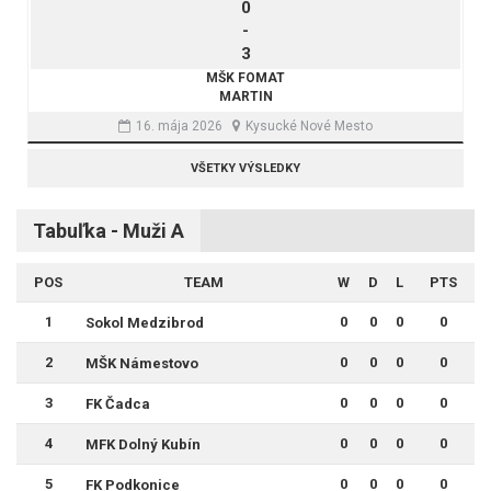
0
-
3
MŠK FOMAT
MARTIN
16. mája 2026
Kysucké Nové Mesto
VŠETKY VÝSLEDKY
Tabuľka - Muži A
POS
TEAM
W
D
L
PTS
1
0
0
0
0
Sokol Medzibrod
2
0
0
0
0
MŠK Námestovo
3
0
0
0
0
FK Čadca
4
0
0
0
0
MFK Dolný Kubín
5
0
0
0
0
FK Podkonice