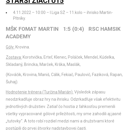
STARŠÍ ŽIACI U15
4.11.2022 – 10:00 – I.Liga SŽ – 11.kolo – ihrisko Martin-
Pltníky.
MŠK FOMAT MARTIN 1:5 (0:4) RSC HAMSIK
ACADEMY
Góly:
Krovina.
Zostava:
Korotvička, Erteľ, Klenec, Poláček, Mendel, Kúdelka,
Skladaný, Brincka, Marček, Krška, Maslák,
(Kováčik, Krovina, Maniš, Cálik, Fekiač, Paulovič, Faziková, Rapan,
Šuhaj).
Hodnotenie trénera (Turčina Marián):
Výsledok zápasu
neodzrkadľuje obraz hry na ihrisku. Odzrkadľuje však efektivitu
jednotlivých družstiev. Zatiaľ čo hostia z ľahkosťou premenili
všetky vypracované gólové príležitosti, my sme zahodili aj jasné
„tutovky“. A toto robí rozdiel medzi nami a družstvami ktoré
postúpili do prvej štvorky nadstavbovej časti.