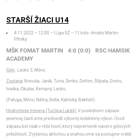
STARŠÍ ŽIACI U14
4.11.2022 – 12:00 – I.Liga SŽ – 11.kolo -ihrisko Martin-
Pltníky.
MŠK FOMAT MARTIN 4:0 (0:0) RSC HAMSIK
ACADEMY
Góly:
Lacko 3, Móric.
Zostava
: Brisuda, Janík, Tuna, Šimko, Delton, Štípala, Greňo,
Ivaška, Okuliar, Kempný, Lacko,
(Paluga, Móric, Nátny, Bella, Kalnický, Bakhsh).
Hodnotenie trénera (Turčina Lukáš):
V poslednom zápase
jesennej časti sme predviedli výborný kolektívny výkon. Úvod
zápasu bol však v réžii hostí, ktorý nepremenili viacero gólových
príležitostí. Zvýšenou aktivitou a snahou sme sa postupne vrátili