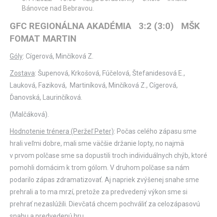
Bánovce nad Bebravou.
GFC REGIONÁLNA AKADÉMIA 3:2 (3:0) MŠK
FOMAT MARTIN
Góly
: Cígerová, Minčíková Z.
Zostava
: Šupenová, Krkošová, Fúčelová, Štefanidesová E.,
Lauková, Faziková, Martiníková, Minčíková Z., Cígerová,
Ďanovská, Laurinčíková.
(Malčáková).
Hodnotenie trénera (Peržeľ Peter)
: Počas celého zápasu sme
hrali veľmi dobre, mali sme väčšie držanie lopty, no najmä
v prvom polčase sme sa dopustili troch individuálnych chýb, ktoré
pomohli domácim k trom gólom. V druhom polčase sa nám
podarilo zápas zdramatizovať. Aj napriek zvýšenej snahe sme
prehrali a to ma mrzí, pretože za predvedený výkon sme si
prehrať nezaslúžili. Dievčatá chcem pochváliť za celozápasovú
snahu a predvedenú hru.