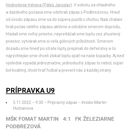
Hodnotenie trénera (Páleš Jaroslav)
: V sobotu za chladného
a daždivého počasia sme odohrali zápas s Podbrezovou. Hneď
od úvodu zápasu sme sa do súpera pustili s chuťou. Naši chalani
hrali počas celého zápasu aktívne a odvážne smerom dopredu,
hľadali sme voľný priestor, nepretláčali sme loptu cez zhustený
priestor, vytvárali sme si veľa gólových príležitosti. Smerom
dozadu sme hneď po strate lopty prepínali do defenzívy a čo
najrýchlejšie sme chceli získať loptu späť na naše kopačky. Aj keď
výsledok vypadá jednoznačne, jednoduchý zápas to nebol, súper
bol kvalitný, chcel hrať futbal a preveril nás z každej strany.
PRÍPRAVKA U9
5.11.2022 – 9:30 – Prípravný zápas – ihrisko Martin-
Hurbanova.
MŠK FOMAT MARTIN 4:1 FK ŽELEZIARNE
PODBREZOVÁ