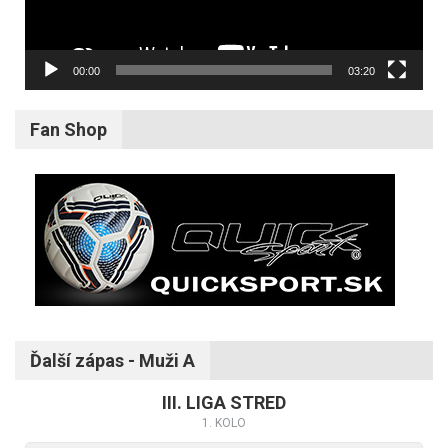
00:00
03:20
Fan Shop
Ďalší zápas - Muži A
III. LIGA STRED
1. KOLO