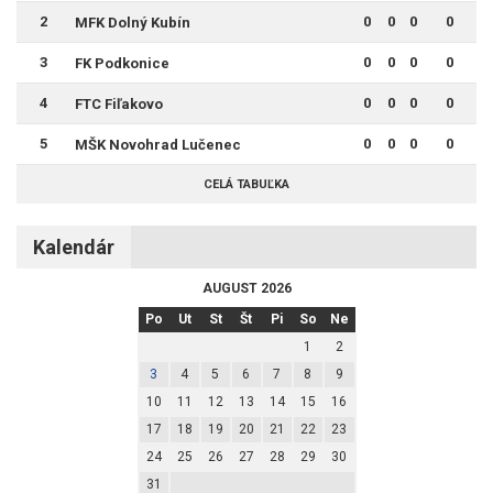
2
0
0
0
0
MFK Dolný Kubín
3
0
0
0
0
FK Podkonice
4
0
0
0
0
FTC Fiľakovo
5
0
0
0
0
MŠK Novohrad Lučenec
CELÁ TABUĽKA
Kalendár
AUGUST 2026
Po
Ut
St
Št
Pi
So
Ne
1
2
3
4
5
6
7
8
9
10
11
12
13
14
15
16
17
18
19
20
21
22
23
24
25
26
27
28
29
30
31