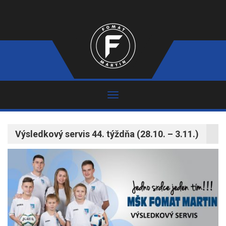
Výsledkový servis 44. týždňa (28.10. – 3.11.)