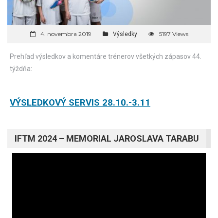
4. novembra 2019
5197 Views
Výsledky
Prehľad výsledkov a komentáre trénerov všetkých zápasov 44.
týždňa:
VÝSLEDKOVÝ SERVIS 28.10.-3.11
IFTM 2024 – MEMORIAL JAROSLAVA TARABU
Video
prehrávač