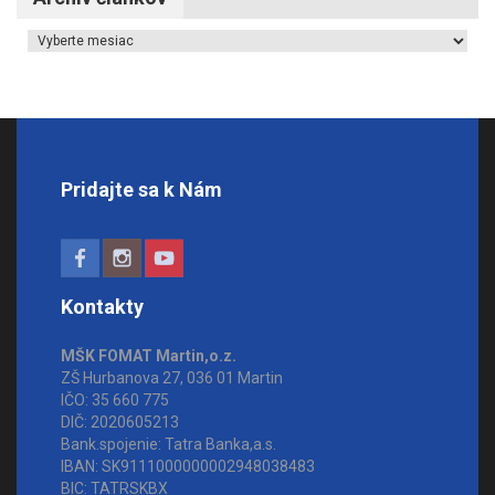
Archív článkov
Pridajte sa k Nám
Kontakty
MŠK FOMAT Martin,o.z.
ZŠ Hurbanova 27, 036 01 Martin
IČO: 35 660 775
DIČ: 2020605213
Bank.spojenie: Tatra Banka,a.s.
IBAN: SK9111000000002948038483
BIC: TATRSKBX