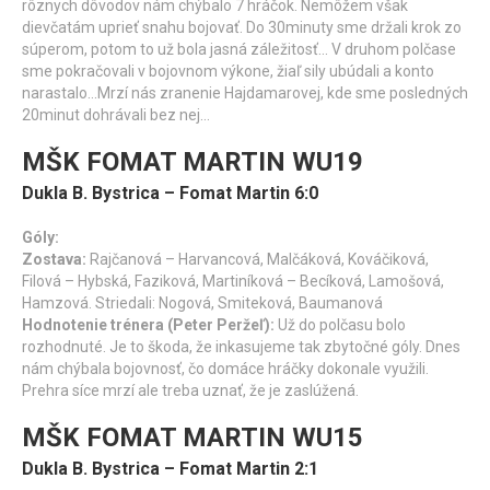
rôznych dôvodov nám chýbalo 7 hráčok. Nemôžem však
dievčatám uprieť snahu bojovať. Do 30minuty sme držali krok zo
súperom, potom to už bola jasná záležitosť… V druhom polčase
sme pokračovali v bojovnom výkone, žiaľ sily ubúdali a konto
narastalo…Mrzí nás zranenie Hajdamarovej, kde sme posledných
20minut dohrávali bez nej…
MŠK FOMAT MARTIN WU19
Dukla B. Bystrica – Fomat Martin 6:0
Góly:
Zostava:
Rajčanová – Harvancová, Malčáková, Kováčiková,
Filová – Hybská, Faziková, Martiníková – Becíková, Lamošová,
Hamzová. Striedali: Nogová, Smiteková, Baumanová
Hodnotenie trénera (Peter Peržeľ):
U
ž do polčasu bolo
rozhodnuté. Je to škoda, že inkasujeme tak zbytočné góly. Dnes
nám chýbala bojovnosť, čo domáce hráčky dokonale využili.
Prehra síce mrzí ale treba uznať, že je zaslúžená.
MŠK FOMAT MARTIN WU15
Dukla B. Bystrica – Fomat Martin 2:1