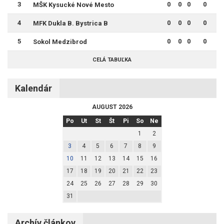
3
0
0
0
0
MŠK Kysucké Nové Mesto
4
0
0
0
0
MFK Dukla B. Bystrica B
5
0
0
0
0
Sokol Medzibrod
CELÁ TABUĽKA
Kalendár
AUGUST 2026
Po
Ut
St
Št
Pi
So
Ne
1
2
3
4
5
6
7
8
9
10
11
12
13
14
15
16
17
18
19
20
21
22
23
24
25
26
27
28
29
30
31
Archív článkov