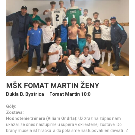
MŠK FOMAT MARTIN ŽENY
Dukla B. Bystrica – Fomat Martin 10:0
Góly:
Zostava:
Hodnotenie trénera (Viliam Ondrla):
Už zraz na zápas nám
ukázal, že dnes nastúpime u súpera v oklieštenej zostave. Do
brány musela ísť hračka a do poľa sme nastupovali len deviati…Z