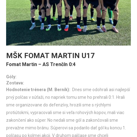
MŠK FOMAT MARTIN U17
Fomat Martin – AS Trenčín 0:4
Góly:
Zostava:
Hodnotenie trénera (M. Berník):
Dnes sme odohrali asi najlepší
prvý polčas v súťaži, no napriek tomu sme ho prehrali 0:1. Hrali
sme organizovane do defenzívy, hrozili sme s rýchlymi
protiútokmi, vypracovali sme si veľa rohových kopov, mali viac
zakončení ako súper. No nedali sme gól a zakončovali sme
prevažne mimo bránu. Súperovi sa podarilo dať gól ku koncu 1.
polčasu po kolmej akcii. V druhom palčase sme chceli