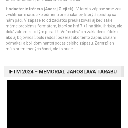
Hodnotenie trénera (Andrej Glejtek):
V tomto zápase sme zas
zvolili nomináciu ako odmenu pre chalanov, ktorých prístup sa
nám páči. V zápase to od začiatku preukazovali aj keď stále
máme problém s formátom, ktorý sa hrá 7 +1 na šírku ihriska, ale
dokázali sme si s tým poradiť. Veľmi chválim zakladenie útoku
ako aj bojovnosť, bolo radosť pozerať ako tento zápas chalani
odmakali a boli dominantní počas celého zápasu. Zamrzí len
málo premenených šancí, ale to príde.
IFTM 2024 – MEMORIAL JAROSLAVA TARABU
Video
prehrávač