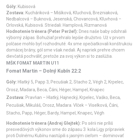
Góly:
Kubisová
Zostava:
Kucháriková – Mišíková, Kľuchová, Brezniaková,
Nedbalcová – Buknová, Jesenská, Chovancová, Kľuvhová –
Orlovská, Kubisová. Striedali: Hamplová, Rizmanová
Hodnotenie trénera (Peter Peržeľ):
Dnes naše baby odohrali
výborný zápas. Bohužiaľ prehralo lepšie družstvo. Už v prvom
polčase mohlo byť rozhodnuté. 4x sme opečiatkovali konštrukciu
domácej brány, gól sme však nedali. Aj napriek prehre chcem
dievčatá pochváliť, pretože za svoj výkon si to zaslúžia.
MŠK FOMAT MARTIN U11
Fomat Martin – Dolný Kubín 22:2
Góly:
Hlatký 5, Papp 3, Pecušiak 2, Stacho 2, Végh 2, Krpelec,
Orosz, Madara, Beca, Čáni, Héger, Hampel, Knapec
Zostava:
Pravňan – Hlatký, Hajnecký, Krpelec, Vaško, Beca,
Pecušiak, Mikuláš, Orosz, Madara. Vlček – Viselková, Čáni,
Stacho, Papp, Héger, Bardy, Hampel, Knapec, Végh
Hodnotenie trénera (Andrej Glejtek):
Po sérii nie príliš
presvedčivých výkonov sme do zápasu 3. kola Ligy prípraviek
proti Dolnému Kubínu nastúpili s jasným cieľom – dominovať