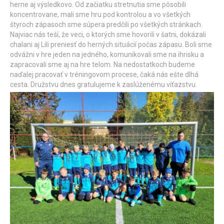
herne aj výsledkovo. Od začiatku stretnutia sme pôsobili
koncentrovane, mali sme hru pod kontrolou a vo všetkých
štyroch zápasoch sme súpera predčili po všetkých stránkach.
Najviac nás teší, že veci, o ktorých sme hovorili v šatni, dokázali
chalani aj Lili preniesť do herných situácií počas zápasu. Boli sme
odvážni v hre jeden na jedného, komunikovali sme na ihrisku a
zapracovali sme aj na hre telom. Na nedostatkoch budeme
naďalej pracovať v tréningovom procese, čaká nás ešte dlhá
cesta. Družstvu dnes gratulujeme k zaslúženému víťazstvu.