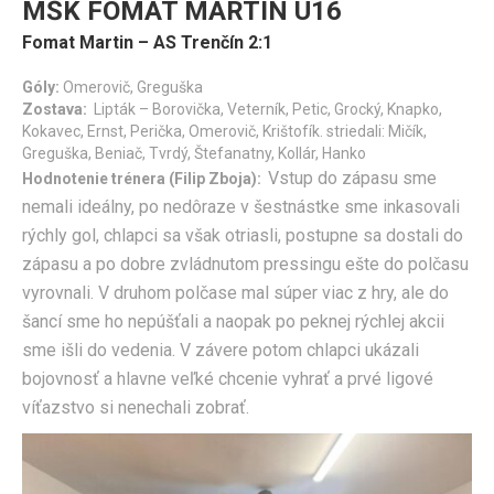
MŠK FOMAT MARTIN U16
Fomat Martin – AS Trenčín 2:1
Góly:
Omerovič, Greguška
Zostava:
Lipták – Borovička, Veterník, Petic, Grocký, Knapko,
Kokavec, Ernst, Perička, Omerovič, Krištofík. striedali: Mičík,
Greguška, Beniač, Tvrdý, Štefanatny, Kollár, Hanko
Vstup do zápasu sme
Hodnotenie trénera (Filip Zboja):
nemali ideálny, po nedôraze v šestnástke sme inkasovali
rýchly gol, chlapci sa však otriasli, postupne sa dostali do
zápasu a po dobre zvládnutom pressingu ešte do polčasu
vyrovnali. V druhom polčase mal súper viac z hry, ale do
šancí sme ho nepúšťali a naopak po peknej rýchlej akcii
sme išli do vedenia. V závere potom chlapci ukázali
bojovnosť a hlavne veľké chcenie vyhrať a prvé ligové
víťazstvo si nenechali zobrať.