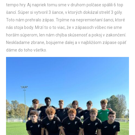
tempo hry. Aj napriek tomu sme v druhom polčase spálili 6 top
šancí. Súper si vytvoril 3 šance, v ktorých dokázal streliť 3 góly.
Toto nám prehralo zápas. Trpíme na nepremieňaní šanci, ktoré
nás stoja body. Mrzí to o to viac, že v zápasoch vôbec nie sme
horším súperom, len nám chýba skúsenosť a pokoj v zakončení.
Neskladame zbrane, bojujeme dalej a v najbližšom zápase opäť
dáme do toho všetko.