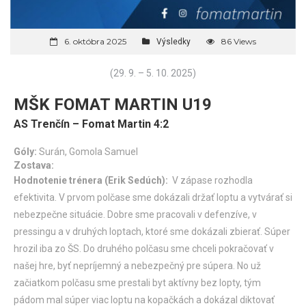
6. októbra 2025
86 Views
Výsledky
(29. 9. – 5. 10. 2025)
MŠK FOMAT MARTIN U19
AS Trenčín – Fomat Martin 4:2
Góly:
Surán, Gomola Samuel
Zostava:
Hodnotenie trénera (Erik Sedúch):
V zápase rozhodla
efektivita. V prvom polčase sme dokázali držať loptu a vytvárať si
nebezpečne situácie. Dobre sme pracovali v defenzíve, v
pressingu a v druhých loptach, ktoré sme dokázali zbierať. Súper
hrozil iba zo ŠS. Do druhého polčasu sme chceli pokračovať v
našej hre, byť nepríjemný a nebezpečný pre súpera. No už
začiatkom polčasu sme prestali byt aktívny bez lopty, tým
pádom mal súper viac loptu na kopačkách a dokázal diktovať