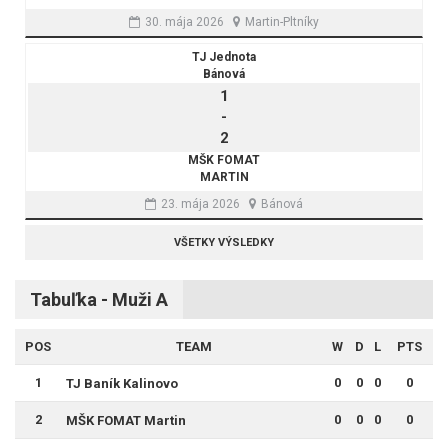
30. mája 2026
Martin-Pltníky
TJ Jednota
Bánová
1
-
2
MŠK FOMAT
MARTIN
23. mája 2026
Bánová
VŠETKY VÝSLEDKY
Tabuľka - Muži A
POS
TEAM
W
D
L
PTS
1
0
0
0
0
TJ Baník Kalinovo
2
0
0
0
0
MŠK FOMAT Martin