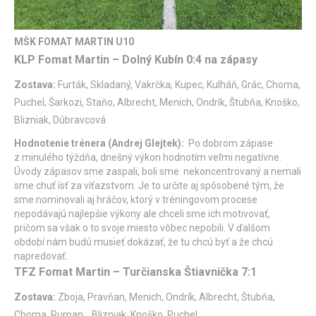
MŠK FOMAT MARTIN U10
KLP Fomat Martin – Dolný Kubín 0:4 na zápasy
Zostava:
Furták, Skladaný, Vakrčka, Kupec, Kulháň, Grác, Choma,
Puchel, Šarkozi, Staňo, Albrecht, Menich, Ondrík, Štubňa, Knoško,
Blizniak, Dúbravcová
Hodnotenie trénera (Andrej Glejtek):
Po dobrom zápase
z minulého týždňa, dnešný výkon hodnotím veľmi negatívne.
Úvody zápasov sme zaspali, boli sme nekoncentrovaný a nemali
sme chuť ísť za víťazstvom. Je to určite aj spôsobené tým, že
sme nominovali aj hráčov, ktorý v tréningovom procese
nepodávajú najlepšie výkony ale chceli sme ich motivovať,
pričom sa však o to svoje miesto vôbec nepobili. V ďalšom
období nám budú musieť dokázať, že tu chcú byť a že chcú
napredovať.
TFZ Fomat Martin – Turčianska Štiavnička 7:1
Zostava:
Zboja, Pravňan, Menich, Ondrík, Albrecht, Štubňa,
Choma, Ruman, , Blizniak, Knoško, Puchel