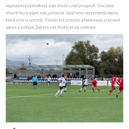
nepriaznivý výsledkový stav otočiť v náš prospech. Viac sme
otvorili hru a súper nás potrestal. Opäť sme nepremenili šance,
ktoré sme si vytvorili, Trenčín bol omnoho efektívnejší, premenil
šance a zvíťazil. Žiaľ pre nás trochu krutý výsledok.