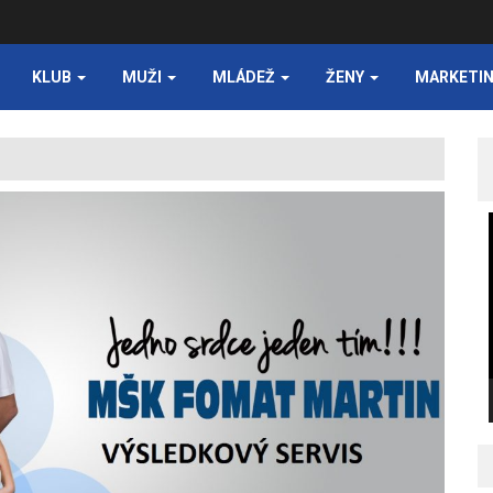
KLUB
MUŽI
MLÁDEŽ
ŽENY
MARKETI