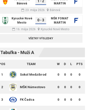
1
-
2
Bánová
MARTIN
23. mája 2026
Bánová
Kysucké Nové
MŠK FOMAT
0
-
3
Mesto
MARTIN
16. mája 2026
Kysucké Nové Mesto
VŠETKY VÝSLEDKY
Tabuľka - Muži A
POS
TEAM
W
D
L
PTS
1
Sokol Medzibrod
0
0
0
0
2
MŠK Námestovo
0
0
0
0
3
FK Čadca
0
0
0
0