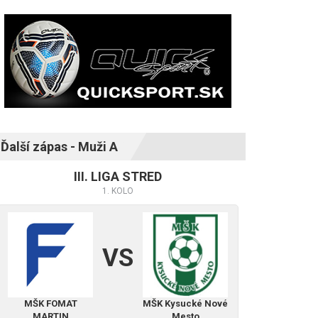
Ďalší zápas - Muži A
III. LIGA STRED
1. KOLO
VS
MŠK FOMAT
MŠK Kysucké Nové
MARTIN
Mesto