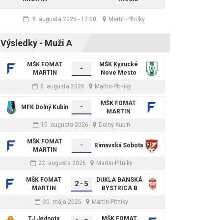
8. augusta 2026
-
17:00
Martin-Pltníky
Výsledky - Muži A
MŠK FOMAT
MŠK Kysucké
-
MARTIN
Nové Mesto
8. augusta 2026
Martin-Pltníky
MŠK FOMAT
-
MFK Dolný Kubín
MARTIN
15. augusta 2026
Dolný Kubín
MŠK FOMAT
-
Rimavská Sobota
MARTIN
22. augusta 2026
Martin-Pltníky
MŠK FOMAT
DUKLA BANSKÁ
2
-
5
MARTIN
BYSTRICA B
30. mája 2026
Martin-Pltníky
TJ Jednota
MŠK FOMAT