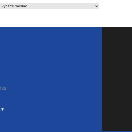
Archív článkov
483
ám.