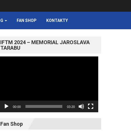
NG
FAN SHOP
KONTAKTY
IFTM 2024 – MEMORIAL JAROSLAVA
TARABU
Video
prehrávač
00:00
03:20
Fan Shop