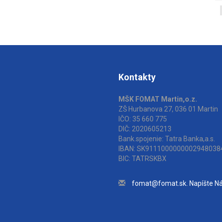
Kontakty
MŠK FOMAT Martin,o.z.
ZŠ Hurbanova 27, 036 01 Martin
IČO: 35 660 775
DIČ: 2020605213
Bank.spojenie: Tatra Banka,a.s.
IBAN: SK9111000000002948038
BIC: TATRSKBX
fomat@fomat.sk. Napíšte N