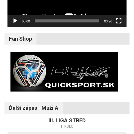
00:00
03:20
Fan Shop
Ďalší zápas - Muži A
III. LIGA STRED
1. KOLO