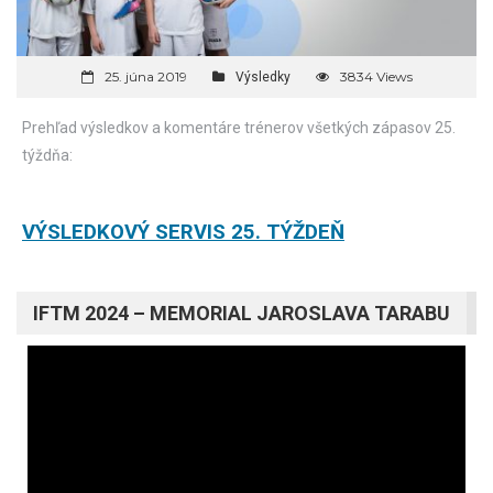
25. júna 2019
3834 Views
Výsledky
Prehľad výsledkov a komentáre trénerov všetkých zápasov 25.
týždňa:
VÝSLEDKOVÝ SERVIS 25. TÝŽDEŇ
IFTM 2024 – MEMORIAL JAROSLAVA TARABU
Video
prehrávač