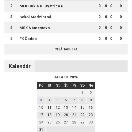
2
0
0
0
0
MFK Dukla B. Bystrica B
3
0
0
0
0
Sokol Medzibrod
4
0
0
0
0
MŠK Námestovo
5
0
0
0
0
FK Čadca
CELÁ TABUĽKA
Kalendár
AUGUST 2026
Po
Ut
St
Št
Pi
So
Ne
1
2
3
4
5
6
7
8
9
10
11
12
13
14
15
16
17
18
19
20
21
22
23
24
25
26
27
28
29
30
31