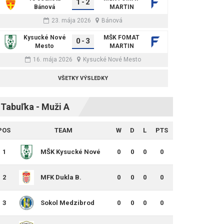
1
-
2
Bánová
MARTIN
23. mája 2026
Bánová
Kysucké Nové
MŠK FOMAT
0
-
3
Mesto
MARTIN
16. mája 2026
Kysucké Nové Mesto
VŠETKY VÝSLEDKY
Tabuľka - Muži A
POS
TEAM
W
D
L
PTS
1
MŠK Kysucké Nové
0
0
0
0
Mesto
2
MFK Dukla B.
0
0
0
0
Bystrica B
3
Sokol Medzibrod
0
0
0
0