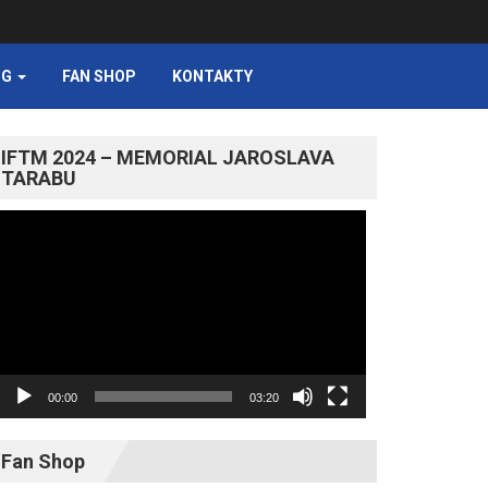
NG
FAN SHOP
KONTAKTY
IFTM 2024 – MEMORIAL JAROSLAVA
TARABU
Video
prehrávač
00:00
03:20
Fan Shop