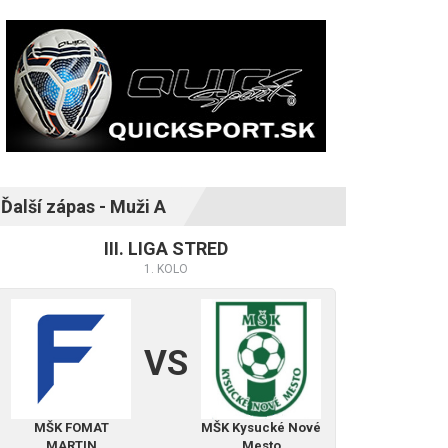
Ďalší zápas - Muži A
III. LIGA STRED
1. KOLO
VS
MŠK FOMAT
MŠK Kysucké Nové
MARTIN
Mesto