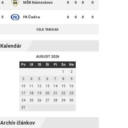
4
MŠK Námestovo
0
0
0
0
5
FK Čadca
0
0
0
0
CELÁ TABUĽKA
Kalendár
AUGUST 2026
Po
Ut
St
Št
Pi
So
Ne
1
2
3
4
5
6
7
8
9
10
11
12
13
14
15
16
17
18
19
20
21
22
23
24
25
26
27
28
29
30
31
Archív článkov