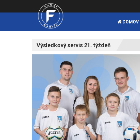
DOMOV
Výsledkový servis 21. týždeň