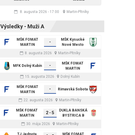
8. augusta 2026
-
17:00
Martin-Pltníky
Výsledky - Muži A
MŠK FOMAT
MŠK Kysucké
-
MARTIN
Nové Mesto
8. augusta 2026
Martin-Pltníky
MŠK FOMAT
-
MFK Dolný Kubín
MARTIN
15. augusta 2026
Dolný Kubín
MŠK FOMAT
-
Rimavská Sobota
MARTIN
22. augusta 2026
Martin-Pltníky
MŠK FOMAT
DUKLA BANSKÁ
2
-
5
MARTIN
BYSTRICA B
30. mája 2026
Martin-Pltníky
TJ Jednota
MŠK FOMAT