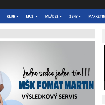
KLUB
MUŽI
MLÁDEŽ
ŽENY
MARKETI