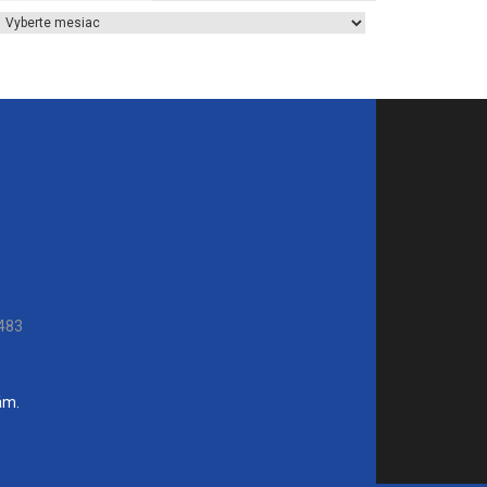
Archív článkov
483
ám.