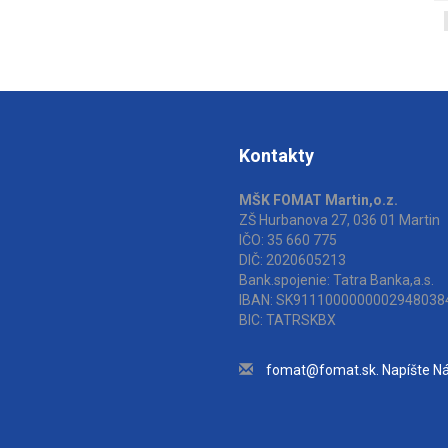
Kontakty
MŠK FOMAT Martin,o.z.
ZŠ Hurbanova 27, 036 01 Martin
IČO: 35 660 775
DIČ: 2020605213
Bank.spojenie: Tatra Banka,a.s.
IBAN: SK9111000000002948038
BIC: TATRSKBX
fomat@fomat.sk. Napíšte N