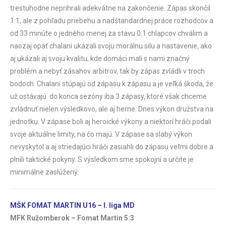
trestuhodne neprihrali adekvátne na zakončenie. Zápas skončil
1:1, ale z pohľadu priebehu a nadštandardnej práce rozhodcov a
od 33 minúte o jedného menej za stavu 0:1 chlapcov chválim a
naozaj opäť chalani ukázali svoju morálnu silu a nastavenie, ako
aj ukázali aj svoju kvalitu, kde domáci mali s nami značný
problém a nebyť zásahov arbitrov, tak by zápas zvládli v troch
bodoch. Chalani stúpajú od zápasu k zápasu a je veľká škoda, že
už ostávajú do konca sezóny iba 3 zápasy, ktoré však chceme
zvládnuť nielen výsledkovo, ale aj herne. Dnes výkon družstva na
jednotku. V zápase boli aj heroické výkony a niektorí hráči podali
svoje aktuálne limity, na čo majú. V zápase sa slabý výkon
nevyskytol a aj striedajúci hráči zasiahli do zápasu veľmi dobre a
plnili taktické pokyny. S výsledkom sme spokojní a určite je
minimálne zaslúžený.
MŠK FOMAT MARTIN U16 – I. liga MD
MFK Ružomberok – Fomat Martin 5:3