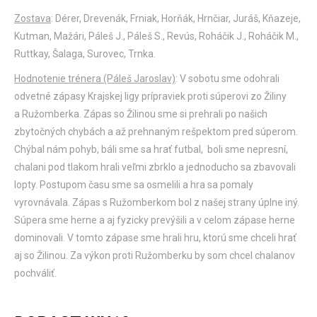
Zostava
: Dérer, Drevenák, Frniak, Horňák, Hrnčiar, Juráš, Kňazeje,
Kutman, Mažári, Páleš J., Páleš S., Revús, Roháčik J., Roháčik M.,
Ruttkay, Šalaga, Surovec, Trnka.
Hodnotenie trénera (Páleš Jaroslav)
: V sobotu sme odohrali
odvetné zápasy Krajskej ligy prípraviek proti súperovi zo Žiliny
a Ružomberka. Zápas so Žilinou sme si prehrali po našich
zbytočných chybách a až prehnaným rešpektom pred súperom.
Chýbal nám pohyb, báli sme sa hrať futbal, boli sme nepresní,
chalani pod tlakom hrali veľmi zbrklo a jednoducho sa zbavovali
lopty. Postupom času sme sa osmelili a hra sa pomaly
vyrovnávala. Zápas s Ružomberkom bol z našej strany úplne iný.
Súpera sme herne a aj fyzicky prevýšili a v celom zápase herne
dominovali. V tomto zápase sme hrali hru, ktorú sme chceli hrať
aj so Žilinou. Za výkon proti Ružomberku by som chcel chalanov
pochváliť.