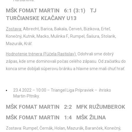
MŠK FOMAT MARTIN 6:1 (3:1) TJ
TURČIANSKE KĽAČANY U13
Zostava:
Albrecht, Barica, Bakala, Červeň, Bizikova, Erteľ,
Konečný, Kutnik, Macko, Mulinka F., Rumpel, Šašura, Stolarik,
Mazurák, Kráľ.
Hodnotenie trénera (Fúčela Rastislav):
Odohrali sme dobrý
zápas, kde sme dominovali počas celého zápasu. Od začiatku do
konca sme dobíjali súperovu bránku a hlavne sme mali chuť hrať.
23.4.2022 – 10:00 – Triangel Liga Prípraviek – ihrisko
Martin-Pltníky.
MŠK FOMAT MARTIN 2:2 MFK RUŽUMBEROK
MŠK FOMAT MARTIN 1:4 MŠK ŽILINA
Zostava: Rumpeľ, Černák, Holan, Mazurák, Baranček, Konečný,