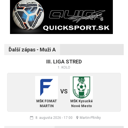
Ďalší zápas - Muži A
III. LIGA STRED
1. KOLO
VS
MŠK FOMAT
MŠK Kysucké
MARTIN
Nové Mesto
8. augusta 2026
-
17:00
Martin-Pltníky