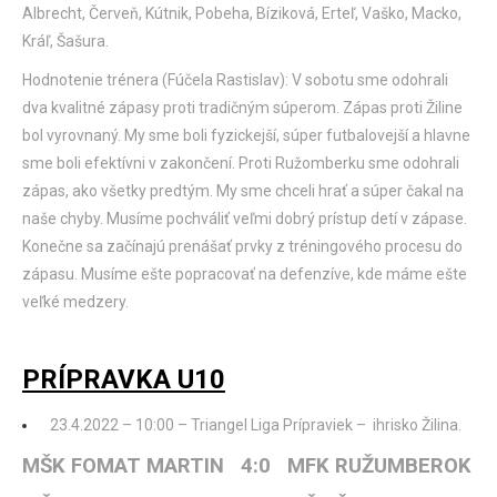
Albrecht, Červeň, Kútnik, Pobeha, Bíziková, Erteľ, Vaško, Macko,
Kráľ, Šašura.
Hodnotenie trénera (Fúčela Rastislav): V sobotu sme odohrali
dva kvalitné zápasy proti tradičným súperom. Zápas proti Žiline
bol vyrovnaný. My sme boli fyzickejší, súper futbalovejší a hlavne
sme boli efektívni v zakončení. Proti Ružomberku sme odohrali
zápas, ako všetky predtým. My sme chceli hrať a súper čakal na
naše chyby. Musíme pochváliť veľmi dobrý prístup detí v zápase.
Konečne sa začínajú prenášať prvky z tréningového procesu do
zápasu. Musíme ešte popracovať na defenzíve, kde máme ešte
veľké medzery.
PRÍPRAVKA U10
23.4.2022 – 10:00 – Triangel Liga Prípraviek – ihrisko Žilina.
MŠK FOMAT MARTIN 4:0 MFK RUŽUMBEROK