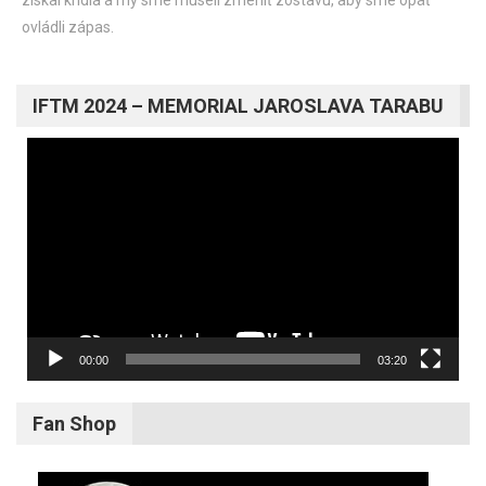
získal krídla a my sme museli zmeniť zostavu, aby sme opäť
ovládli zápas.
IFTM 2024 – MEMORIAL JAROSLAVA TARABU
Video
prehrávač
00:00
03:20
Fan Shop