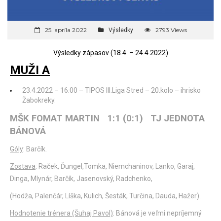
25. apríla 2022
2793 Views
Výsledky
Výsledky zápasov (18.4. – 24.4.2022)
MUŽI A
23.4.2022 – 16:00 – TIPOS III.Liga Stred – 20.kolo – ihrisko
Žabokreky.
MŠK FOMAT MARTIN 1:1 (0:1) TJ JEDNOTA
BÁNOVÁ
Góly
: Barčík.
Zostava
: Raček, Ďungel,Tomka, Niemchaninov, Lanko, Garaj,
Dinga, Mlynár, Barčík, Jasenovský, Radchenko,
(Hodža, Palenčár, Líška, Kulich, Šesták, Turčina, Dauda, Hažer).
Hodnotenie trénera (Šuhaj Pavol)
: Bánová je veľmi nepríjemný