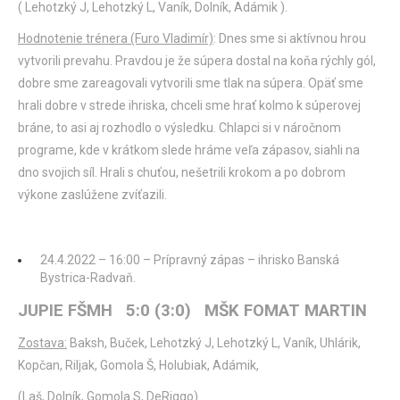
( Lehotzký J, Lehotzký L, Vaník, Dolník, Adámik ).
Hodnotenie trénera (Furo Vladimír)
: Dnes sme si aktívnou hrou
vytvorili prevahu. Pravdou je že súpera dostal na koňa rýchly gól,
dobre sme zareagovali vytvorili sme tlak na súpera. Opäť sme
hrali dobre v strede ihriska, chceli sme hrať kolmo k súperovej
bráne, to asi aj rozhodlo o výsledku. Chlapci si v náročnom
programe, kde v krátkom slede hráme veľa zápasov, siahli na
dno svojich síl. Hrali s chuťou, nešetrili krokom a po dobrom
výkone zaslúžene zvíťazili.
24.4.2022 – 16:00 – Prípravný zápas – ihrisko Banská
Bystrica-Radvaň.
JUPIE FŠMH 5:0 (3:0) MŠK FOMAT MARTIN
Zostava:
Baksh, Buček, Lehotzký J, Lehotzký L, Vaník, Uhlárik,
Kopčan, Riljak, Gomola Š, Holubiak, Adámik,
(Laš, Dolník, Gomola S, DeRiggo).