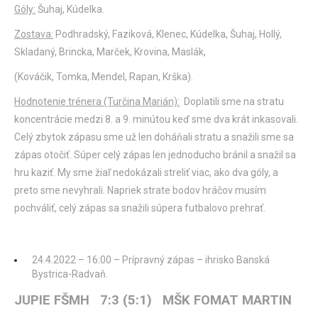
Góly:
Šuhaj, Kúdelka.
Zostava:
Podhradský, Faziková, Klenec, Kúdelka, Šuhaj, Hollý,
Skladaný, Brincka, Marček, Krovina, Maslák,
(Kováčik, Tomka, Mendel, Rapan, Krška).
Hodnotenie trénera (Turčina Marián):
Doplatili sme na stratu
koncentrácie medzi 8. a 9. minútou keď sme dva krát inkasovali.
Celý zbytok zápasu sme už len doháňali stratu a snažili sme sa
zápas otočiť. Súper celý zápas len jednoducho bránil a snažil sa
hru kaziť. My sme žiaľ nedokázali streliť viac, ako dva góly, a
preto sme nevyhrali. Napriek strate bodov hráčov musím
pochváliť, celý zápas sa snažili súpera futbalovo prehrať.
24.4.2022 – 16:00 – Prípravný zápas – ihrisko Banská
Bystrica-Radvaň.
JUPIE FŠMH 7:3 (5:1) MŠK FOMAT MARTIN