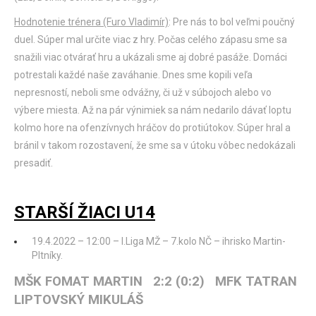
Hodnotenie trénera (Furo Vladimír)
: Pre nás to bol veľmi poučný
duel. Súper mal určite viac z hry. Počas celého zápasu sme sa
snažili viac otvárať hru a ukázali sme aj dobré pasáže. Domáci
potrestali každé naše zaváhanie. Dnes sme kopili veľa
nepresností, neboli sme odvážny, či už v súbojoch alebo vo
výbere miesta. Až na pár výnimiek sa nám nedarilo dávať loptu
kolmo hore na ofenzívnych hráčov do protiútokov. Súper hral a
bránil v takom rozostavení, že sme sa v útoku vôbec nedokázali
presadiť.
STARŠÍ ŽIACI U14
19.4.2022 – 12:00 – I.Liga MŽ – 7.kolo NČ – ihrisko Martin-
Pltníky.
MŠK FOMAT MARTIN 2:2 (0:2) MFK TATRAN
LIPTOVSKÝ MIKULÁŠ