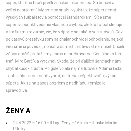
súper, ktorého hráči prešli žilinskou akadémiou. Sú behaví a
veľmi nepríjemní. My sme sa snažili využiť to, že súper nemá
vysokých futbalistov a pomôcť si štandardkami. Síce sme
súperovi ponúkli vedenie vlastnou chybou, ale kto futbal sleduje
a trošku mu rozumie, vie, že v športe sa takéto veci stávajú. Cez
polčasovú prestávku som na chalanoch videl odhodlanie, nejaké
veci sme si povedali, no extra som ich motivovať nemusel. Chceli
zápas otočiť, pretože my doma neprehrávame. Geniálne to tam
trafil Miro Barčík a vyrovnal. Škoda, že pri ďalších šanciach nám
chýbal kúsok šťastia. Po góle volala najmä tutovka Adama Líšku.
Tento súboj sme mohli vyhrať, no treba rešpektovať aj výkon
súpera. Ak sa na zápas pozriem z nadhľadu, remíza je
spravodlivá.
ŽENY A
24.4.2022 – 16:00 – II.Liga Ženy – 16.kolo – ihrisko Martin-
Pltníky.