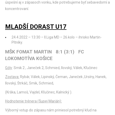
úspešní aj v zápasoch vonku, kde potrebujeme byť sebavedomí a
koncentrovaní.
MLADŠÍ DORAST U17
24.4.2022 – 13:30 – II.Liga MD – 26.kolo – ihrisko Martin-
Pltníky.
MŠK FOMAT MARTIN 8:1 (3:1) FC
LOKOMOTÍVA KOŠICE
Góly
: Smik 2 , Janeček 2, Schmied, Ilovský, Válek, Kľučinec
Zostava:
Rybár, Válek, Lipinský, Čeman, Janeček ,Ursíny, Hanek,
Ilovský, Štrkáč, Smik, Schmied,
(Krška, Lamoš, Vajdel, Kľučinec, Kalnický ).
Hodnotenie trénera (Šupej Marián):
Výborný vstup do zápasu nám priniesol potrebný kľud na