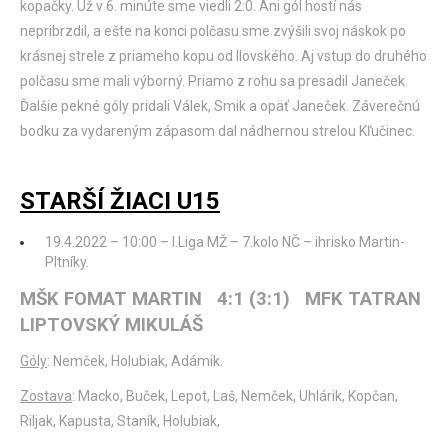
kopačky. Už v 6. minúte sme viedli 2:0. Ani gól hostí nás
nepribrzdil, a ešte na konci polčasu sme zvýšili svoj náskok po
krásnej strele z priameho kopu od Ilovského. Aj vstup do druhého
polčasu sme mali výborný. Priamo z rohu sa presadil Janeček.
Ďalšie pekné góly pridali Válek, Smik a opäť Janeček. Záverečnú
bodku za vydareným zápasom dal nádhernou strelou Kľučinec.
STARŠÍ ŽIACI U15
19.4.2022 – 10:00 – I.Liga MŽ – 7.kolo NČ – ihrisko Martin-
Pltníky.
MŠK FOMAT MARTIN 4:1 (3:1) MFK TATRAN
LIPTOVSKÝ MIKULÁŠ
Góly
: Nemček, Holubiak, Adámik.
Zostava
: Macko, Buček, Lepot, Laš, Nemček, Uhlárik, Kopčan,
Riljak, Kapusta, Staník, Holubiak,