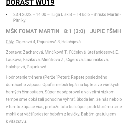
DORAST WU19
23.4.2022 – 14:00 – I.Liga D sk.B – 14.kolo – ihrisko Martin-
Pltníky.
MŠK FOMAT MARTIN 8:1 (3:0) JUPIE FŠMH
Góly
: Cígerová 4, Pajunková 3, Halahijová.
Zostava
: Zacharová, Minčíková T., Fúčelová, Štefanidesová E.,
Lauková, Faziková, Minčíková Z., Cígerová, Laurinčíková,
Halahijová, Pajunková.
Hodnotenie trénera (Peržeľ Peter)
: Repete posledného
domáceho zápasu. Opäť sme boli lepší na lopte a vo všetkých
herných činnostiach. Súper neodporoval a vo veľmi nízkom
tempe sme dokázali pohodlne vyhrať. Škoda len, že nás nebolo
v tomto zápase viac, pretože toto bol súper, proti ktorému sme
mohli dať väčší priestor babám z lavičky. Babám gratulujem
k víťazstvu.