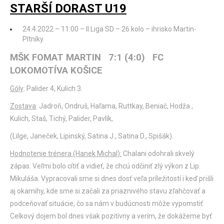
STARŠÍ DORAST U19
24.4.2022 – 11:00 – II.Liga SD – 26.kolo – ihrisko Martin-
Pltníky.
MŠK FOMAT MARTIN 7:1 (4:0) FC
LOKOMOTÍVA KOŠICE
Góly
: Palider 4, Kulich 3.
Zostava
: Jadroň, Ondruš, Haľama, Ruttkay, Beniač, Hodža ,
Kulich, Staš, Tichý, Palider, Pavlík,
(Lilge, Janeček, Lipinský, Satina J., Satina D., Spišák).
Hodnotenie trénera (Hanek Michal):
Chalani odohrali skvelý
zápas. Veľmi bolo cítiť a vidieť, že chcú odčiniť zlý výkon z Lip.
Mikuláša. Vypracovali sme si dnes dosť veľa príležitostí i keď prišli
aj okamihy, kde sme si začali za priaznivého stavu zľahčovať a
podceňovať situácie, čo sa nám v budúcnosti môže vypomstiť.
Celkový dojem bol dnes však pozitívny a verím, že dokážeme byť