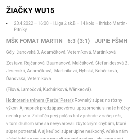
ŽIAČKY WU15
23.4.2022 – 16:00 – I.Liga Ž sk.B – 14.kolo – ihrisko Martin-
Pltníky.
MŠK FOMAT MARTIN 6:3 (3:1) JUPIE FŠMH
Góly
: Ďanovská 3, Adamčíková, Veterníková, Martiníková.
Zostava
: Rajčanová, Baumanová, Malčáková, Štefanidesová B.,
Jesenská, Adamčíková, Martiníková, Hybská, Bobčeková,
Ďanovská, Veterníková.
(Filová, Lamošová, Kucháriková, Wänkeová).
Hodnotenie trénera (Peržeľ Peter)
: Rovnaký súper, no rôzny
výkon. Aj napriek predzápasovému upozorneniu si naše hráčky
nedali pozor. Zatiaľ čo prvý polčas bol v pohode v našej réžii,
v tom druhom sme sa nevyvarovali zbytočným chybám, ktoré
súper potrestal. A aj keď bol súper úplne neškodný, vďaka nám