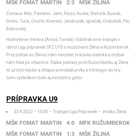
MŠK FOMAT MARTIN 2:3 MŠK ŽILINA
Zostava: Mác, Pavlanin, Jahn, Rizzo, Kucka, Štafúrik, Buocik,
Greňo, Tuna, Onufer, Kremeň, Jendrušák, Ignačák, Ondrášek, Filc,
Bobrovský.
Hodnotenie trénera (Antoš Tomáš): Odohrali sme triangel v
rámci Ligy prípraviek SFZ U10 s mužstvami Žilina a Ružomberok.
Prvý polčas so Žilinou nám nevyšiel, hra bola statická a chýbal
nám hlad po víťazstve. Ďalšie polčasy proti Ružomberku aj Žiline
to už bolo lepšie a chlapci prenášali prvky z tréningov do hry,
čoho výsledkom bolo aj množstvo gólov.
PRÍPRAVKA U9
23.4.2022 – 10:00 – Triangel Liga Prípraviek – ihrisko Žilina.
MŠK FOMAT MARTIN 4:0 MFK RUŽUMBEROK
MŠK FOMAT MARTIN 1:3 MŠK ŽILINA