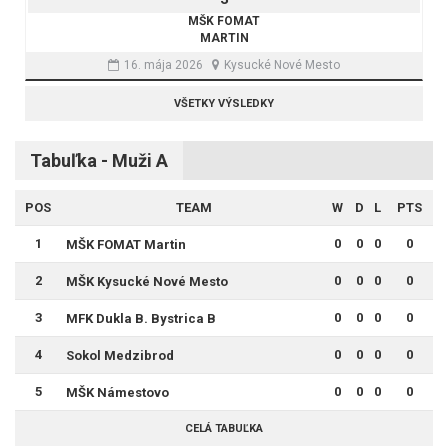
MŠK FOMAT
MARTIN
16. mája 2026
Kysucké Nové Mesto
VŠETKY VÝSLEDKY
Tabuľka - Muži A
POS
TEAM
W
D
L
PTS
1
0
0
0
0
MŠK FOMAT Martin
2
0
0
0
0
MŠK Kysucké Nové Mesto
3
0
0
0
0
MFK Dukla B. Bystrica B
4
0
0
0
0
Sokol Medzibrod
5
0
0
0
0
MŠK Námestovo
CELÁ TABUĽKA