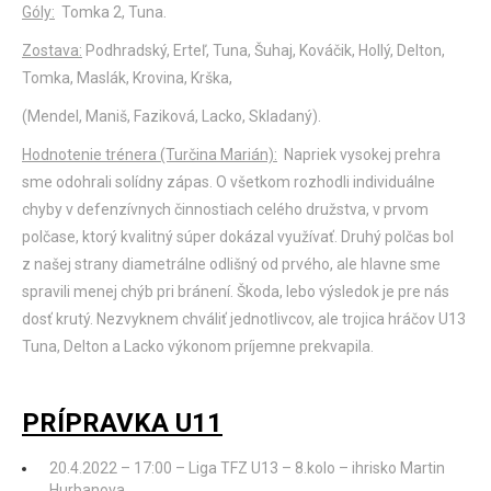
Góly:
Tomka 2, Tuna.
Zostava:
Podhradský, Erteľ, Tuna, Šuhaj, Kováčik, Hollý, Delton,
Tomka, Maslák, Krovina, Krška,
(Mendel, Maniš, Faziková, Lacko, Skladaný).
Hodnotenie trénera (Turčina Marián):
Napriek vysokej prehra
sme odohrali solídny zápas. O všetkom rozhodli individuálne
chyby v defenzívnych činnostiach celého družstva, v prvom
polčase, ktorý kvalitný súper dokázal využívať. Druhý polčas bol
z našej strany diametrálne odlišný od prvého, ale hlavne sme
spravili menej chýb pri bránení. Škoda, lebo výsledok je pre nás
dosť krutý. Nezvyknem chváliť jednotlivcov, ale trojica hráčov U13
Tuna, Delton a Lacko výkonom príjemne prekvapila.
PRÍPRAVKA U11
20.4.2022 – 17:00 – Liga TFZ U13 – 8.kolo – ihrisko Martin
Hurbanova.