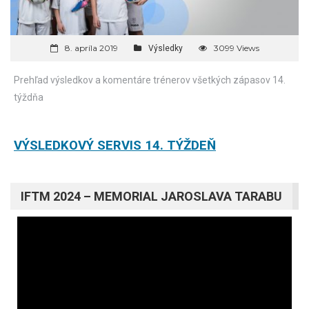
8. apríla 2019
3099 Views
Výsledky
Prehľad výsledkov a komentáre trénerov všetkých zápasov 14.
týždňa
VÝSLEDKOVÝ SERVIS 14. TÝŽDEŇ
IFTM 2024 – MEMORIAL JAROSLAVA TARABU
Video
prehrávač