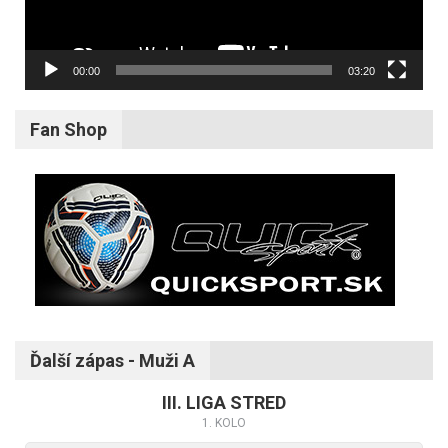
00:00
03:20
Fan Shop
Ďalší zápas - Muži A
III. LIGA STRED
1. KOLO