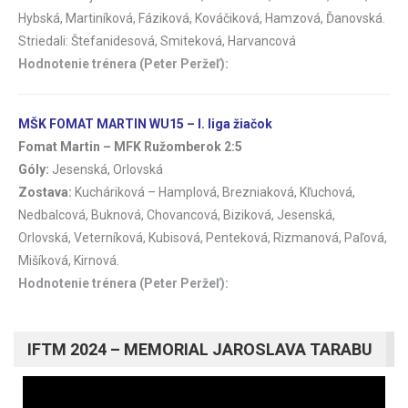
Hybská, Martiníková, Fáziková, Kováčiková, Hamzová, Ďanovská.
Striedali: Štefanidesová, Smiteková, Harvancová
Hodnotenie trénera (Peter Peržeľ):
MŠK FOMAT MARTIN WU15 – I. liga žiačok
Fomat Martin – MFK Ružomberok 2:5
Góly:
Jesenská, Orlovská
Zostava:
Kucháriková – Hamplová, Brezniaková, Kľuchová,
Nedbalcová, Buknová, Chovancová, Biziková, Jesenská,
Orlovská, Veterníková, Kubisová, Penteková, Rizmanová, Paľová,
Mišíková, Kirnová.
Hodnotenie trénera (Peter Peržeľ):
IFTM 2024 – MEMORIAL JAROSLAVA TARABU
Video
prehrávač