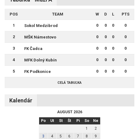
POS
TEAM
W
D
L
PTS
1
0
0
0
0
Sokol Medzibrod
2
0
0
0
0
MŠK Námestovo
3
0
0
0
0
FK Čadca
4
0
0
0
0
MFK Dolný Kubín
5
0
0
0
0
FK Podkonice
CELÁ TABUĽKA
Kalendár
AUGUST 2026
Po
Ut
St
Št
Pi
So
Ne
1
2
3
4
5
6
7
8
9