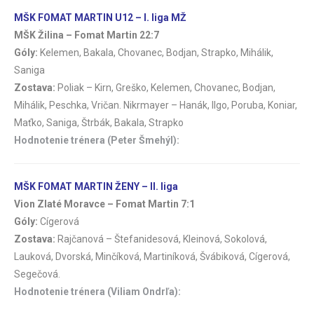
MŠK FOMAT MARTIN U12 – I. liga MŽ
MŠK Žilina – Fomat Martin 22:7
Góly:
Kelemen, Bakala, Chovanec, Bodjan, Strapko, Mihálik,
Saniga
Zostava:
Poliak – Kirn, Greško, Kelemen, Chovanec, Bodjan,
Mihálik, Peschka, Vričan. Nikrmayer – Hanák, Ilgo, Poruba, Koniar,
Maťko, Saniga, Štrbák, Bakala, Strapko
Hodnotenie trénera (Peter Šmehýl):
MŠK FOMAT MARTIN ŽENY – II. liga
Vion Zlaté Moravce – Fomat Martin 7:1
Góly:
Cígerová
Zostava:
Rajčanová – Štefanidesová, Kleinová, Sokolová,
Lauková, Dvorská, Minčíková, Martiníková, Švábiková, Cígerová,
Segečová.
Hodnotenie trénera (Viliam Ondrľa):