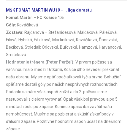
MŠK FOMAT MARTIN WU19 – I. liga dorastu
Fomat Martin – FC Košice 1:6
Góly:
Kováčiková
Zostava:
Rajčanová – Štefanidesová, Malčáková, Pálešová,
Filová, Hybská, Fáziková, Martiníková, Kováčiková, Ďanovská,
Becíková. Striedali: Orlovská, Buľovská, Hamzová, Harvancová,
Smiteková
Hodnotenie trénera (Peter Peržeľ):
V prvom polčase sa
väčšinou hralo medzi 16tkami, Košice dlho nevedeli prekonať
našu obranu. My sme opäť opečiatkovali tyč a brvno. Bohužiaľ
opäť sme dostali góly po našich nesprávnych rozhodnutiach.
Podarilo sa nám však aspoň znížiť a do 2. polčasu sme
nastupovali s cieľom vyrovnať. Opak však bol pravdou a po 5
minútach bolo po zápase. Koniec zápasu iba zavŕšil našu
nemohúcnosť. Musíme sa pozbierať a skúsiť získať body v
ďalšom zápase. Pozitívne hodnotím aspoň účasť na dnešnom
zápase.