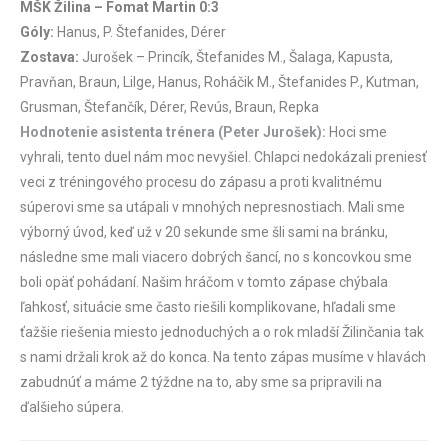
MŠK Žilina – Fomat Martin 0:3
Góly:
Hanus, P. Štefanides, Dérer
Zostava:
Jurošek – Princík, Štefanides M., Šalaga, Kapusta,
Pravňan, Braun, Lilge, Hanus, Roháčik M., Štefanides P., Kutman,
Grusman, Štefančík, Dérer, Revús, Braun, Repka
Hodnotenie asistenta trénera (Peter Jurošek):
Hoci sme
vyhrali, tento duel nám moc nevyšiel. Chlapci nedokázali preniesť
veci z tréningového procesu do zápasu a proti kvalitnému
súperovi sme sa utápali v mnohých nepresnostiach. Mali sme
výborný úvod, keď už v 20 sekunde sme šli sami na bránku,
následne sme mali viacero dobrých šancí, no s koncovkou sme
boli opäť pohádaní. Našim hráčom v tomto zápase chýbala
ľahkosť, situácie sme často riešili komplikovane, hľadali sme
ťažšie riešenia miesto jednoduchých a o rok mladší Žilinčania tak
s nami držali krok až do konca. Na tento zápas musíme v hlavách
zabudnúť a máme 2 týždne na to, aby sme sa pripravili na
ďalšieho súpera.