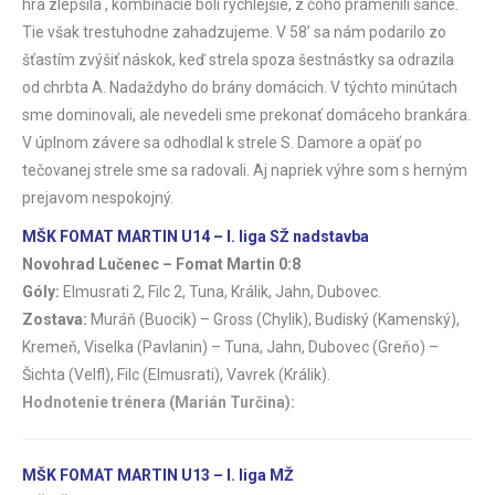
hra zlepšila , kombinácie boli rýchlejšie, z čoho pramenili šance.
Tie však trestuhodne zahadzujeme. V 58’ sa nám podarilo zo
šťastím zvýšiť náskok, keď strela spoza šestnástky sa odrazila
od chrbta A. Nadaždyho do brány domácich. V týchto minútach
sme dominovali, ale nevedeli sme prekonať domáceho brankára.
V úplnom závere sa odhodlal k strele S. Damore a opäť po
tečovanej strele sme sa radovali. Aj napriek výhre som s herným
prejavom nespokojný.
MŠK FOMAT MARTIN U14 – I. liga SŽ nadstavba
Novohrad Lučenec – Fomat Martin 0:8
Góly:
Elmusrati 2, Filc 2, Tuna, Králik, Jahn, Dubovec.
Zostava:
Muráň (Buocik) – Gross (Chylik), Budiský (Kamenský),
Kremeň, Viselka (Pavlanin) – Tuna, Jahn, Dubovec (Greňo) –
Šichta (Velfl), Filc (Elmusrati), Vavrek (Králik).
Hodnotenie trénera (Marián Turčina):
MŠK FOMAT MARTIN U13 – I. liga MŽ