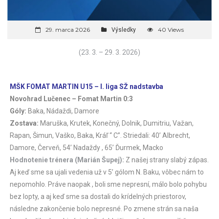
29. marca 2026
40 Views
Výsledky
(23. 3. – 29. 3. 2026)
MŠK FOMAT MARTIN U15 – I. liga SŽ nadstavba
Novohrad Lučenec – Fomat Martin 0:3
Góly:
Baka, Nádaždi, Damore
Zostava:
Maruška, Krutek, Konečný, Dolnik, Dumitriu, Važan,
Rapan, Šimun, Vaško, Baka, Kráľ “ C”. Striedali: 40’ Albrecht,
Damore, Červeň, 54’ Nadaždy , 65’ Ďurmek, Macko
Hodnotenie trénera (Marián Šupej):
Z našej strany slabý zápas.
Aj keď sme sa ujali vedenia už v 5’ gólom N. Baku, vôbec nám to
nepomohlo. Práve naopak , boli sme nepresní, málo bolo pohybu
bez lopty, a aj keď sme sa dostali do krídelných priestorov,
následne zakončenie bolo nepresné. Po zmene strán sa naša