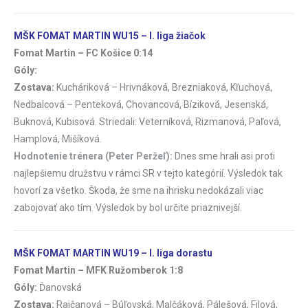
MŠK FOMAT MARTIN WU15 – I. liga žiačok
Fomat Martin – FC Košice 0:14
Góly:
Zostava:
Kucháriková – Hrivnáková, Brezniaková, Kľuchová,
Nedbalcová – Penteková, Chovancová, Bíziková, Jesenská,
Buknová, Kubisová. Striedali: Veterníková, Rizmanová, Paľová,
Hamplová, Mišíková.
Hodnotenie trénera (Peter Peržeľ):
Dnes sme hrali asi proti
najlepšiemu družstvu v rámci SR v tejto kategórií. Výsledok tak
hovorí za všetko. Škoda, že sme na ihrisku nedokázali viac
zabojovať ako tím. Výsledok by bol určite priaznivejší.
MŠK FOMAT MARTIN WU19 – I. liga dorastu
Fomat Martin – MFK Ružomberok 1:8
Góly:
Ďanovská
Zostava:
Rajčanová – Búľovská, Malčáková, Pálešová, Filová,