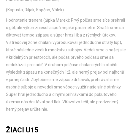
(Kapusta, Riljak, Kopčan, Válek).
Hodnotenie trénera (Šípka Marek)
: Prvý polčas sme síce prehrali
o gól, ale výkon zniesol aspoň nejaké parametre. Snažili sme sa
diktovať tempo zápasu a súper hrozil iba z rýchlych útokov.
V stredovej zóne chalani vyprodukovali jednoduché straty lôpt,
ktoré následne viedli k množstvu súbojov. Vedeli sme o našej sile
v krídelných priestoroch, ale počas prvého polčasu sme sa
nedokázali presadiť. V druhom polčase chalani rýchlo otočili
výsledok zápasu na konečných 1:2, ale herný prejav bol najhorší
v jarnej časti. Zbytočne sme zápas zdržiavali, prehrávali sme
osobné súboje a nevedeli sme vôbec využiť naše silné stránky.
Súper hral jednoducho a dlhými prihrávkami do pokutového
územia nás dostával pod tlak. Víťazstvo teší, ale predvedený
herný prejav určite nie.
ŽIACI U15