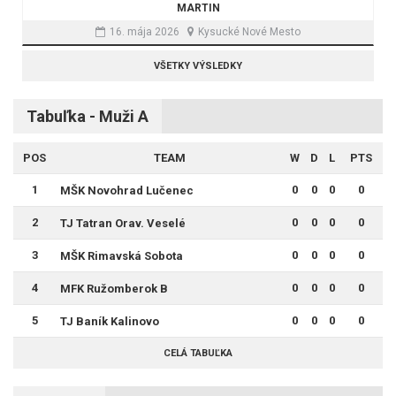
MARTIN
16. mája 2026
Kysucké Nové Mesto
VŠETKY VÝSLEDKY
Tabuľka - Muži A
POS
TEAM
W
D
L
PTS
1
0
0
0
0
MŠK Novohrad Lučenec
2
0
0
0
0
TJ Tatran Orav. Veselé
3
0
0
0
0
MŠK Rimavská Sobota
4
0
0
0
0
MFK Ružomberok B
5
0
0
0
0
TJ Baník Kalinovo
CELÁ TABUĽKA