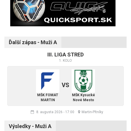
Ďalší zápas - Muži A
III. LIGA STRED
1. KOLO
VS
MŠK FOMAT
MŠK Kysucké
MARTIN
Nové Mesto
8. augusta 2026
-
17:00
Martin-Pltníky
Výsledky - Muži A