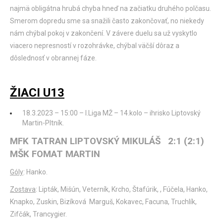
najmä obligátna hrubá chyba hneď na začiatku druhého polčasu.
Smerom dopredu sme sa snažili často zakončovať, no niekedy
nám chýbal pokoj v zakončení. V závere duelu sa už vyskytlo
viacero nepresností v rozohrávke, chýbal väčší dôraz a
dôslednosť v obrannej fáze.
ŽIACI U13
18.3.2023 – 15:00 – I.Liga MŽ – 14.kolo – ihrisko Liptovský
Martin-Pltník.
MFK TATRAN LIPTOVSKÝ MIKULÁŠ 2:1 (2:1)
MŠK FOMAT MARTIN
Góly
: Hanko.
Zostava
: Lipták, Mišún, Veterník, Krcho, Štafúrik, , Fúčela, Hanko,
Knapko, Zuskin, Bizíková Marguš, Kokavec, Facuna, Truchlík,
Zifčák, Trancygier.