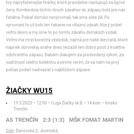
hry najvyťaženejšie hráčky, ktoré pravidelne nastupujú za ligové
ženy. Kombinácia týchto dvoch zásahov do zápasu bola pre nás
fatálna. Pokiaľ domáci nevyrovnali, tak sme ešte žili. Po
vyrovnaní to už bolo len čakanie na víťazný zásah, ktorý prišiel
veľmi skoro a my sme to po tomto zásahu domácich vzdali.
Veľmi ma mrzí konečný výsledok, najmä pre naše dievčatá, ktoré
napriek obrovskej snahe dnes nezažili ten dobrý pocit z kvalitne
odohratého zápasu. Babám ďakujem za predvedený výkon, za
súdržnosť celého kolektívu a pevne verím, že sa nám na prvý
polčas podarí nadviazať v najbližšom zápase.
ŽIAČKY WU15
19.3.2023 – 12:00 – I.Liga Žiačky sk.B – 14.kolo – ihrisko
Trenčín.
AS TRENČÍN 2:3 (1:3) MŠK FOMAT MARTIN
Góly
: Ďanovská 2, Jesenská.