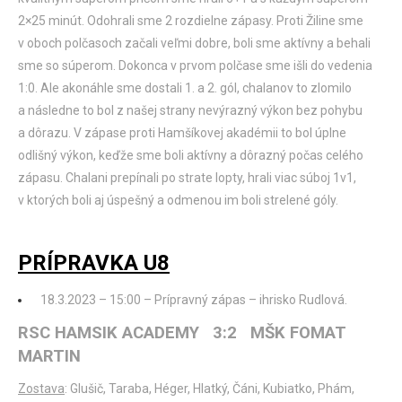
2×25 minút. Odohrali sme 2 rozdielne zápasy. Proti Žiline sme
v oboch polčasoch začali veľmi dobre, boli sme aktívny a behali
sme so súperom. Dokonca v prvom polčase sme išli do vedenia
1:0. Ale akonáhle sme dostali 1. a 2. gól, chalanov to zlomilo
a následne to bol z našej strany nevýrazný výkon bez pohybu
a dôrazu. V zápase proti Hamšíkovej akadémii to bol úplne
odlišný výkon, keďže sme boli aktívny a dôrazný počas celého
zápasu. Chalani prepínali po strate lopty, hrali viac súboj 1v1,
v ktorých boli aj úspešný a odmenou im boli strelené góly.
PRÍPRAVKA U8
18.3.2023 – 15:00 – Prípravný zápas – ihrisko Rudlová.
RSC HAMSIK ACADEMY 3:2 MŠK FOMAT
MARTIN
Zostava
: Glušič, Taraba, Héger, Hlatký, Čáni, Kubiatko, Phám,