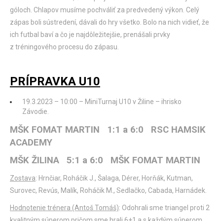
góloch. Chlapov musíme pochváliť za predvedený výkon. Celý
zápas boli sústredení, dávali do hry všetko. Bolo na nich vidieť, že
ich futbal baví a čo je najdôležitejšie, prenášali prvky
z tréningového procesu do zápasu.
PRÍPRAVKA U10
19.3.2023 – 10:00 – MiniTurnaj U10 v Žiline – ihrisko
Závodie.
MŠK FOMAT MARTIN 1:1 a 6:0 RSC HAMSIK
ACADEMY
MŠK ŽILINA 5:1 a 6:0 MŠK FOMAT MARTIN
Zostava
: Hrnčiar, Roháčik J., Šalaga, Dérer, Horňák, Kutman,
Surovec, Revús, Malík, Roháčik M., Sedlačko, Cabada, Harnádek.
Hodnotenie trénera (Antoš Tomáš)
: Odohrali sme triangel proti 2
kvalitným súperom pričom sme hrali 6+1 a s každým súperom