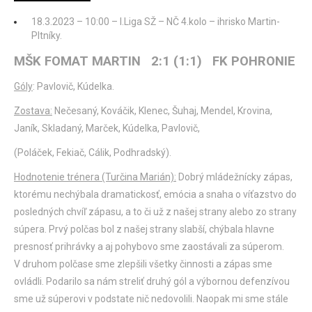
18.3.2023 – 10:00 – I.Liga SŽ – NČ 4.kolo – ihrisko Martin-
Pltníky.
MŠK FOMAT MARTIN 2:1 (1:1) FK POHRONIE
Góly
: Pavlovič, Kúdelka.
Zostava:
Nečesaný, Kováčik, Klenec, Šuhaj, Mendel, Krovina,
Janík, Skladaný, Marček, Kúdelka, Pavlovič,
(Poláček, Fekiač, Cálik, Podhradský).
Hodnotenie trénera (Turčina Marián):
Dobrý mládežnícky zápas,
ktorému nechýbala dramatickosť, emócia a snaha o víťazstvo do
posledných chvíľ zápasu, a to či už z našej strany alebo zo strany
súpera. Prvý polčas bol z našej strany slabší, chýbala hlavne
presnosť prihrávky a aj pohybovo sme zaostávali za súperom.
V druhom polčase sme zlepšili všetky činnosti a zápas sme
ovládli. Podarilo sa nám streliť druhý gól a výbornou defenzívou
sme už súperovi v podstate nič nedovolili. Naopak mi sme stále