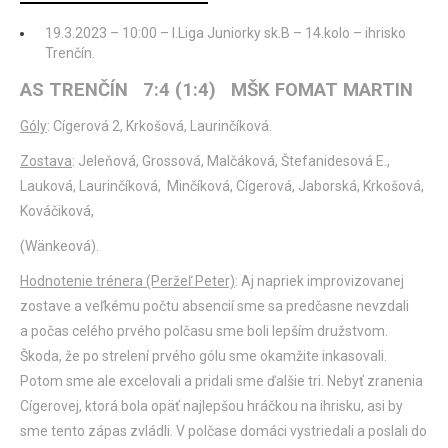
19.3.2023 – 10:00 – I.Liga Juniorky sk.B – 14.kolo – ihrisko
Trenčín.
AS TRENČÍN 7:4 (1:4) MŠK FOMAT MARTIN
Góly
: Cígerová 2, Krkošová, Laurinčíková.
Zostava
: Jeleňová, Grossová, Malčáková, Štefanidesová E.,
Lauková, Laurinčíková, Minčíková, Cígerová, Jaborská, Krkošová,
Kováčiková,
(Wänkeová).
Hodnotenie trénera (Peržeľ Peter)
: Aj napriek improvizovanej
zostave a veľkému počtu absencií sme sa predčasne nevzdali
a počas celého prvého polčasu sme boli lepším družstvom.
Škoda, že po strelení prvého gólu sme okamžite inkasovali.
Potom sme ale excelovali a pridali sme ďalšie tri. Nebyť zranenia
Cígerovej, ktorá bola opäť najlepšou hráčkou na ihrisku, asi by
sme tento zápas zvládli. V polčase domáci vystriedali a poslali do