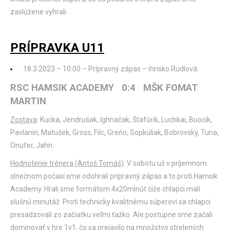
zaslúžene vyhrali.
PRÍPRAVKA U11
18.3.2023 – 10:00 – Prípravný zápas – ihrisko Rudlová.
RSC HAMSIK ACADEMY 0:4 MŠK FOMAT
MARTIN
Zostava
: Kucka, Jendrušak, Ighnačak, Štafúrik, Luchkai, Buocik,
Pavlanin, Matušek, Gross, Filc, Greňo, Sopkuliak, Bobrovský, Tuna,
Onufer, Jahn.
Hodnotenie trénera (Antoš Tomáš)
: V sobotu už v príjemnom
slnečnom počasí sme odohrali prípravný zápas a to proti Hamsik
Academy. Hrali sme formátom 4x20minút čiže chlapci mali
slušnú minutáž. Proti technicky kvalitnému súperovi sa chlapci
presadzovali zo začiatku veľmi ťažko. Ale postupne sme začali
dominovať v hre 1v1, čo sa prejavilo na množstvo strelených