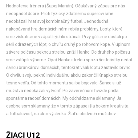
Hodnotenie trénera (Šupej Marián)
: Očakávaný zápas pre nás
nedopadol dobre. Proti fyzický zdatnému súperovi sme
nedokázali hrať svoj kombinačný futbal. Jednoduchá
nakopávaná hra domácich nám robila problémy. Lopty, ktoré
sme získali sme vzápätí rýchlo strácali. Prvý gól sme dostali po
sérii odrazených lôpt, o chvíľu druhý po rohovom kope. V úplnom
závere polčasu peknou strelou znížil Hanko. Do druhého polčasu
sme vstúpili výborne. Opäť Hanko strelou spoza šestnástky nedal
šancu brankárovi domácich, tentokrát však loptu zastavilo brvno.
O chvíľu svoju peknú individuálnu akciu zakončil Knapko strelou
tesne vedľa. Od tohto momentu sa iba bojovalo. Šance si už
mužstva nedokázali vytvoriť. Po záverečnom hvizde prišla
spontánna radosť domácich. My odchádzame sklamaný. Ja
osobne som sklamaný, že v tomto zápase išla bokom kreativita
a futbalovosť, na úkor výsledku. Žiaľ u obidvoch mužstiev.
ŽIACI U12