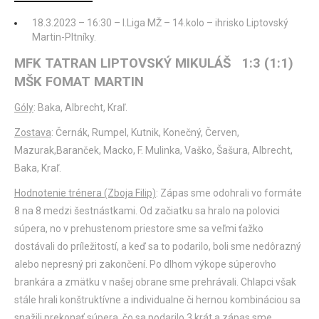
18.3.2023 – 16:30 – I.Liga MŽ – 14.kolo – ihrisko Liptovský
Martin-Pltníky.
MFK TATRAN LIPTOVSKÝ MIKULÁŠ 1:3 (1:1)
MŠK FOMAT MARTIN
Góly
: Baka, Albrecht, Kraľ.
Zostava
: Černák, Rumpel, Kutnik, Konečný, Červen,
Mazurak,Baranček, Macko, F. Mulinka, Vaško, Šašura, Albrecht,
Baka, Kraľ.
Hodnotenie trénera (Zboja Filip)
: Zápas sme odohrali vo formáte
8 na 8 medzi šestnástkami. Od začiatku sa hralo na polovici
súpera, no v prehustenom priestore sme sa veľmi ťažko
dostávali do príležitostí, a keď sa to podarilo, boli sme nedôrazný
alebo nepresný pri zakončení. Po dlhom výkope súperovho
brankára a zmätku v našej obrane sme prehrávali. Chlapci však
stále hrali konštruktívne a individualne či hernou kombináciou sa
snažili prekonať súpera, čo sa podarilo 3 krát a zápas sme