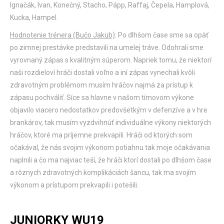
Ignačák, Ivan, Konečný, Stacho, Pápp, Raffaj, Čepela, Hamplová,
Kucka, Hampel.
Hodnotenie trénera (Bučo Jakub)
: Po dlhšom čase sme sa opäť
po zimnej prestávke predstavili na umelej tráve. Odohrali sme
vyrovnaný zápas s kvalitným súperom. Napriek tomu, že niektorí
naši rozdieloví hráči dostali voľno a iní zápas vynechali kvôli
zdravotným problémom musím hráčov najmä za prístup k
zápasu pochváliť. Síce sa hlavne v našom tímovom výkone
objavilo viacero nedostatkov predovšetkým v defenzíve a v hre
brankárov, tak musím vyzdvihnúť individuálne výkony niektorých
hráčov, ktoré ma príjemne prekvapili. Hráči od ktorých som
očakával, že nás svojim výkonom potiahnu tak moje očakávania
naplnili a čo ma najviac teší, že hráči ktorí dostali po dlhšom čase
a rôznych zdravotných komplikáciách šancu, tak ma svojím
výkonom a prístupom prekvapili i potešili.
JUNIORKY WU19