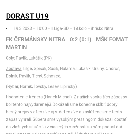
DORAST U19
19.3.2023 – 10:00 – II.Liga-SD – 18.kolo – ihrisko Nitra.
FK ČERMÁNSKY NITRA 0:2 (0:1) MŠK FOMAT
MARTIN
Góly
: Pavlík, Lukášik (PK).
Zostava
: Lilge, Spišák, Sásik, Halama, Lukášik, Ursíny, Ondruš,
Dolník, Pavlík, Tichý, Schmied,
(Rybár, Horník, Ílovský, Lesev, Lipinský).
Hodnotenie trénera (Hanek Michal)
: Z našich vonkajších zápasov
bol tento najvydarenejší. Dokázali sme konečne skĺbiť dobrý
herný prejav v ofenzíve aj v defenzíve a zaslúžene sme tento
zápas vyhrali. Súpera sme vysokým pressingom dokázali dostať
do zložitých situácií a z viacerých možností sa nám podaril dať