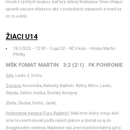
hrozili z rýchlych brejkov, žiaľ bez dobrej finalizácie. Dnes chlapci
spravili viac pre víťazstvo ako v posledných zápasoch a hneď sa
im to vrátilo.
ŽIACI U14
18.3.2023 – 12:00 – I.Liga SŽ – NČ 4.kolo – ihrisko Martin-
Pltníky.
MŠK FOMAT MARTIN 3:2 (2:1) FK POHRONIE
Góly:
Lacko 2, Greňo.
Zostava:
Korotvička, Kalnický, Bakhsh, Nátny, Móric, Lacko,
Štípala, Delton, Ivaška, Švichký, Kempný,
(Bella, Okuliar, Greňo, Janík).
Hodnotenie trénera (Furo Vladimír):
Mali sme dobrý vstup, keď
sme hru kontrolovali podľa našich plánov a dostali sa aj do
dvojgólového vedenia. Následne nás znervóznil kontaktný gól a