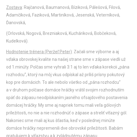
Zostava
: Rajčanová, Baumanová, Bíziková, Pálešová, Filová,
Adamčíková, Faziková, Martiníková, Jesenská, Veterníková,
Ďanovská,
(Orlovská, Nogová, Brezniaková, Kucháriková, Bobčeková,
Kudelková).
Hodnotenie trénera (Peržeľ Peter)
: Začali sme výborne a aj
vďaka obrovskej kvalite na našej strane sme v zápase viedli už
od 1.minúty. Polčas sme vyhrali 3:1 aj to len vďaka korekcii „pána
rozhodcu“, ktorý na môj vkus odpískal až príliš prísny pokutový
kop pre domácich. To ale nebolo všetko od „pána rozhodcu“
a v druhom polčase domáce hráčky vrátil svojim rozhodnutím
späť do zápasu neodpískaním jasného ofsajdového postavenia
domácej hráčky. My sme aj napriek tomu mali veľa gólových
príležitosti, no nie a nie rozhodnúť o zápase a streliť víťazný gól.
Nakoniec sme mali aj kus šťastia, keď v poslednej minúte
domáce hráčky nepremenili dve obrovské príležitosti. Babám
gratulujem k víťazstvu a k zvládnutému zápasu.