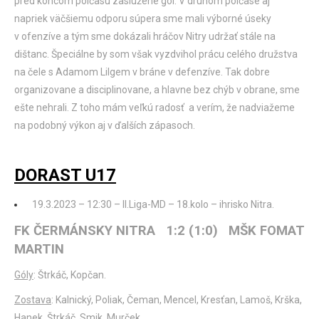
pred koncom polčasu zaslúžene gól. V druhom polčase aj
napriek väčšiemu odporu súpera sme mali výborné úseky
v ofenzíve a tým sme dokázali hráčov Nitry udržať stále na
dištanc. Špeciálne by som však vyzdvihol prácu celého družstva
na čele s Adamom Lilgem v bráne v defenzíve. Tak dobre
organizovane a disciplinovane, a hlavne bez chýb v obrane, sme
ešte nehrali. Z toho mám veľkú radosť a verím, že nadviažeme
na podobný výkon aj v ďalších zápasoch.
DORAST U17
19.3.2023 – 12:30 – II.Liga-MD – 18.kolo – ihrisko Nitra.
FK ČERMÁNSKY NITRA 1:2 (1:0) MŠK FOMAT
MARTIN
Góly
: Štrkáč, Kopčan.
Zostava
: Kalnický, Poliak, Čeman, Mencel, Kresťan, Lamoš, Krška,
Hanek, Štrkáč, Smik, Murček,