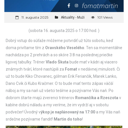
11. augusta 2025
101 Views
Aktuality - Muži
(sobota 16. augusta 2025 o 17:00 hod. )
Dobrý vstup do súťaže môžeme potvrdiť už túto sobotu, keď
doma privítame tím z
Oravského Veselého
. Ten sa momentálne
nachádza po 2 prehrách a so skóre 3:8 na poslednej priečke
ligovej tabuľky. Tréner
Vlado Škuta
bude mať v kádri aj viacero
známych tvárí, ktoré nastúpili za
Fomat
v nedávnej minulosti. Či
už to bude Kiko Chovanec, gólman Erik Feriančik, Marek Lanko,
Dano Cvik či Kubo Kračmer. O to bude mať tento zápas väčší
náboj a my sa naň už všetci tešíme a pozývame Vás naň. Po
dobrom štarte majú zverenci trénerov
Romančíka a Rzeszota
v
kabíne dobrú náladu a my veríme, že im vydrží aj v sobotu
podvečer! Úvodný v
ýkop je naplánovaný na 17:00
a my Vás naň
srdečne pozývame fandiť!
Martin do toho
!