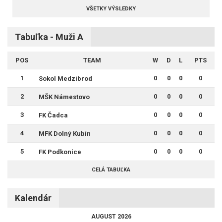
VŠETKY VÝSLEDKY
Tabuľka - Muži A
POS
TEAM
W
D
L
PTS
1
0
0
0
0
Sokol Medzibrod
2
0
0
0
0
MŠK Námestovo
3
0
0
0
0
FK Čadca
4
0
0
0
0
MFK Dolný Kubín
5
0
0
0
0
FK Podkonice
CELÁ TABUĽKA
Kalendár
AUGUST 2026