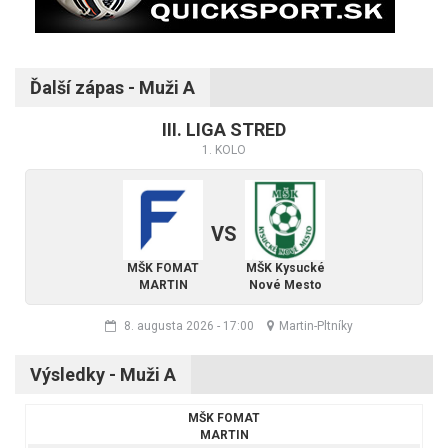
Ďalší zápas - Muži A
III. LIGA STRED
1. KOLO
VS
MŠK FOMAT
MŠK Kysucké
MARTIN
Nové Mesto
8. augusta 2026
-
17:00
Martin-Pltníky
Výsledky - Muži A
MŠK FOMAT
MARTIN