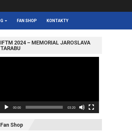
NG
FAN SHOP
KONTAKTY
IFTM 2024 – MEMORIAL JAROSLAVA
TARABU
Video
prehrávač
00:00
03:20
Fan Shop