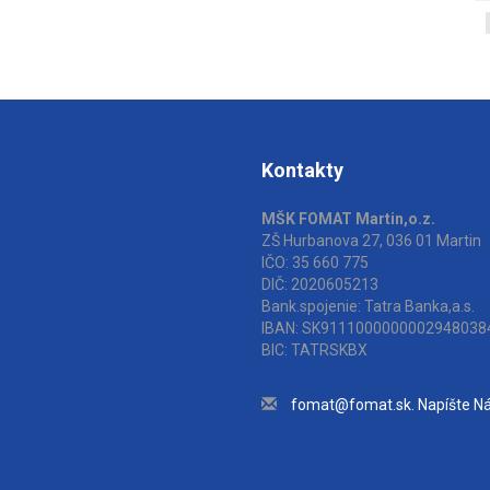
Kontakty
MŠK FOMAT Martin,o.z.
ZŠ Hurbanova 27, 036 01 Martin
IČO: 35 660 775
DIČ: 2020605213
Bank.spojenie: Tatra Banka,a.s.
IBAN: SK9111000000002948038
BIC: TATRSKBX
fomat@fomat.sk. Napíšte N