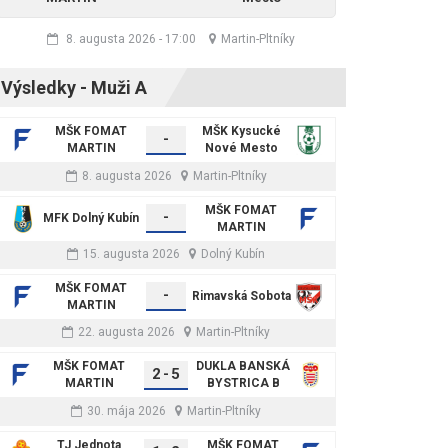
8. augusta 2026
-
17:00
Martin-Pltníky
Výsledky - Muži A
MŠK FOMAT
MŠK Kysucké
-
MARTIN
Nové Mesto
8. augusta 2026
Martin-Pltníky
MŠK FOMAT
-
MFK Dolný Kubín
MARTIN
15. augusta 2026
Dolný Kubín
MŠK FOMAT
-
Rimavská Sobota
MARTIN
22. augusta 2026
Martin-Pltníky
MŠK FOMAT
DUKLA BANSKÁ
2
-
5
MARTIN
BYSTRICA B
30. mája 2026
Martin-Pltníky
TJ Jednota
MŠK FOMAT