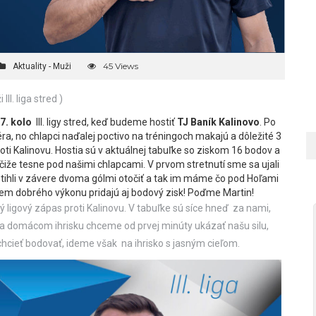
45 Views
Aktuality - Muži
 III. liga stred )
7. kolo
III. ligy stred, keď budeme hostiť
TJ Baník Kalinovo
. Po
a, no chlapci naďalej poctivo na tréningoch makajú a dôležité 3
ti Kalinovu. Hostia sú v aktuálnej tabuľke so ziskom 16 bodov a
 čiže tesne pod našimi chlapcami. V prvom stretnutí sme sa ujali
tihli v závere dvoma gólmi otočiť a tak im máme čo pod Hoľami
okrem dobrého výkonu pridajú aj bodový zisk! Poďme Martin!
ý ligový zápas proti Kalinovu. V tabuľke sú síce hneď za nami,
 domácom ihrisku chceme od prvej minúty ukázať našu silu,
hcieť bodovať, ideme však na ihrisko s jasným cieľom.