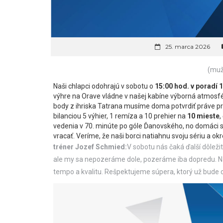
25. marca 2026
(muži
Naši chlapci odohrajú v sobotu o
15:00 hod. v poradí 1
výhre na Orave vládne v našej kabíne výborná atmosfér
body z ihriska Tatrana musíme doma potvrdiť práve pro
bilanciou 5 výhier, 1 remíza a 10 prehier na
10 mieste
,
vedenia v 70. minúte po góle Ďanovského, no domáci s
vracať. Veríme, že naši borci natiahnu svoju sériu a 
tréner Jozef Schmied:
V sobotu nás čaká ďalší dôležit
ale my sa nepozeráme dole, pozeráme iba dopredu. Na
tempo a kvalitu. Rešpektujeme súpera, ktorý už bude c