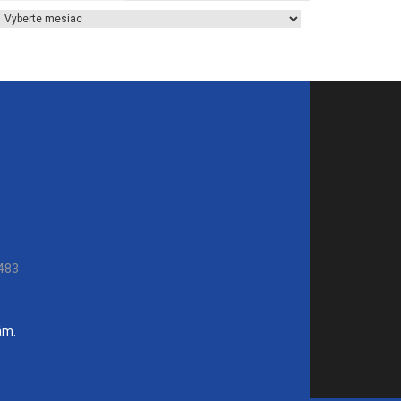
Archív článkov
483
ám.