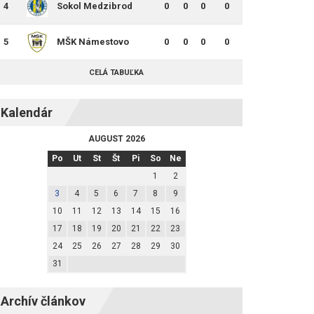
4
Sokol Medzibrod
0
0
0
0
5
MŠK Námestovo
0
0
0
0
CELÁ TABUĽKA
Kalendár
AUGUST 2026
Po
Ut
St
Št
Pi
So
Ne
1
2
3
4
5
6
7
8
9
10
11
12
13
14
15
16
17
18
19
20
21
22
23
24
25
26
27
28
29
30
31
Archív článkov