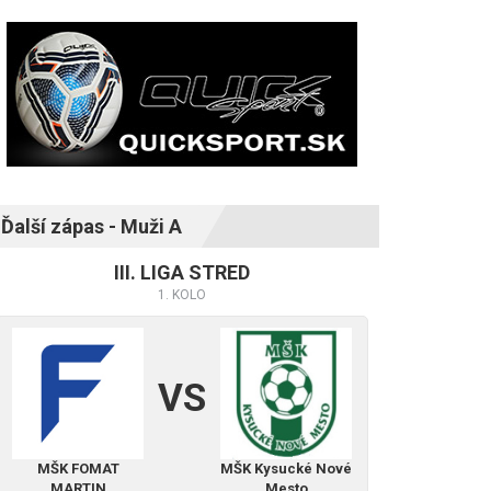
Ďalší zápas - Muži A
III. LIGA STRED
1. KOLO
VS
MŠK FOMAT
MŠK Kysucké Nové
MARTIN
Mesto