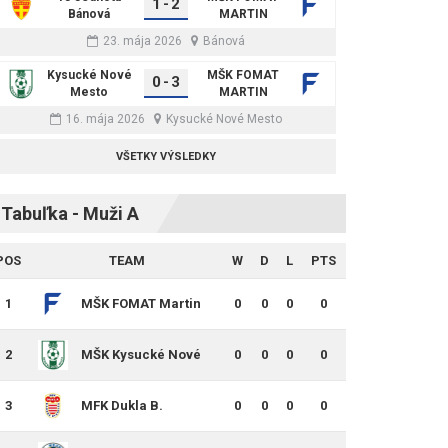
1
-
2
Bánová
MARTIN
23. mája 2026
Bánová
Kysucké Nové
MŠK FOMAT
0
-
3
Mesto
MARTIN
16. mája 2026
Kysucké Nové Mesto
VŠETKY VÝSLEDKY
Tabuľka - Muži A
POS
TEAM
W
D
L
PTS
1
MŠK FOMAT Martin
0
0
0
0
2
MŠK Kysucké Nové
0
0
0
0
Mesto
3
MFK Dukla B.
0
0
0
0
Bystrica B