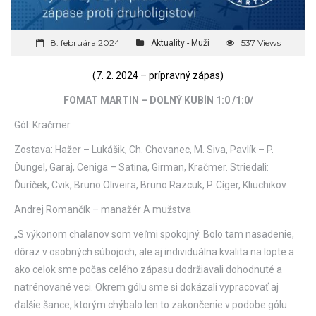
8. februára 2024
537 Views
Aktuality - Muži
(7. 2. 2024 – prípravný zápas)
FOMAT MARTIN – DOLNÝ KUBÍN 1:0 /1:0/
Gól: Kračmer
Zostava: Hažer – Lukášik, Ch. Chovanec, M. Siva, Pavlík – P.
Ďungel, Garaj, Ceniga – Satina, Girman, Kračmer. Striedali:
Ďuríček, Cvik, Bruno Oliveira, Bruno Razcuk, P. Cíger, Kliuchikov
Andrej Romančík – manažér A mužstva
„S výkonom chalanov som veľmi spokojný. Bolo tam nasadenie,
dôraz v osobných súbojoch, ale aj individuálna kvalita na lopte a
ako celok sme počas celého zápasu dodržiavali dohodnuté a
natrénované veci. Okrem gólu sme si dokázali vypracovať aj
ďalšie šance, ktorým chýbalo len to zakončenie v podobe gólu.