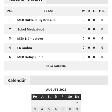
POS
TEAM
W
D
L
PTS
1
0
0
0
0
MFK Dukla B. Bystrica B
2
0
0
0
0
Sokol Medzibrod
3
0
0
0
0
MŠK Námestovo
4
0
0
0
0
FK Čadca
5
0
0
0
0
MFK Dolný Kubín
CELÁ TABUĽKA
Kalendár
AUGUST 2026
Po
Ut
St
Št
Pi
So
Ne
1
2
3
4
5
6
7
8
9