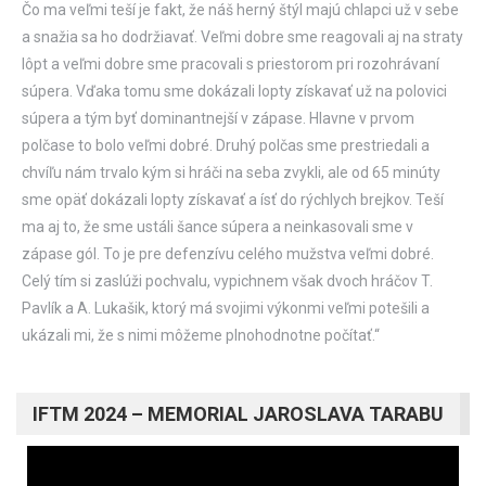
Čo ma veľmi teší je fakt, že náš herný štýl majú chlapci už v sebe
a snažia sa ho dodržiavať. Veľmi dobre sme reagovali aj na straty
lôpt a veľmi dobre sme pracovali s priestorom pri rozohrávaní
súpera. Vďaka tomu sme dokázali lopty získavať už na polovici
súpera a tým byť dominantnejší v zápase. Hlavne v prvom
polčase to bolo veľmi dobré. Druhý polčas sme prestriedali a
chvíľu nám trvalo kým si hráči na seba zvykli, ale od 65 minúty
sme opäť dokázali lopty získavať a ísť do rýchlych brejkov. Teší
ma aj to, že sme ustáli šance súpera a neinkasovali sme v
zápase gól. To je pre defenzívu celého mužstva veľmi dobré.
Celý tím si zaslúži pochvalu, vypichnem však dvoch hráčov T.
Pavlík a A. Lukašik, ktorý má svojimi výkonmi veľmi potešili a
ukázali mi, že s nimi môžeme plnohodnotne počítať.“
IFTM 2024 – MEMORIAL JAROSLAVA TARABU
Video
prehrávač