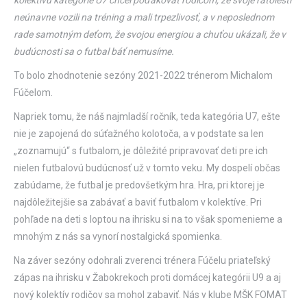
neúnavne vozili na tréning a mali trpezlivosť, a v neposlednom
rade samotným deťom, že svojou energiou a chuťou ukázali, že v
budúcnosti sa o futbal báť nemusíme.
To bolo zhodnotenie sezóny 2021-2022 trénerom Michalom
Fúčelom.
Napriek tomu, že náš najmladší ročník, teda kategória U7, ešte
nie je zapojená do súťažného kolotoča, a v podstate sa len
„zoznamujú“ s futbalom, je dôležité pripravovať deti pre ich
nielen futbalovú budúcnosť už v tomto veku. My dospelí občas
zabúdame, že futbal je predovšetkým hra. Hra, pri ktorej je
najdôležitejšie sa zabávať a baviť futbalom v kolektíve. Pri
pohľade na deti s loptou na ihrisku si na to však spomenieme a
mnohým z nás sa vynorí nostalgická spomienka.
Na záver sezóny odohrali zverenci trénera Fúčelu priateľský
zápas na ihrisku v Žabokrekoch proti domácej kategórii U9 a aj
nový kolektív rodičov sa mohol zabaviť. Nás v klube MŠK FOMAT