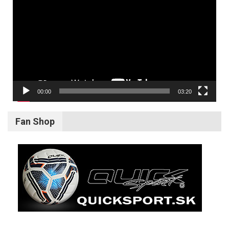
prehrávač
00:00
03:20
Fan Shop