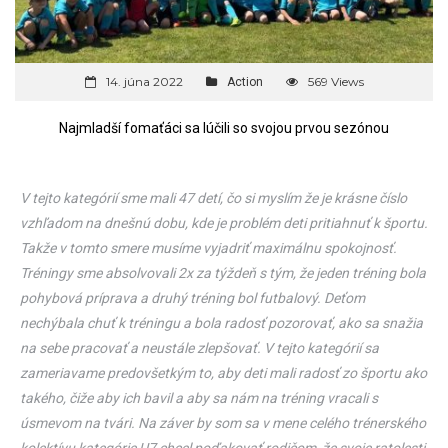
14. júna 2022
569 Views
Action
Najmladší fomaťáci sa lúčili so svojou prvou sezónou
V tejto kategórií sme mali 47 detí, čo si myslím že je krásne číslo
vzhľadom na dnešnú dobu, kde je problém deti pritiahnuť k športu.
Takže v tomto smere musíme vyjadriť maximálnu spokojnosť.
Tréningy sme absolvovali 2x za týždeň s tým, že jeden tréning bola
pohybová príprava a druhý tréning bol futbalový. Deťom
nechýbala chuť k tréningu a bola radosť pozorovať, ako sa snažia
na sebe pracovať a neustále zlepšovať. V tejto kategórií sa
zameriavame predovšetkým to, aby deti mali radosť zo športu ako
takého, čiže aby ich bavil a aby sa nám na tréning vracali s
úsmevom na tvári. Na záver by som sa v mene celého trénerského
kolektívu kategórie U7 chcel poďakovať rodičom, že svoje ratolesti