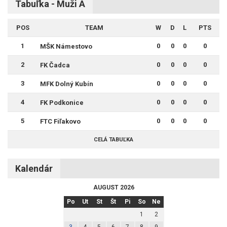
Tabuľka - Muži A
POS
TEAM
W
D
L
PTS
1
0
0
0
0
MŠK Námestovo
2
0
0
0
0
FK Čadca
3
0
0
0
0
MFK Dolný Kubín
4
0
0
0
0
FK Podkonice
5
0
0
0
0
FTC Fiľakovo
CELÁ TABUĽKA
Kalendár
AUGUST 2026
Po
Ut
St
Št
Pi
So
Ne
1
2