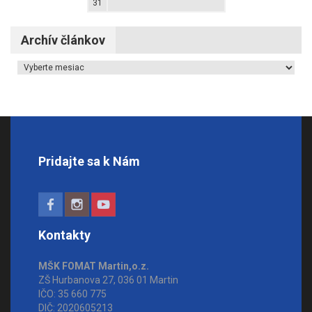
31
Archív článkov
Archív článkov
Pridajte sa k Nám
Kontakty
MŠK FOMAT Martin,o.z.
ZŠ Hurbanova 27, 036 01 Martin
IČO: 35 660 775
DIČ: 2020605213