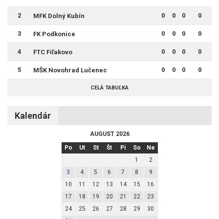
2
0
0
0
0
MFK Dolný Kubín
3
0
0
0
0
FK Podkonice
4
0
0
0
0
FTC Fiľakovo
5
0
0
0
0
MŠK Novohrad Lučenec
CELÁ TABUĽKA
Kalendár
AUGUST 2026
Po
Ut
St
Št
Pi
So
Ne
1
2
3
4
5
6
7
8
9
10
11
12
13
14
15
16
17
18
19
20
21
22
23
24
25
26
27
28
29
30