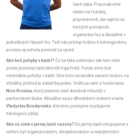
časti čaká. Pracovali sme
nielen na fyzickej
pripravenosti, ale najmä na
herných princípoch,
organizácii hry a disciplíne v
jednotlivých fázach hry. Teší nás prístup hráčov k tréningovému
procesu aj ochota posúvať sa vpred.
Aké boli pohyby v kádri?
Čo sa týka odchodov tak tam ešte
počas jesennej časti skončili traja hráči. Počas zimy boli
minimálne pohyby v kádri. Síce bolo na skúške viacero hráčov, no
oficiálny príchod je zatiaľ iba jeden. Vrátil sa nám z hosťovania
Nico Krovina
, ktorý jesennú časť dostával minutáž v
partnerskom klube. Aktuálne sa po dlhodobom zranení vracia
Vladyslav Bondarenko
, ktorému postupne zvyšujeme
tréningovú záťaž.
Aké sú ciele v jarnej časti sezóny?
Do jarnej časti vstupujeme s
cieľom byť organizovaným, disciplinovaným a nepríjemným