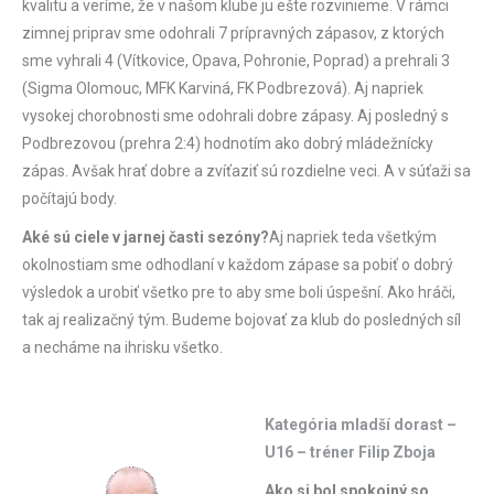
kvalitu a veríme, že v našom klube ju ešte rozvinieme. V rámci
zimnej priprav sme odohrali 7 prípravných zápasov, z ktorých
sme vyhrali 4 (Vítkovice, Opava, Pohronie, Poprad) a prehrali 3
(Sigma Olomouc, MFK Karviná, FK Podbrezová). Aj napriek
vysokej chorobnosti sme odohrali dobre zápasy. Aj posledný s
Podbrezovou (prehra 2:4) hodnotím ako dobrý mládežnícky
zápas. Avšak hrať dobre a zvíťaziť sú rozdielne veci. A v súťaži sa
počítajú body.
Aké sú ciele v jarnej časti sezóny?
Aj napriek teda všetkým
okolnostiam sme odhodlaní v každom zápase sa pobiť o dobrý
výsledok a urobiť všetko pre to aby sme boli úspešní. Ako hráči,
tak aj realizačný tým. Budeme bojovať za klub do posledných síl
a necháme na ihrisku všetko.
Kategória mladší dorast –
U16 – tréner Filip Zboja
Ako si bol spokojný so