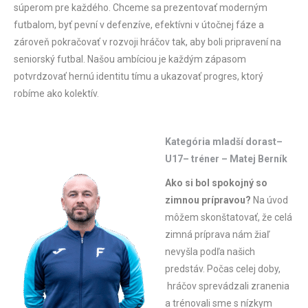
súperom pre každého. Chceme sa prezentovať moderným
futbalom, byť pevní v defenzíve, efektívni v útočnej fáze a
zároveň pokračovať v rozvoji hráčov tak, aby boli pripravení na
seniorský futbal. Našou ambíciou je každým zápasom
potvrdzovať hernú identitu tímu a ukazovať progres, ktorý
robíme ako kolektív.
Kategória mladší dorast–
U17– tréner – Matej Berník
Ako si bol spokojný so
zimnou prípravou?
Na úvod
môžem skonštatovať, že celá
zimná príprava nám žiaľ
nevyšla podľa našich
predstáv. Počas celej doby,
hráčov sprevádzali zranenia
a trénovali sme s nízkym