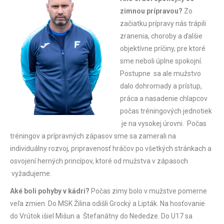
zimnou prípravou?
Zo
začiatku prípravy nás trápili
zranenia, choroby a ďalšie
objektívne príčiny, pre ktoré
sme neboli úplne spokojní.
Postupne sa ale mužstvo
dalo dohromady a prístup,
práca a nasadenie chlapcov
počas tréningových jednotiek
je na vysokej úrovni. Počas
tréningov a prípravných zápasov sme sa zamerali na
individuálny rozvoj, pripravenosť hráčov po všetkých stránkach a
osvojení herných princípov, ktoré od mužstva v zápasoch
vyžadujeme.
Aké boli pohyby v kádri?
Počas zimy bolo v mužstve pomerne
veľa zmien. Do MSK Žilina odišli Grocký a Lipták. Na hosťovanie
do Vrútok išiel Mišun a Štefanátny do Nededze. Do U17 sa