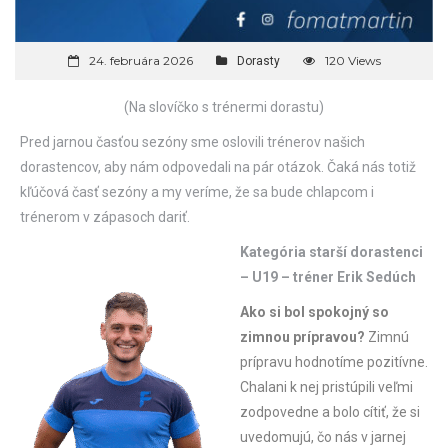
24. februára 2026
120 Views
Dorasty
(Na slovíčko s trénermi dorastu)
Pred jarnou časťou sezóny sme oslovili trénerov našich
dorastencov, aby nám odpovedali na pár otázok. Čaká nás totiž
kľúčová časť sezóny a my veríme, že sa bude chlapcom i
trénerom v zápasoch dariť.
Kategória starší dorastenci
– U19 – tréner Erik Sedúch
Ako si bol spokojný so
zimnou prípravou?
Zimnú
prípravu hodnotíme pozitívne.
Chalani k nej pristúpili veľmi
zodpovedne a bolo cítiť, že si
uvedomujú, čo nás v jarnej