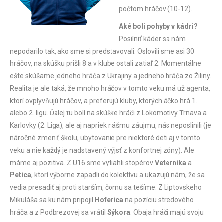
počtom hráčov (10-12).
Aké boli pohyby v kádri?
P
osilniť káder sa nám
nepodarilo tak, ako sme si predstavovali. Oslovili sme asi 30
hráčov, na skúšku prišli 8 a v klube ostali zatiaľ 2. Momentálne
ešte skúšame jedneho hráča z Ukrajiny a jedneho hráča zo Žiliny.
Realita je ale taká, že mnoho hráčov v tomto veku má už agenta,
ktorí ovplyvňujú hráčov, a preferujú kluby, ktorých áčko hrá 1.
alebo 2. ligu. Ďalej tu boli na skúške hráči z Lokomotivy Trnava a
Karlovky (2. Liga), ale aj napriek nášmu záujmu, nás neposlinili (je
náročné zmeniť školu, ubytovanie pre niektoré deti aj v tomto
veku a nie každý je nadstavený výjsť z konfortnej zóny). Ale
máme aj pozitíva. Z U16 sme vytiahli stopérov
Veterníka
a
Petica
, ktorí výborne zapadli do kolektívu a ukazujú nám, že sa
vedia presadiť aj proti starším, čomu sa tešíme. Z Liptovskeho
Mikuláša sa ku nám pripojil
Hoferica
na pozíciu stredového
hráča a z Podbrezovej sa vrátil
Sýkora
. Obaja hráči majú svoju