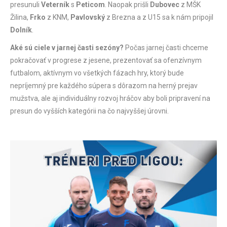
presunuli
Veterník
s
Peticom
. Naopak prišli
Dubovec
z MŠK
Žilina,
Frko
z KNM,
Pavlovský
z Brezna a z U15 sa k nám pripojil
Dolník
.
Aké sú ciele v jarnej časti sezóny?
Počas jarnej časti chceme
pokračovať v progrese z jesene, prezentovať sa ofenzívnym
futbalom, aktívnym vo všetkých fázach hry, ktorý bude
nepríjemný pre každého súpera s dôrazom na herný prejav
mužstva, ale aj individuálny rozvoj hráčov aby boli pripravení na
presun do vyšších kategórii na čo najvyššej úrovni.