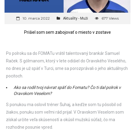
10. marca 2022
677 Views
Aktuality - Muži
Prišiel som sem zabojovať o miesto v zostave
Po polroku sa do FOMATu vrátil talentovaný brankár Samuel
Raček. S gólmanom, ktorý v lete odišiel do Oravského Veselého,
no dnes je už späť v Turci, sme sa porozprávali o jeho aktuálnych
pocitoch.
Ako sa rodil tvoj návrat späť do Fomatu? Čo ti dal polrok v
Oravskom Veselom?
S ponukou ma oslovil tréner Šuhaj, a keďže som tu pôsobil od
žiakov, ponuku som veľmi rád prijal. V Oravskom Veselom som
získal určite veľa skúseností a okúsil mužskú súťaž, čo ma
rozhodne posunie vpred.