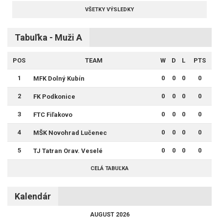
VŠETKY VÝSLEDKY
Tabuľka - Muži A
POS
TEAM
W
D
L
PTS
1
0
0
0
0
MFK Dolný Kubín
2
0
0
0
0
FK Podkonice
3
0
0
0
0
FTC Fiľakovo
4
0
0
0
0
MŠK Novohrad Lučenec
5
0
0
0
0
TJ Tatran Orav. Veselé
CELÁ TABUĽKA
Kalendár
AUGUST 2026