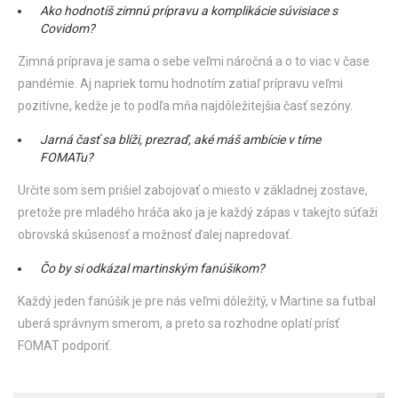
Ako hodnotíš zimnú prípravu a komplikácie súvisiace s
Covidom?
Zimná príprava je sama o sebe veľmi náročná a o to viac v čase
pandémie. Aj napriek tomu hodnotím zatiaľ prípravu veľmi
pozitívne, kedže je to podľa mňa najdôležitejšia časť sezóny.
Jarná časť sa blíži, prezraď, aké máš ambície v tíme
FOMATu?
Určite som sem prišiel zabojovať o miesto v základnej zostave,
pretože pre mladého hráča ako ja je každý zápas v takejto súťaži
obrovská skúsenosť a možnosť ďalej napredovať.
Čo by si odkázal martinským fanúšikom?
Každý jeden fanúšik je pre nás veľmi dôležitý, v Martine sa futbal
uberá správnym smerom, a preto sa rozhodne oplatí prísť
FOMAT podporiť.