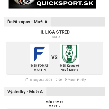
Ďalší zápas - Muži A
III. LIGA STRED
1. KOLO
VS
MŠK FOMAT
MŠK Kysucké
MARTIN
Nové Mesto
8. augusta 2026
-
17:00
Martin-Pltníky
Výsledky - Muži A
MŠK FOMAT
MARTIN