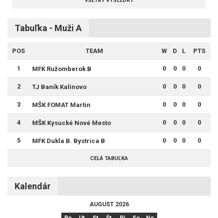
VŠETKY VÝSLEDKY
Tabuľka - Muži A
POS
TEAM
W
D
L
PTS
1
0
0
0
0
MFK Ružomberok B
2
0
0
0
0
TJ Baník Kalinovo
3
0
0
0
0
MŠK FOMAT Martin
4
0
0
0
0
MŠK Kysucké Nové Mesto
5
0
0
0
0
MFK Dukla B. Bystrica B
CELÁ TABUĽKA
Kalendár
AUGUST 2026
Po
Ut
St
Št
Pi
So
Ne