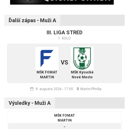
Ďalší zápas - Muži A
III. LIGA STRED
1. KOLO
VS
MŠK FOMAT
MŠK Kysucké
MARTIN
Nové Mesto
8. augusta 2026
-
17:00
Martin-Pltníky
Výsledky - Muži A
MŠK FOMAT
MARTIN
-