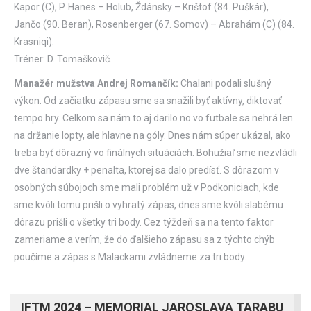
Kapor (C), P. Hanes – Holub, Ždánsky – Krištof (84. Puškár),
Jančo (90. Beran), Rosenberger (67. Somov) – Abrahám (C) (84.
Krasniqi).
Tréner: D. Tomaškovič.
Manažér mužstva Andrej Romančík:
Chalani podali slušný
výkon. Od začiatku zápasu sme sa snažili byť aktívny, diktovať
tempo hry. Celkom sa nám to aj darilo no vo futbale sa nehrá len
na držanie lopty, ale hlavne na góly. Dnes nám súper ukázal, ako
treba byť dôrazný vo finálnych situáciách. Bohužiaľ sme nezvládli
dve štandardky + penalta, ktorej sa dalo predísť. S dôrazom v
osobných súbojoch sme mali problém už v Podkoniciach, kde
sme kvôli tomu prišli o vyhratý zápas, dnes sme kvôli slabému
dôrazu prišli o všetky tri body. Cez týždeň sa na tento faktor
zameriame a verím, že do ďalšieho zápasu sa z týchto chýb
poučíme a zápas s Malackami zvládneme za tri body.
IFTM 2024 – MEMORIAL JAROSLAVA TARABU