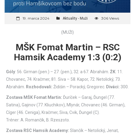
19. marca 2024
306 Views
Aktuality - Muži
(MUŽI)
MŠK Fomat Martin – RSC
Hamsik Academy 1:3 (0:2)
Góly
: 56. Girman (pen.) – 27. (pen.), 32. a 67. Abrahám.
ŽK
: 11.
Chovanec, 74. Kračmer, 81. Siva – 58. Kapor, 72. Netolický, 73.
Abrahám.
Rozhodovali:
Židišin – Poracký, Gregorec.
Diváci:
300.
Zostava MŠK Fomat Martin:
Ďuríček – Garaj, Ďungel (77.
Satina), Gajinov (77. Kliuchikov), Mlynár, Chovanec (46. Girman),
Cíger (46. Ceniga), Kračmer, Siva, Cvik, Ďungel (C).
Tréner: A. Romančík, B. Rzeszoto.
Zostava RSC Hamsik Academy:
Slančík – Netolický, Jenat,