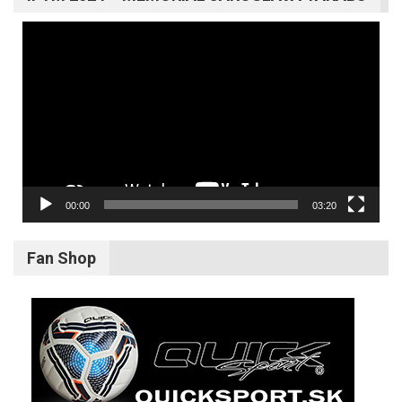
Video
prehrávač
00:00
03:20
Fan Shop