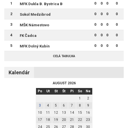
1
0
0
0
0
MFK Dukla B. Bystrica B
2
0
0
0
0
Sokol Medzibrod
3
0
0
0
0
MŠK Námestovo
4
0
0
0
0
FK Čadca
5
0
0
0
0
MFK Dolný Kubín
CELÁ TABUĽKA
Kalendár
AUGUST 2026
Po
Ut
St
Št
Pi
So
Ne
1
2
3
4
5
6
7
8
9
10
11
12
13
14
15
16
17
18
19
20
21
22
23
24
25
26
27
28
29
30