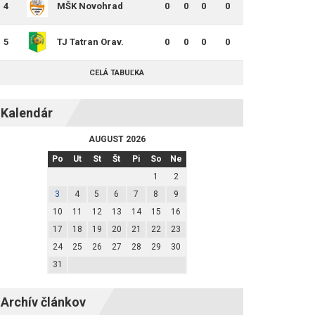
4
MŠK Novohrad
0
0
0
0
Lučenec
5
TJ Tatran Orav.
0
0
0
0
Veselé
CELÁ TABUĽKA
Kalendár
AUGUST 2026
Po
Ut
St
Št
Pi
So
Ne
1
2
3
4
5
6
7
8
9
10
11
12
13
14
15
16
17
18
19
20
21
22
23
24
25
26
27
28
29
30
31
Archív článkov