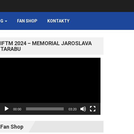
NG
FAN SHOP
KONTAKTY
IFTM 2024 – MEMORIAL JAROSLAVA
TARABU
Video
prehrávač
00:00
03:20
Fan Shop