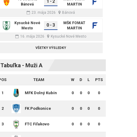
1
-
2
Bánová
MARTIN
23. mája 2026
Bánová
Kysucké Nové
MŠK FOMAT
0
-
3
Mesto
MARTIN
16. mája 2026
Kysucké Nové Mesto
VŠETKY VÝSLEDKY
Tabuľka - Muži A
POS
TEAM
W
D
L
PTS
1
MFK Dolný Kubín
0
0
0
0
2
FK Podkonice
0
0
0
0
3
FTC Fiľakovo
0
0
0
0