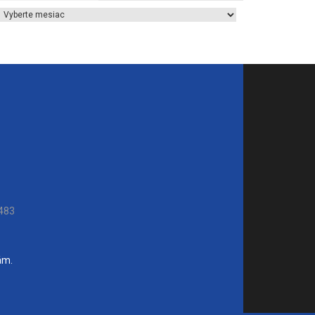
Archív článkov
483
ám.