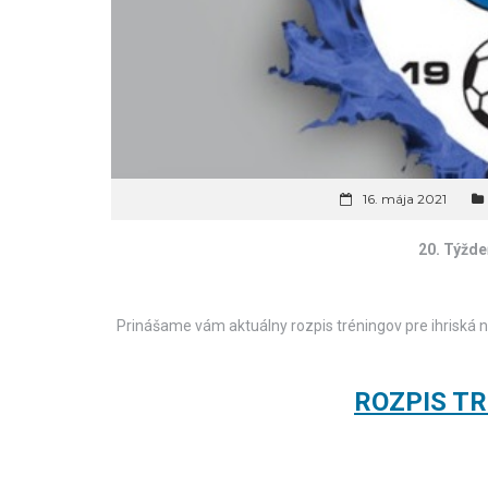
16. mája 2021
20. Týždeň
Prinášame vám aktuálny rozpis tréningov pre ihriská na
ROZPIS TR