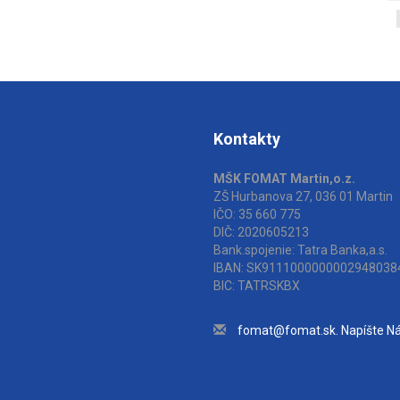
Kontakty
MŠK FOMAT Martin,o.z.
ZŠ Hurbanova 27, 036 01 Martin
IČO: 35 660 775
DIČ: 2020605213
Bank.spojenie: Tatra Banka,a.s.
IBAN: SK9111000000002948038
BIC: TATRSKBX
fomat@fomat.sk. Napíšte N