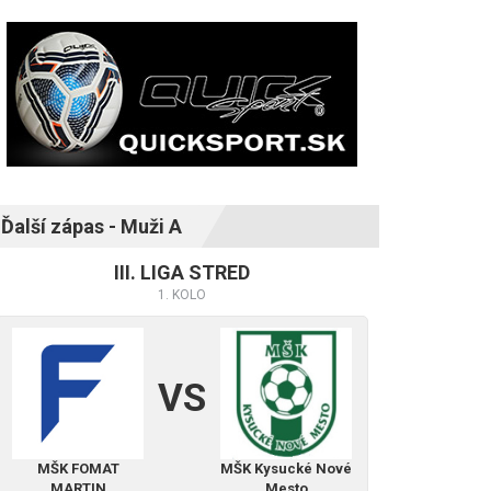
Ďalší zápas - Muži A
III. LIGA STRED
1. KOLO
VS
MŠK FOMAT
MŠK Kysucké Nové
MARTIN
Mesto