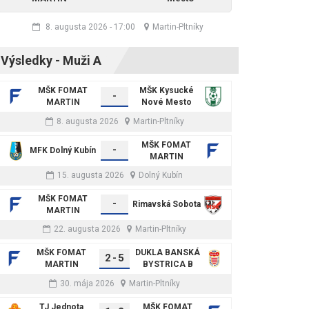
8. augusta 2026
-
17:00
Martin-Pltníky
Výsledky - Muži A
MŠK FOMAT
MŠK Kysucké
-
MARTIN
Nové Mesto
8. augusta 2026
Martin-Pltníky
MŠK FOMAT
-
MFK Dolný Kubín
MARTIN
15. augusta 2026
Dolný Kubín
MŠK FOMAT
-
Rimavská Sobota
MARTIN
22. augusta 2026
Martin-Pltníky
MŠK FOMAT
DUKLA BANSKÁ
2
-
5
MARTIN
BYSTRICA B
30. mája 2026
Martin-Pltníky
TJ Jednota
MŠK FOMAT