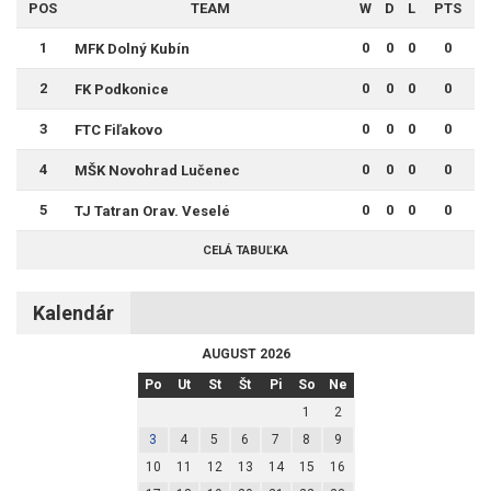
POS
TEAM
W
D
L
PTS
1
0
0
0
0
MFK Dolný Kubín
2
0
0
0
0
FK Podkonice
3
0
0
0
0
FTC Fiľakovo
4
0
0
0
0
MŠK Novohrad Lučenec
5
0
0
0
0
TJ Tatran Orav. Veselé
CELÁ TABUĽKA
Kalendár
AUGUST 2026
Po
Ut
St
Št
Pi
So
Ne
1
2
3
4
5
6
7
8
9
10
11
12
13
14
15
16