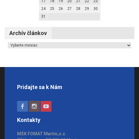
17
18
19
20
21
22
23
24
25
26
27
28
29
30
31
Archív článkov
Archív článkov
Pridajte sa k Nám
Kontakty
MŠK FOMAT Martin,o.z.