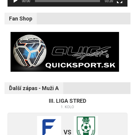
00:00
03:20
Fan Shop
Ďalší zápas - Muži A
III. LIGA STRED
1. KOLO
VS