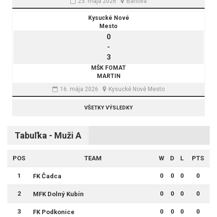
23. mája 2026
Bánová
Kysucké Nové
Mesto
0
-
3
MŠK FOMAT
MARTIN
16. mája 2026
Kysucké Nové Mesto
VŠETKY VÝSLEDKY
Tabuľka - Muži A
POS
TEAM
W
D
L
PTS
1
0
0
0
0
FK Čadca
2
0
0
0
0
MFK Dolný Kubín
3
0
0
0
0
FK Podkonice