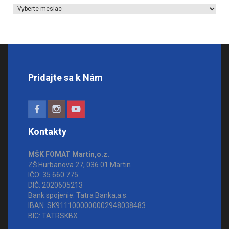
Archív článkov
Pridajte sa k Nám
Kontakty
MŠK FOMAT Martin,o.z.
ZŠ Hurbanova 27, 036 01 Martin
IČO: 35 660 775
DIČ: 2020605213
Bank.spojenie: Tatra Banka,a.s.
IBAN: SK9111000000002948038483
BIC: TATRSKBX