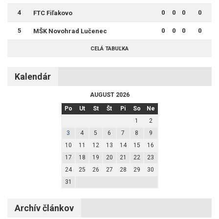
4
0
0
0
0
FTC Fiľakovo
5
0
0
0
0
MŠK Novohrad Lučenec
CELÁ TABUĽKA
Kalendár
AUGUST 2026
Po
Ut
St
Št
Pi
So
Ne
1
2
3
4
5
6
7
8
9
10
11
12
13
14
15
16
17
18
19
20
21
22
23
24
25
26
27
28
29
30
31
Archív článkov