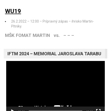
WU19
26.2.2022 – 12:00 – Prípravný zápas – ihrisko Martin-
Pltníky.
MŠK FOMAT MARTIN vs. – – –
IFTM 2024 – MEMORIAL JAROSLAVA TARABU
Video
prehrávač