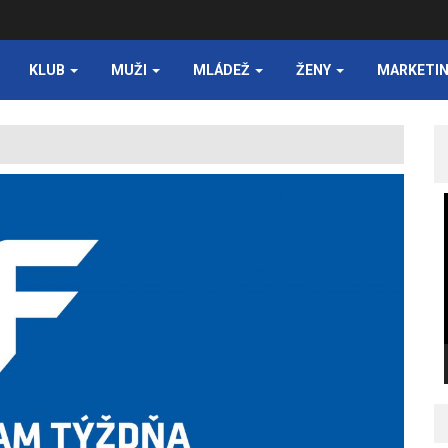
KLUB
MUŽI
MLÁDEŽ
ŽENY
MARKETI