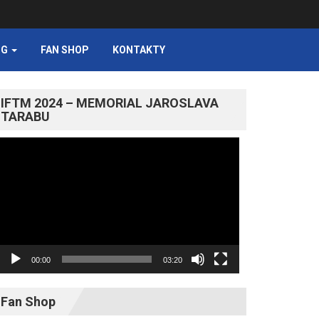
NG
FAN SHOP
KONTAKTY
IFTM 2024 – MEMORIAL JAROSLAVA
TARABU
Video
prehrávač
00:00
03:20
Fan Shop