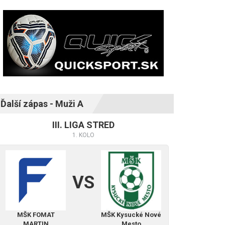
Ďalší zápas - Muži A
III. LIGA STRED
1. KOLO
VS
MŠK FOMAT
MŠK Kysucké Nové
MARTIN
Mesto