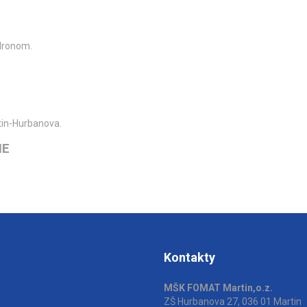
 Hronom.
tin-Hurbanova.
IE
Kontakty
MŠK FOMAT Martin,o.z.
ZŠ Hurbanova 27, 036 01 Martin