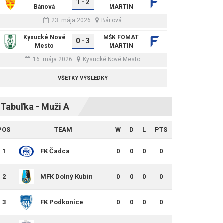
1
-
2
Bánová
MARTIN
23. mája 2026
Bánová
Kysucké Nové
MŠK FOMAT
0
-
3
Mesto
MARTIN
16. mája 2026
Kysucké Nové Mesto
VŠETKY VÝSLEDKY
Tabuľka - Muži A
POS
TEAM
W
D
L
PTS
1
FK Čadca
0
0
0
0
2
MFK Dolný Kubín
0
0
0
0
3
FK Podkonice
0
0
0
0