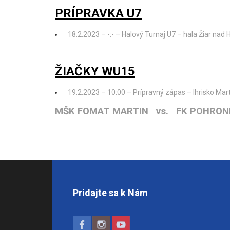
PRÍPRAVKA U7
18.2.2023 – -:- – Halový Turnaj U7 – hala Žiar nad
ŽIAČKY WU15
19.2.2023 – 10:00 – Prípravný zápas – Ihrisko Mar
MŠK FOMAT MARTIN vs. FK POHRON
Pridajte sa k Nám