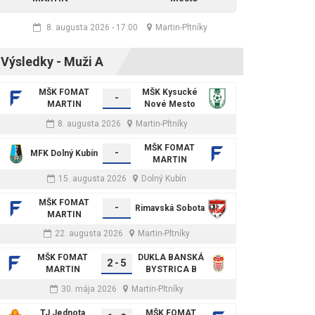
8. augusta 2026
-
17:00
Martin-Pltníky
Výsledky - Muži A
MŠK FOMAT
MŠK Kysucké
-
MARTIN
Nové Mesto
8. augusta 2026
Martin-Pltníky
MŠK FOMAT
-
MFK Dolný Kubín
MARTIN
15. augusta 2026
Dolný Kubín
MŠK FOMAT
-
Rimavská Sobota
MARTIN
22. augusta 2026
Martin-Pltníky
MŠK FOMAT
DUKLA BANSKÁ
2
-
5
MARTIN
BYSTRICA B
30. mája 2026
Martin-Pltníky
TJ Jednota
MŠK FOMAT