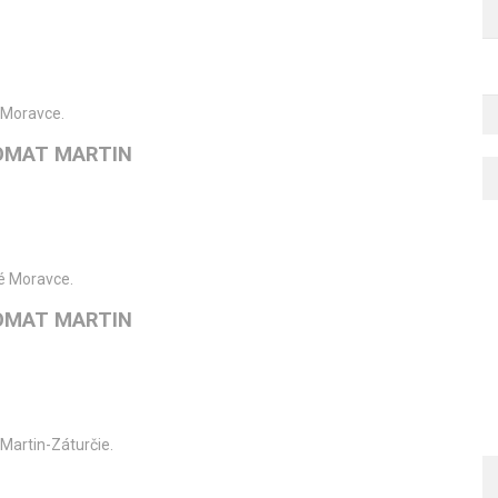
é Moravce.
OMAT MARTIN
té Moravce.
OMAT MARTIN
artin-Záturčie.