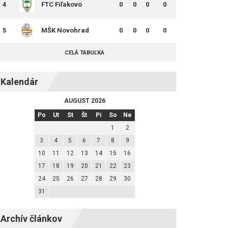
4
FTC Fiľakovo
0
0
0
0
5
MŠK Novohrad
0
0
0
0
Lučenec
CELÁ TABUĽKA
Kalendár
AUGUST 2026
Po
Ut
St
Št
Pi
So
Ne
1
2
3
4
5
6
7
8
9
10
11
12
13
14
15
16
17
18
19
20
21
22
23
24
25
26
27
28
29
30
31
Archív článkov