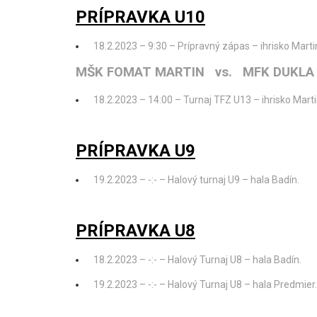
PRÍPRAVKA U10
18.2.2023 – 9:30 – Prípravný zápas – ihrisko Mart
MŠK FOMAT MARTIN vs. MFK DUKLA
18.2.2023 – 14:00 – Turnaj TFZ U13 – ihrisko Marti
PRÍPRAVKA U9
19.2.2023 – -:- – Halový turnaj U9 – hala Badín.
PRÍPRAVKA U8
18.2.2023 – -:- – Halový Turnaj U8 – hala Badín.
19.2.2023 – -:- – Halový Turnaj U8 – hala Predmier.