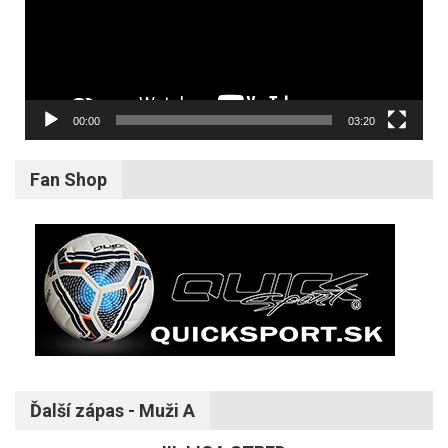
00:00
03:20
Fan Shop
Ďalší zápas - Muži A