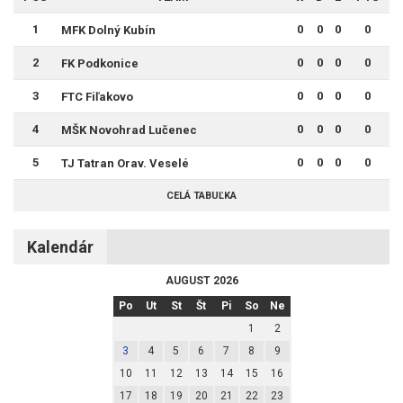
1
0
0
0
0
MFK Dolný Kubín
2
0
0
0
0
FK Podkonice
3
0
0
0
0
FTC Fiľakovo
4
0
0
0
0
MŠK Novohrad Lučenec
5
0
0
0
0
TJ Tatran Orav. Veselé
CELÁ TABUĽKA
Kalendár
AUGUST 2026
Po
Ut
St
Št
Pi
So
Ne
1
2
3
4
5
6
7
8
9
10
11
12
13
14
15
16
17
18
19
20
21
22
23