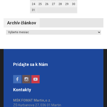
24
25
26
27
28
29
30
31
Archív článkov
Archív článkov
Pridajte sa k Nám
Kontakty
MŠK FOMAT Martin,o.z.
ZŠ Hurbanova 27, 036 01 Martin