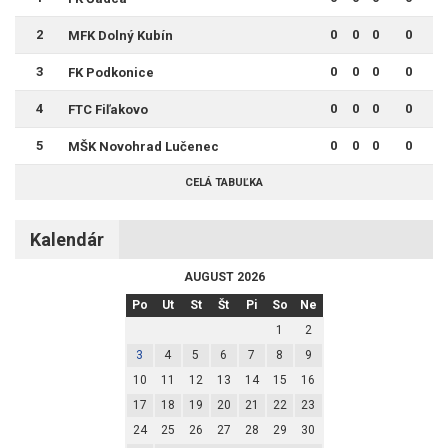
2
0
0
0
0
MFK Dolný Kubín
3
0
0
0
0
FK Podkonice
4
0
0
0
0
FTC Fiľakovo
5
0
0
0
0
MŠK Novohrad Lučenec
CELÁ TABUĽKA
Kalendár
AUGUST 2026
Po
Ut
St
Št
Pi
So
Ne
1
2
3
4
5
6
7
8
9
10
11
12
13
14
15
16
17
18
19
20
21
22
23
24
25
26
27
28
29
30