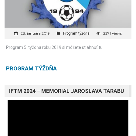
28. januára 2019
2271 Views
Program týždňa
Program 5. týždňa roku 2019 si môžete stiahnuť tu
PROGRAM TÝŽDŇA
IFTM 2024 – MEMORIAL JAROSLAVA TARABU
Video
prehrávač