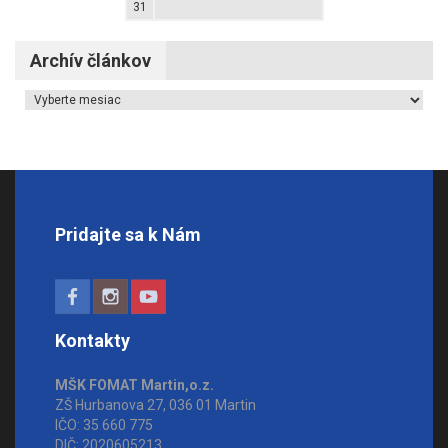
31
Archív článkov
Archív článkov
Pridajte sa k Nám
Kontakty
MŠK FOMAT Martin,o.z.
ZŠ Hurbanova 27, 036 01 Martin
IČO: 35 660 775
DIČ: 2020605213