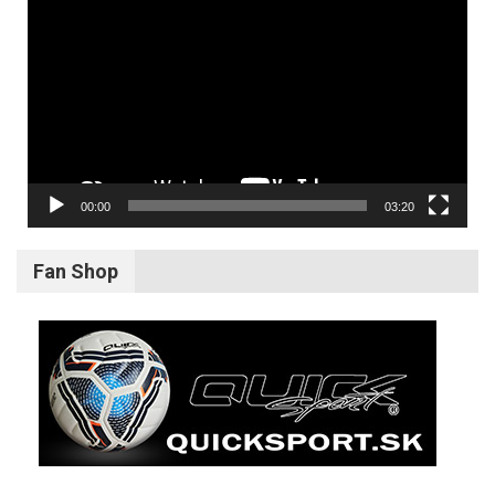
prehrávač
00:00
03:20
Fan Shop