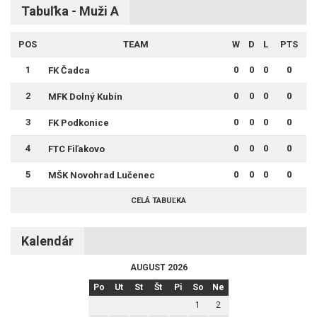
Tabuľka - Muži A
POS
TEAM
W
D
L
PTS
1
0
0
0
0
FK Čadca
2
0
0
0
0
MFK Dolný Kubín
3
0
0
0
0
FK Podkonice
4
0
0
0
0
FTC Fiľakovo
5
0
0
0
0
MŠK Novohrad Lučenec
CELÁ TABUĽKA
Kalendár
AUGUST 2026
Po
Ut
St
Št
Pi
So
Ne
1
2