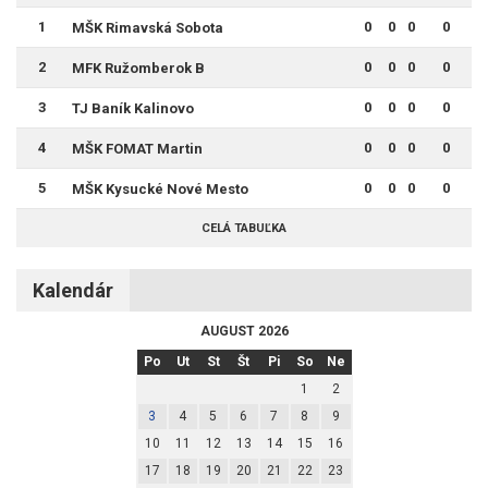
1
0
0
0
0
MŠK Rimavská Sobota
2
0
0
0
0
MFK Ružomberok B
3
0
0
0
0
TJ Baník Kalinovo
4
0
0
0
0
MŠK FOMAT Martin
5
0
0
0
0
MŠK Kysucké Nové Mesto
CELÁ TABUĽKA
Kalendár
AUGUST 2026
Po
Ut
St
Št
Pi
So
Ne
1
2
3
4
5
6
7
8
9
10
11
12
13
14
15
16
17
18
19
20
21
22
23