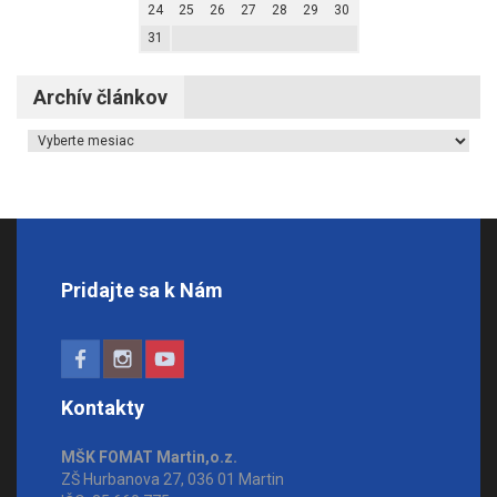
24
25
26
27
28
29
30
31
Archív článkov
Archív článkov
Pridajte sa k Nám
Kontakty
MŠK FOMAT Martin,o.z.
ZŠ Hurbanova 27, 036 01 Martin