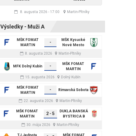
8. augusta 2026
-
17:00
Martin-Pltníky
Výsledky - Muži A
MŠK FOMAT
MŠK Kysucké
-
MARTIN
Nové Mesto
8. augusta 2026
Martin-Pltníky
MŠK FOMAT
-
MFK Dolný Kubín
MARTIN
15. augusta 2026
Dolný Kubín
MŠK FOMAT
-
Rimavská Sobota
MARTIN
22. augusta 2026
Martin-Pltníky
MŠK FOMAT
DUKLA BANSKÁ
2
-
5
MARTIN
BYSTRICA B
30. mája 2026
Martin-Pltníky
TJ Jednota
MŠK FOMAT