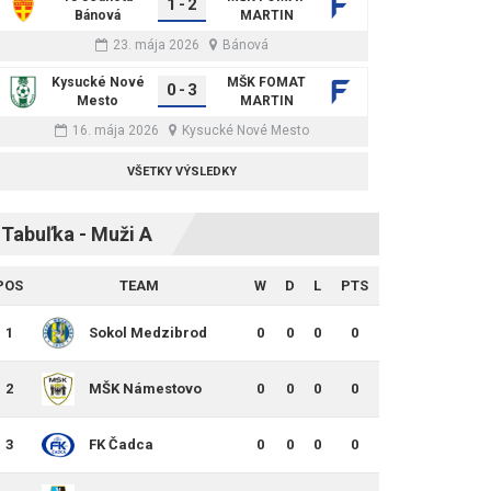
1
-
2
Bánová
MARTIN
23. mája 2026
Bánová
Kysucké Nové
MŠK FOMAT
0
-
3
Mesto
MARTIN
16. mája 2026
Kysucké Nové Mesto
VŠETKY VÝSLEDKY
Tabuľka - Muži A
POS
TEAM
W
D
L
PTS
1
Sokol Medzibrod
0
0
0
0
2
MŠK Námestovo
0
0
0
0
3
FK Čadca
0
0
0
0