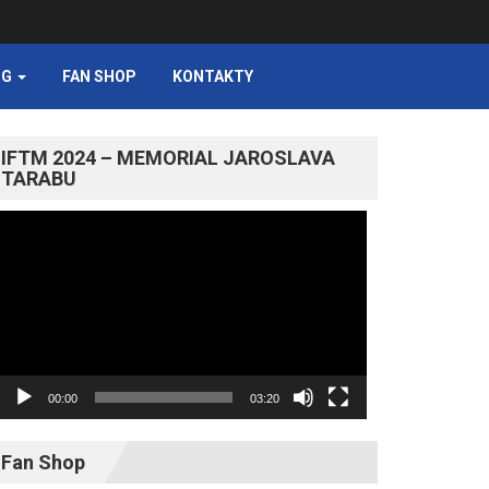
NG
FAN SHOP
KONTAKTY
IFTM 2024 – MEMORIAL JAROSLAVA
TARABU
Video
prehrávač
00:00
03:20
Fan Shop