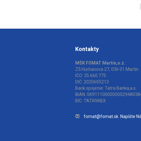
Kontakty
MŠK FOMAT Martin,o.z.
ZŠ Hurbanova 27, 036 01 Martin
IČO: 35 660 775
DIČ: 2020605213
Bank.spojenie: Tatra Banka,a.s.
IBAN: SK9111000000002948038
BIC: TATRSKBX
fomat@fomat.sk. Napíšte N