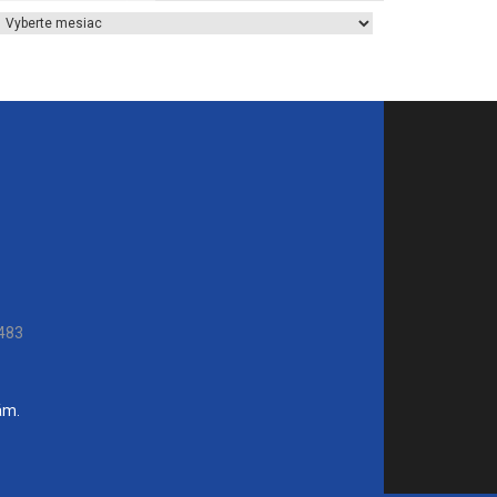
Archív článkov
483
ám.