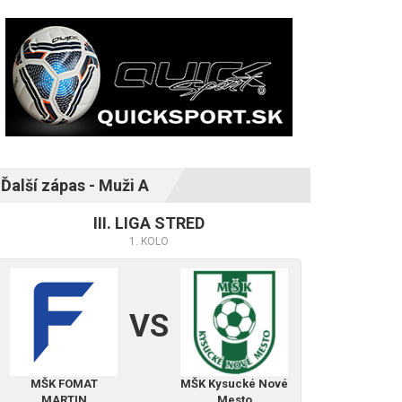
Ďalší zápas - Muži A
III. LIGA STRED
1. KOLO
VS
MŠK FOMAT
MŠK Kysucké Nové
MARTIN
Mesto