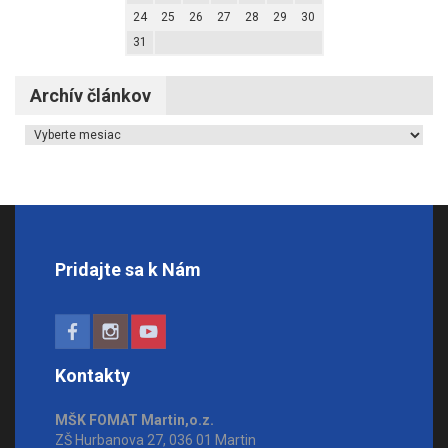
24
25
26
27
28
29
30
31
Archív článkov
Archív článkov
Pridajte sa k Nám
Kontakty
MŠK FOMAT Martin,o.z.
ZŠ Hurbanova 27, 036 01 Martin