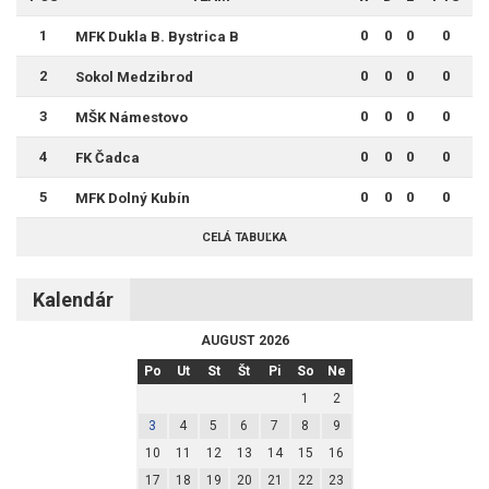
1
0
0
0
0
MFK Dukla B. Bystrica B
2
0
0
0
0
Sokol Medzibrod
3
0
0
0
0
MŠK Námestovo
4
0
0
0
0
FK Čadca
5
0
0
0
0
MFK Dolný Kubín
CELÁ TABUĽKA
Kalendár
AUGUST 2026
Po
Ut
St
Št
Pi
So
Ne
1
2
3
4
5
6
7
8
9
10
11
12
13
14
15
16
17
18
19
20
21
22
23