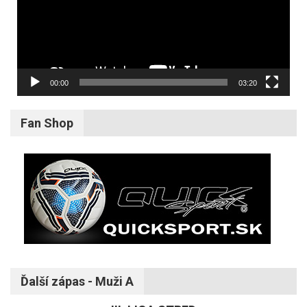
00:00
03:20
Fan Shop
Ďalší zápas - Muži A